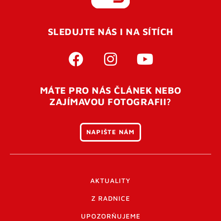
REGISTROVAT SE
SLEDUJTE NÁS I NA SÍTÍCH
Pro úspěšné dokončení registrace je potřeba
potvrdit
vaší e-mailovou
adresu. Po úspěšném odeslání
registrace vám přijde na e-mail potvrzovací kód. Po
otevření tohoto odkazu se váš účet ověří a můžete se
MÁTE PRO NÁS ČLÁNEK NEBO
přihlásit. Nezapomeňte zkontrolovat složku SPAM ve
ZAJÍMAVOU FOTOGRAFII?
vašem e-mailu. Pokud při registraci nastane problém
napište nám
.
NAPIŠTE NÁM
AKTUALITY
Z RADNICE
UPOZORŇUJEME