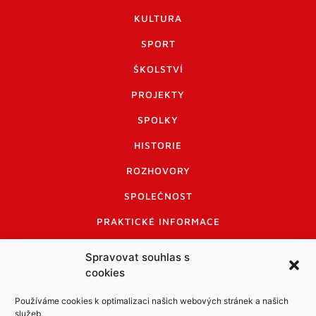
KULTURA
SPORT
ŠKOLSTVÍ
PROJEKTY
SPOLKY
HISTORIE
ROZHOVORY
SPOLEČNOST
PRAKTICKÉ INFORMACE
CENÍK INZERCE
Spravovat souhlas s
cookies
INFORMACE A KODEX DISKUTUJÍCÍCH
LOGO A LOGO MANUÁL
Používáme cookies k optimalizaci našich webových stránek a našich
služeb.