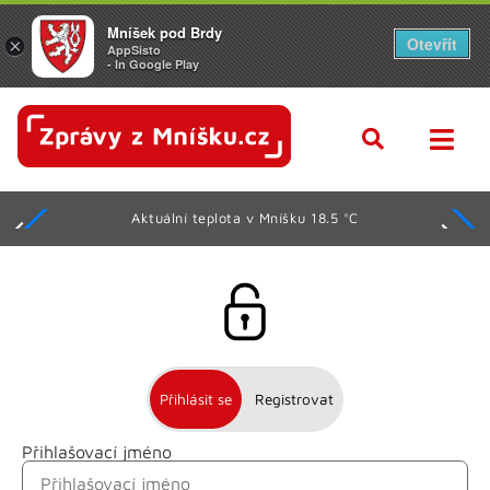
Mníšek pod Brdy
Otevřít
×
AppSisto
- In Google Play
Aktuální teplota v Mníšku 18.5 °C
Přihlásit se
Registrovat
Přihlašovací jméno
Jméno