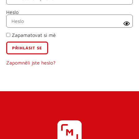
Heslo
Příjmení
Zapamatovat si mě
E-mail
Uživatelské jméno
Zapomněli jste heslo?
Heslo
Heslo znovu