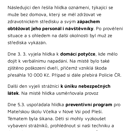
Následující den řešila hlídka oznámení, týkající se
muže bez domova, který se měl zdržovat ve
zdravotnickém středisku a svým
zápachem
obtěžovat jeho personál i návštěvníky
. Po prověření
situace a s ohledem na další okolnosti byl muž ze
střediska vykázán.
Dne 3. 3. vyjela hlídka k
domácí potyčce
, kde mělo
dojít k verbálnímu napadání. Na místě bylo také
zjištěno poškození dveří, přičemž vzniklá škoda
přesáhla 10 000 Kč. Případ si dále přebírá Policie ČR.
Další den vyjeli strážníci
k úniku nebezpečných
látek
. Na místě hlídka usměrňovala provoz
Dne 5.3. uspořádala hlídka
preventivní program
pro
Mateřskou školu Včelka v Nové Vsi pod Pleší.
Tématem byla šikana. Děti si mohly vyzkoušet
vybavení strážníků, prohlédnout si naši techniku a