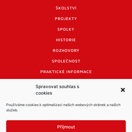
ŠKOLSTVÍ
PROJEKTY
SPOLKY
HISTORIE
ROZHOVORY
SPOLEČNOST
PRAKTICKÉ INFORMACE
CENÍK INZERCE
Spravovat souhlas s
cookies
INFORMACE A KODEX DISKUTUJÍCÍCH
LOGO A LOGO MANUÁL
Používáme cookies k optimalizaci našich webových stránek a našich
služeb.
Příjmout