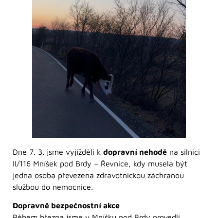
Dne 7. 3. jsme vyjížděli k
dopravní nehodě
na silnici
II/116 Mníšek pod Brdy – Řevnice, kdy musela být
jedna osoba převezena zdravotnickou záchranou
službou do nemocnice.
Dopravně bezpečnostní akce
Během března jsme v Mníšku pod Brdy provedli