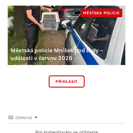
MĚSTSKÁ POLICIE
Městská policie Mníšek pod Brdy –
události v červnu 2026
PŘIHLÁSIT
Odebírat
Pro komentování se přihlaste