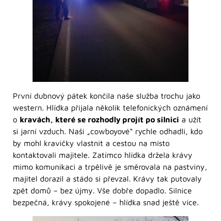
První dubnový pátek končila naše služba trochu jako
western. Hlídka přijala několik telefonických oznámení
o
kravách, které se rozhodly projít po silnici
a užít
si jarní vzduch. Naši „cowboyové“ rychle odhadli, kdo
by mohl kravičky vlastnit a cestou na místo
kontaktovali majitele. Zatímco hlídka držela krávy
mimo komunikaci a trpělivě je směrovala na pastviny,
majitel dorazil a stádo si převzal. Krávy tak putovaly
zpět domů – bez újmy. Vše dobře dopadlo. Silnice
bezpečná, krávy spokojené – hlídka snad ještě více.