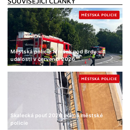
SOUVISEJÍCÍ ČLÁNKY
MĚSTSKÁ POLICIE
Městská policie Mníšek pod Brdy –
události v červenci 2026
MĚSTSKÁ POLICIE
Skalecká pouť 2026 očima městské
policie