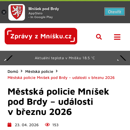
Mníšek pod Brdy
Otevřít
×
AppSisto
- In Google Play
Aktuální teplota v Mníšku 18.5 °C
Domů
Městská policie
Městská policie Mníšek pod Brdy – události v březnu 2026
Městská policie Mníšek
pod Brdy – události
v březnu 2026
23. 04. 2026
153