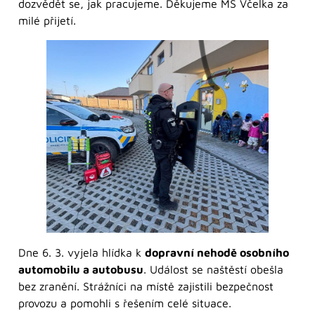
dozvědět se, jak pracujeme. Děkujeme MŠ Včelka za
milé přijetí.
Dne 6. 3. vyjela hlídka k
dopravní nehodě osobního
automobilu a autobusu
. Událost se naštěstí obešla
bez zranění. Strážníci na místě zajistili bezpečnost
provozu a pomohli s řešením celé situace.