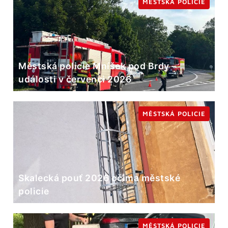
MĚSTSKÁ POLICIE
Městská policie Mníšek pod Brdy –
události v červenci 2026
MĚSTSKÁ POLICIE
Skalecká pouť 2026 očima městské
policie
MĚSTSKÁ POLICIE