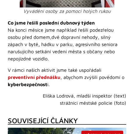
Vyvádění osoby za pomoci holých rukou
Co jsme řešili poslední dubnový týden
Na konci měsíce jsme například řešili podezřelou
osobu před domem,dvě dopravní nehody, silný
zápach v bytě
,
hádku v parku, agresivního seniora
narušujícího setkání vedení města s občany nebo
nepojízdné vozidlo.
V rámci našich aktivit jsme také uspořádali
preventivní přednášku
, abychom zvýšili povědomí o
kyberbezpečnost
i.
Eliška Lodrová, mladší inspektor (text)
strážníci městské policie (foto)
SOUVISEJÍCÍ ČLÁNKY