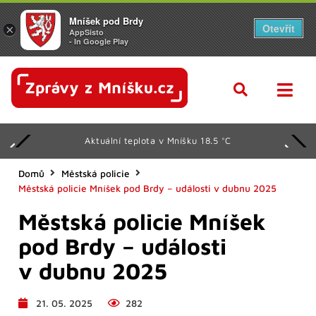
Mníšek pod Brdy
Otevřít
×
AppSisto
- In Google Play
Aktuální teplota v Mníšku 18.5 °C
Domů
Městská policie
Městská policie Mníšek pod Brdy – události v dubnu 2025
Městská policie Mníšek
pod Brdy – události
v dubnu 2025
21. 05. 2025
282