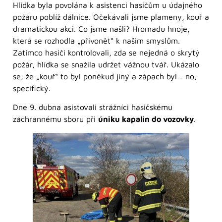
Hlídka byla povolána k asistenci hasičům u údajného
požáru poblíž dálnice. Očekávali jsme plameny, kouř a
dramatickou akci. Co jsme našli? Hromadu hnoje,
která se rozhodla „přivonět“ k našim smyslům.
Zatímco hasiči kontrolovali, zda se nejedná o skrytý
požár, hlídka se snažila udržet vážnou tvář. Ukázalo
se, že „kouř“ to byl poněkud jiný a zápach byl… no,
specifický.
Dne 9. dubna asistovali strážníci hasičskému
záchrannému sboru při
úniku kapalin do vozovky
.