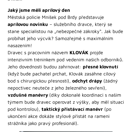
Jaký jsme měli aprílový den
Městská policie Mníšek pod Brdy představuje
aprílovou novinku
– služebního dravce, který se
stane specialistou na „nebezpečné zákroky“. Jak bude
probíhat jeho výcvik? Samozřejmě s maximálním
nasazením!
Dravec s pracovním názvem
KLOVÁK
projde
intenzivním tréninkem pod vedením našich odborníků.
Jeho dovednosti budou zahrnovat:
přesné klovnutí
(když bude pachatel prchat, Klovák zasáhne cílový
bod s chirurgickou přesností),
odchyt drápy
(žádný
nepoctivec neuteče z jeho železného sevření),
vzdušné manévry
(díky dokonalé koordinaci s naším
týmem bude dravec operovat z výšky, aby měl situaci
pod kontrolou),
taktický přistávací manévr
(po
ukončení akce dokáže stylově přistát na rameni
strážníka jako pravý profesionál).