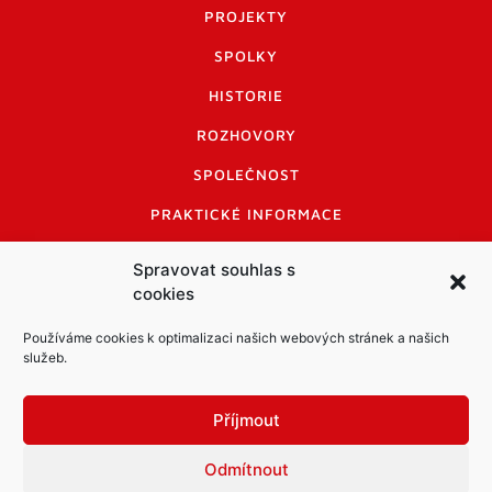
PROJEKTY
SPOLKY
HISTORIE
ROZHOVORY
SPOLEČNOST
PRAKTICKÉ INFORMACE
CENÍK INZERCE
Spravovat souhlas s
cookies
INFORMACE A KODEX DISKUTUJÍCÍCH
LOGO A LOGO MANUÁL
Používáme cookies k optimalizaci našich webových stránek a našich
služeb.
Příjmout
Odmítnout
Informace o zpracování osobních údajů