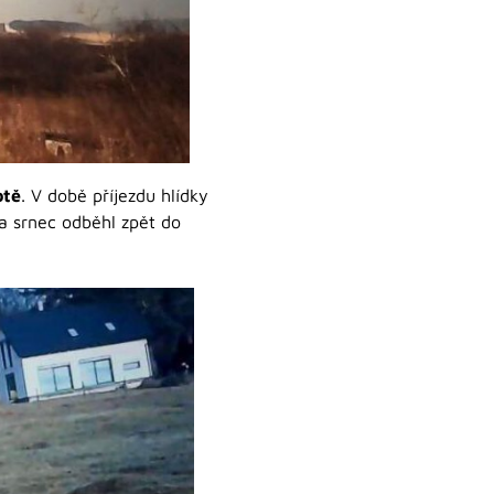
otě
. V době příjezdu hlídky
 a srnec odběhl zpět do