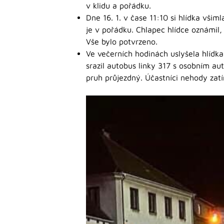
v klidu a pořádku.
Dne 16. 1. v čase 11:10 si hlídka všim
je v pořádku. Chlapec hlídce oznámil,
Vše bylo potvrzeno.
Ve večerních hodinách uslyšela hlídka
srazil autobus linky 317 s osobním au
pruh průjezdný. Účastníci nehody zat