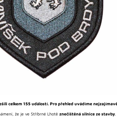
ili celkem 155 událostí. Pro přehled uvádíme nejzajímavěj
známení, že je ve Stříbrné Lhotě
znečištěná silnice ze stavby
.