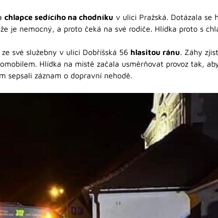
la
chlapce sedícího na chodníku
v ulici Pražská. Dotázala se h
 že je nemocný, a proto čeká na své rodiče. Hlídka proto s ch
 ze své služebny v ulici Dobříšská 56
hlasitou ránu
. Záhy zjis
tomobilem. Hlídka na místě začala usměrňovat provoz tak, aby 
ím sepsali záznam o dopravní nehodě.