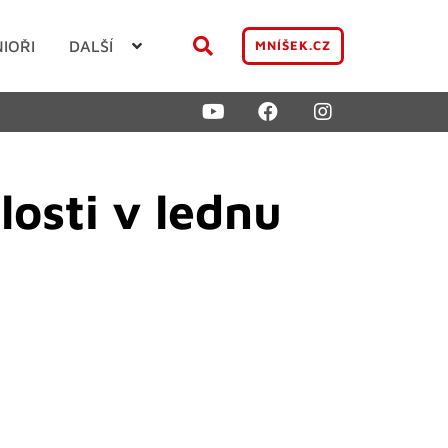
NIOŘI
DALŠÍ
MNÍŠEK.CZ
losti v lednu