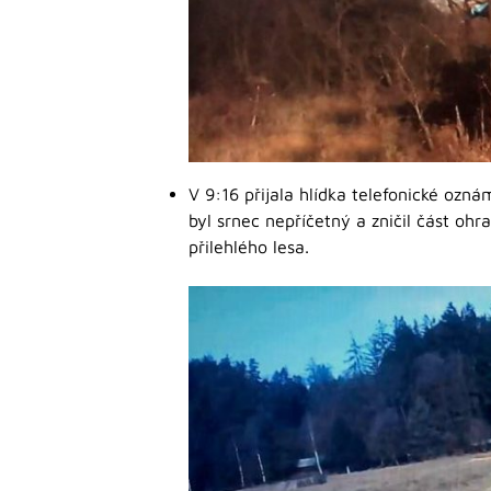
V 9:16 přijala hlídka telefonické oz
byl srnec nepříčetný a zničil část ohr
přilehlého lesa.