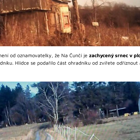
námení od oznamovatelky, že Na Čunčí je
zachycený srnec v pl
adníku. Hlídce se podařilo část ohradníku od zvířete odříznout