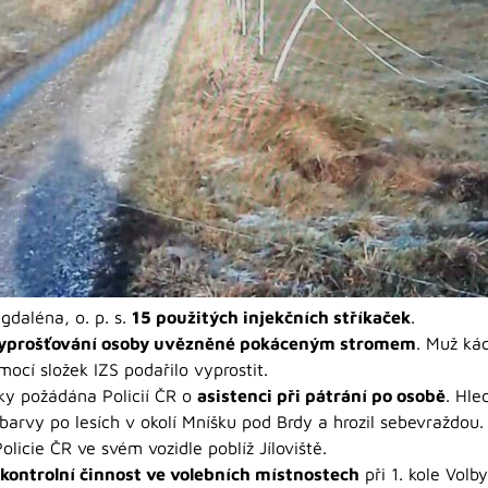
gdaléna, o. p. s.
15 použitých injekčních stříkaček
.
yprošťování osoby uvězněné pokáceným stromem
. Muž ká
ocí složek IZS podařilo vyprostit.
cky požádána Policií ČR o
asistenci při pátrání po osobě
. Hl
arvy po lesích v okolí Mníšku pod Brdy a hrozil sebevraždou.
licie ČR ve svém vozidle poblíž Jíloviště.
kontrolní činnost ve volebních místnostech
při 1. kole Volb