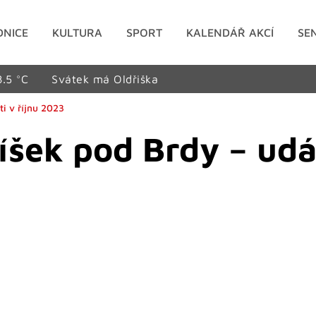
DNICE
KULTURA
SPORT
KALENDÁŘ AKCÍ
SE
8.5 °C
Svátek má Oldřiška
ti v říjnu 2023
šek pod Brdy – udál