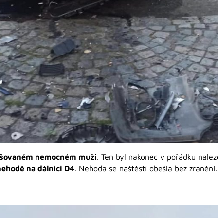
řešovaném nemocném muži
. Ten byl nakonec v pořádku nalez
nehodě na dálnici D4
. Nehoda se naštěstí obešla bez zranění.