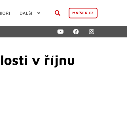
NIOŘI
DALŠÍ
MNÍŠEK.CZ
osti v říjnu