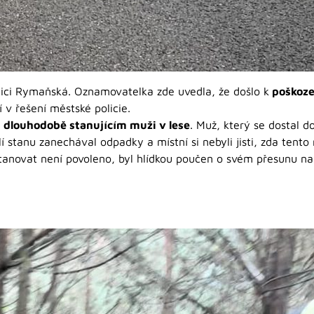
ulici Rymaňská. Oznamovatelka zde uvedla, že došlo k
poškoze
 v řešení městské policie.
o
dlouhodobě stanujícím muži v lese
. Muž, který se dostal do
í stanu zanechával odpadky a místní si nebyli jisti, zda ten
stanovat není povoleno, byl hlídkou poučen o svém přesunu na