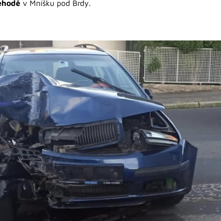
ehodě
v Mníšku pod Brdy.