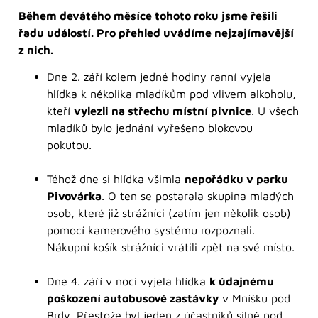
Během devátého měsíce tohoto roku jsme řešili
řadu událostí. Pro přehled uvádíme nejzajímavější
z nich.
Dne 2. září kolem jedné hodiny ranní vyjela
hlídka k několika mladíkům pod vlivem alkoholu,
kteří
vylezli na střechu místní pivnice
. U všech
mladíků bylo jednání vyřešeno blokovou
pokutou.
Téhož dne si hlídka všimla
nepořádku v parku
Pivovárka
. O ten se postarala skupina mladých
osob, které již strážníci (zatím jen několik osob)
pomocí kamerového systému rozpoznali.
Nákupní košík strážníci vrátili zpět na své místo.
Dne 4. září v noci vyjela hlídka
k údajnému
poškození autobusové zastávky
v Mníšku pod
Brdy. Přestože byl jeden z účastníků silně pod