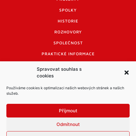
SPOLKY
HISTORIE
ROZHOVORY
SPOLEČNOST
PRAKTICKÉ INFORMACE
CENÍK INZERCE
Spravovat souhlas s
cookies
INFORMACE A KODEX DISKUTUJÍCÍCH
LOGO A LOGO MANUÁL
Používáme cookies k optimalizaci našich webových stránek a našich
služeb.
Příjmout
Odmítnout
Informace o zpracování osobních údajů
PDF archiv Zpravodajů
Cookies