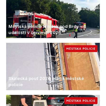
Městská policie Mníšek pod Brdy –
události v červenci 2026
MĚSTSKÁ POLICIE
Skalecká pouť 2026 očima městské
policie
MĚSTSKÁ POLICIE