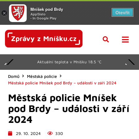
Mníšek pod Brdy
Otevřít
×
AppSisto
- In Google Play
Aktuální teplota v Mníšku 18.5 °C
Domů
Městská policie
Městská policie Mníšek pod Brdy – události v září 2024
Městská policie Mníšek
pod Brdy – události v září
2024
29. 10. 2024
330