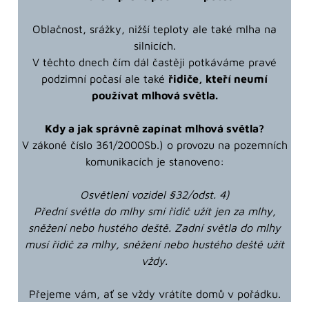
Oblačnost, srážky, nižší teploty ale také mlha na
silnicích.
V těchto dnech čím dál častěji potkáváme pravé
podzimní počasí ale také
řidiče, kteří neumí
používat mlhová světla.
Kdy a jak správně zapínat mlhová světla?
V zákoně číslo 361/2000Sb.) o provozu na pozemních
komunikacích je stanoveno:
Osvětlení vozidel §32/odst. 4)
Přední světla do mlhy smí řidič užít jen za mlhy,
sněžení nebo hustého deště. Zadní světla do mlhy
musí řidič za mlhy, sněžení nebo hustého deště užít
vždy.
Přejeme vám, ať se vždy vrátíte domů v pořádku.