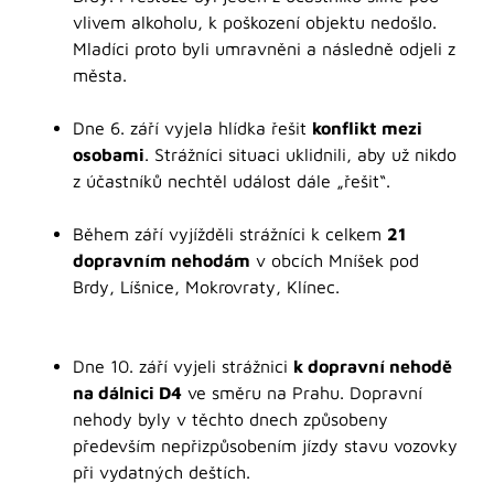
vlivem alkoholu, k poškození objektu nedošlo.
Mladíci proto byli umravněni a následně odjeli z
města.
Dne 6. září vyjela hlídka řešit
konflikt mezi
osobami
. Strážníci situaci uklidnili, aby už nikdo
z účastníků nechtěl událost dále „řešit“.
Během září vyjížděli strážníci k celkem
21
dopravním nehodám
v obcích Mníšek pod
Brdy, Líšnice, Mokrovraty, Klínec.
Dne 10. září vyjeli strážnici
k dopravní nehodě
na dálnici D4
ve směru na Prahu. Dopravní
nehody byly v těchto dnech způsobeny
především nepřizpůsobením jízdy stavu vozovky
při vydatných deštích.