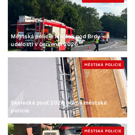
Městská policie Mníšek pod Brdy –
události v červenci 2026
MĚSTSKÁ POLICIE
Skalecká pouť 2026 očima městské
policie
MĚSTSKÁ POLICIE