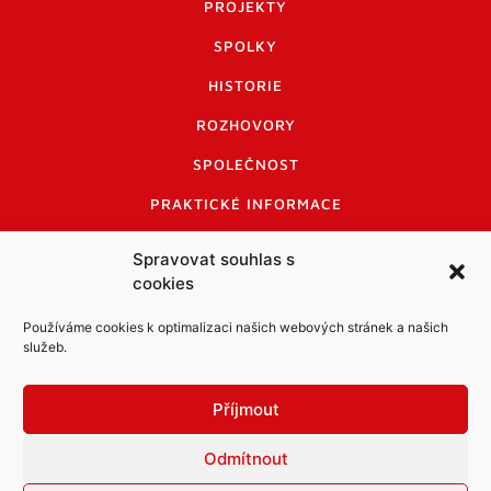
PROJEKTY
SPOLKY
HISTORIE
ROZHOVORY
SPOLEČNOST
PRAKTICKÉ INFORMACE
CENÍK INZERCE
Spravovat souhlas s
cookies
INFORMACE A KODEX DISKUTUJÍCÍCH
LOGO A LOGO MANUÁL
Používáme cookies k optimalizaci našich webových stránek a našich
služeb.
Příjmout
Odmítnout
Informace o zpracování osobních údajů