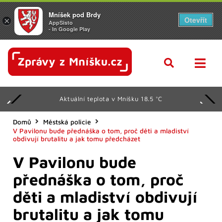
Mníšek pod Brdy
Otevřít
×
AppSisto
- In Google Play
Aktuální teplota v Mníšku 18.5 °C
Domů
Městská policie
V Pavilonu bude přednáška o tom, proč děti a mladiství
obdivují brutalitu a jak tomu předcházet
V Pavilonu bude
přednáška o tom, proč
děti a mladiství obdivují
brutalitu a jak tomu