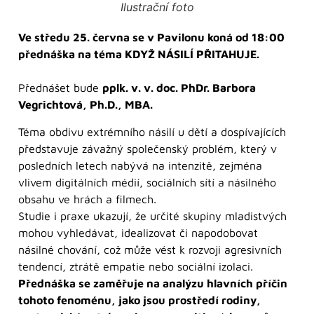
Ilustrační foto
Ve středu 25. června se v Pavilonu koná od 18:00
přednáška na téma KDYŽ NÁSILÍ PŘITAHUJE.
Přednášet bude
pplk. v. v. doc. PhDr. Barbora
Vegrichtová, Ph.D., MBA.
Téma obdivu extrémního násilí u dětí a dospívajících
představuje závažný společenský problém, který v
posledních letech nabývá na intenzitě, zejména
vlivem digitálních médií, sociálních sítí a násilného
obsahu ve hrách a filmech.
Studie i praxe ukazují, že určité skupiny mladistvých
mohou vyhledávat, idealizovat či napodobovat
násilné chování, což může vést k rozvoji agresivních
tendencí, ztrátě empatie nebo sociální izolaci.
Přednáška se zaměřuje na analýzu hlavních příčin
tohoto fenoménu, jako jsou prostředí rodiny,