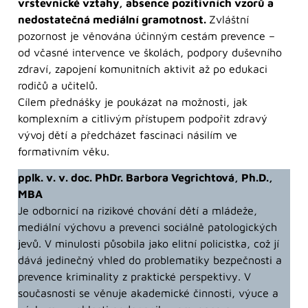
vrstevnické vztahy, absence pozitivních vzorů a
nedostatečná mediální gramotnost.
Zvláštní
pozornost je věnována účinným cestám prevence –
od včasné intervence ve školách, podpory duševního
zdraví, zapojení komunitních aktivit až po edukaci
rodičů a učitelů.
Cílem přednášky je poukázat na možnosti, jak
komplexním a citlivým přístupem podpořit zdravý
vývoj dětí a předcházet fascinaci násilím ve
formativním věku.
pplk. v. v. doc. PhDr. Barbora Vegrichtová, Ph.D.,
MBA
Je odbornicí na rizikové chování dětí a mládeže,
mediální výchovu a prevenci sociálně patologických
jevů. V minulosti působila jako elitní policistka, což jí
dává jedinečný vhled do problematiky bezpečnosti a
prevence kriminality z praktické perspektivy. V
současnosti se věnuje akademické činnosti, výuce a