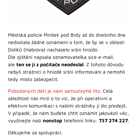
Městská policie Mníšek pod Brdy až do dnešního dne
nedostala žádné oznámení o tom, že by se v oblasti
Dolíků (Habrova) nacházelo sršní hnízdo.
Dle zjištění napsala oznamovatelka sice e-mail,
ale
ten se jí z počítače neodeslal
. Z tohoto důvodu
nebyli strážníci o hnízdě sršní informováni a nemohli
tedy místo zabezpečit.
Pobodaných dětí je nám samozřejmě líto.
Celá
záležitost nás mrzí o to víc, že při operativní a
efektivní komunikaci s našimi strážníky jí šlo předejít.
V případě, že nám budete chtít oznámit jakoukoli věc,
využívejte naši
nonstop
telefonní linku:
737 274 227
.
Děkujeme za spolupráci.