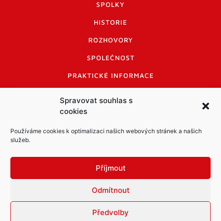
SPOLKY
HISTORIE
ROZHOVORY
SPOLEČNOST
PRAKTICKÉ INFORMACE
CENÍK INZERCE
Spravovat souhlas s
cookies
INFORMACE A KODEX DISKUTUJÍCÍCH
LOGO A LOGO MANUÁL
Používáme cookies k optimalizaci našich webových stránek a našich
služeb.
Příjmout
Odmítnout
Informace o zpracování osobních údajů
PDF archiv Zpravodajů
Cookies
Předvolby