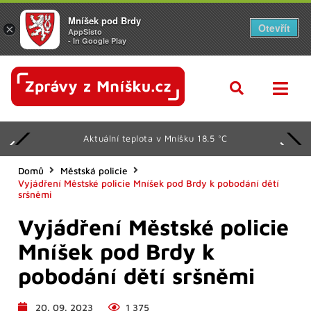
Mníšek pod Brdy
Otevřít
×
AppSisto
- In Google Play
Aktuální teplota v Mníšku 18.5 °C
Domů
Městská policie
Vyjádření Městské policie Mníšek pod Brdy k pobodání dětí
sršněmi
Vyjádření Městské policie
Mníšek pod Brdy k
pobodání dětí sršněmi
20. 09. 2023
1 375