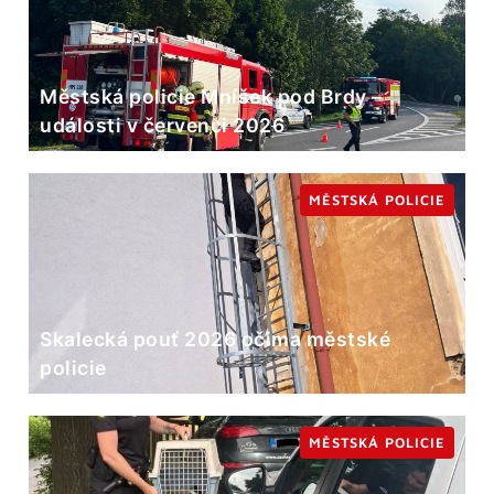
Městská policie Mníšek pod Brdy –
události v červenci 2026
MĚSTSKÁ POLICIE
Skalecká pouť 2026 očima městské
policie
MĚSTSKÁ POLICIE