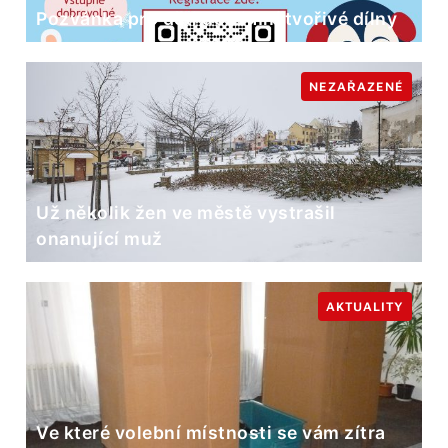
Pozvánka pro děti do Zimní tvořivé dílny
NEZAŘAZENÉ
Už několik žen ve městě vystrašil
onanující muž
AKTUALITY
Ve které volební místnosti se vám zítra