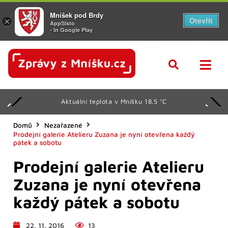
Mníšek pod Brdy
Otevřít
×
AppSisto
- In Google Play
Aktuální teplota v Mníšku 18.5 °C
Domů
Nezařazené
Prodejní galerie Atelieru Zuzana je nyní otevřena každý
pátek a sobotu
Prodejní galerie Atelieru
Zuzana je nyní otevřena
každý pátek a sobotu
22. 11. 2016
13