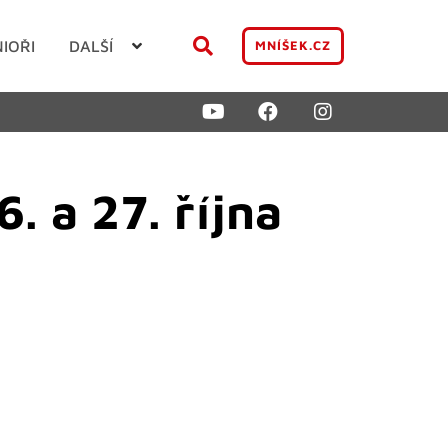
NIOŘI
DALŠÍ
MNÍŠEK.CZ
. a 27. října