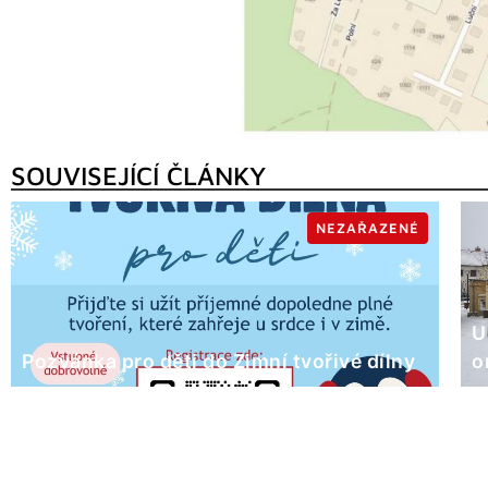
SOUVISEJÍCÍ ČLÁNKY
NEZAŘAZENÉ
U
Pozvánka pro děti do Zimní tvořivé dílny
o