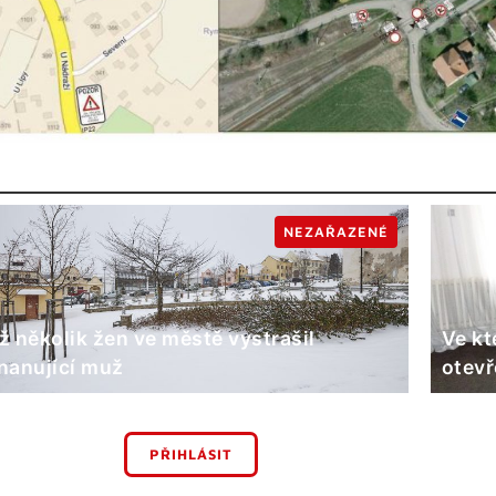
NEZAŘAZENÉ
ž několik žen ve městě vystrašil
Ve kt
nanující muž
otevř
PŘIHLÁSIT