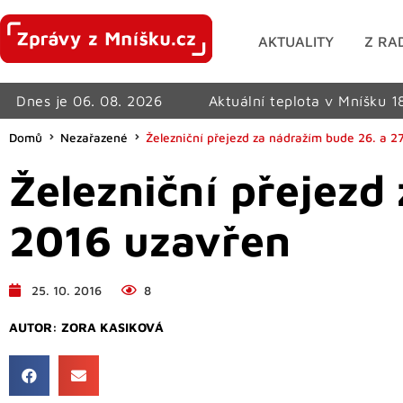
AKTUALITY
Z RA
Dnes je 06. 08. 2026
Aktuální teplota v Mníšku 1
Domů
Nezařazené
Železniční přejezd za nádražím bude 26. a 27
Železniční přejezd 
2016 uzavřen
25. 10. 2016
8
AUTOR:
ZORA KASIKOVÁ