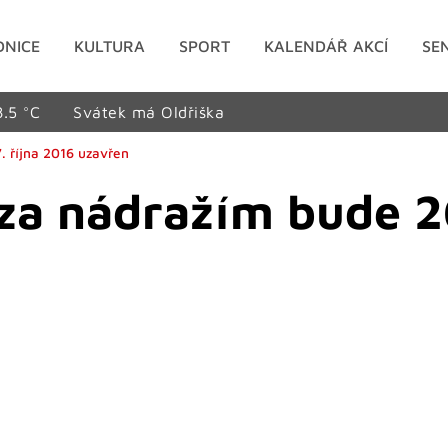
DNICE
KULTURA
SPORT
KALENDÁŘ AKCÍ
SE
8.5 °C
Svátek má Oldřiška
. října 2016 uzavřen
za nádražím bude 26