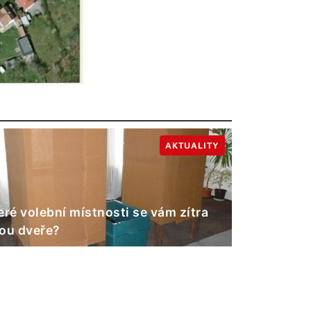
AKTUALITY
eré volební místnosti se vám zítra
ou dveře?