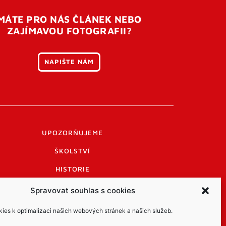
MÁTE PRO NÁS ČLÁNEK NEBO
ZAJÍMAVOU FOTOGRAFII?
NAPIŠTE NÁM
UPOZORŇUJEME
ŠKOLSTVÍ
HISTORIE
PRAKTICKÉ INFORMACE
Spravovat souhlas s cookies
LOGO A LOGO MANUÁL
es k optimalizaci našich webových stránek a našich služeb.