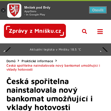
Mníšek pod Brdy
Otevřít
×
AppSisto
- In Google Play
Aktuální teplota v Mníšku 18.5 °C
Domů
Praktické informace
Česká spořitelna nainstalovala nový bankomat umožňující i
vklady hotovosti
Česká spořitelna
nainstalovala nový
bankomat umožňující i
vklady hotovosti