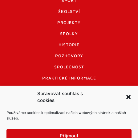
SPORT
ŠKOLSTVÍ
PROJEKTY
SPOLKY
HISTORIE
ROZHOVORY
SPOLEČNOST
PRAKTICKÉ INFORMACE
CENÍK INZERCE
Spravovat souhlas s
cookies
INFORMACE A KODEX DISKUTUJÍCÍCH
LOGO A LOGO MANUÁL
Používáme cookies k optimalizaci našich webových stránek a našich
služeb.
Příjmout