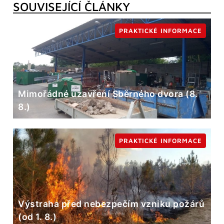
SOUVISEJÍCÍ ČLÁNKY
PRAKTICKÉ INFORMACE
Mimořádné uzavření Sběrného dvora (8.
8.)
PRAKTICKÉ INFORMACE
Výstraha před nebezpečím vzniku požárů
(od 1. 8.)