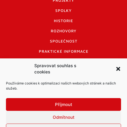
PROJEKTY
SPOLKY
HISTORIE
ROZHOVORY
SPOLEČNOST
PRAKTICKÉ INFORMACE
CENÍK INZERCE
Spravovat souhlas s
cookies
INFORMACE A KODEX DISKUTUJÍCÍCH
LOGO A LOGO MANUÁL
Používáme cookies k optimalizaci našich webových stránek a našich
služeb.
Příjmout
Odmítnout
Informace o zpracování osobních údajů