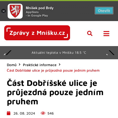
Mníšek pod Brdy
Otevřít
×
AppSisto
- In Google Play
Aktuální teplota v Mníšku 18.5 °C
Domů
Praktické informace
Část Dobříšské ulice je průjezdná pouze jedním pruhem
Část Dobříšské ulice je
průjezdná pouze jedním
pruhem
26. 08. 2024
546