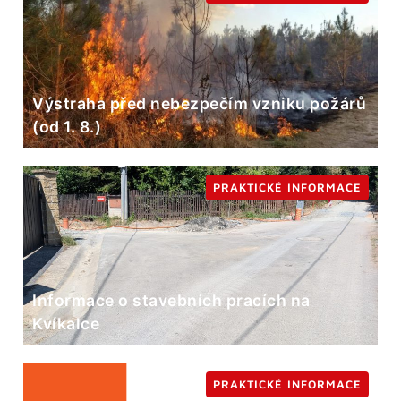
Výstraha před nebezpečím vzniku požárů
(od 1. 8.)
PRAKTICKÉ INFORMACE
Informace o stavebních pracích na
Kvíkalce
PRAKTICKÉ INFORMACE