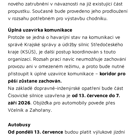
nového zatrubnění v návaznosti na již existující část
propustku. Současně bude provedeno jeho prodloužení
v rozsahu potřebném pro výstavbu chodníku.
Úplná uzavírka komunikace
Protože se jedná o havarijní stav na komunikaci ve
správě Krajské správy a údržby silnic Středočeského
kraje (KSÚS), je další postup koordinován s touto
organizací. Rozsah prací navíc neumožňuje zachování
provozu ani v omezeném režimu, a proto bude nutné
přistoupit k úplné uzavírce komunikace –
koridor pro
pěší zůstane zachován.
Na základě dopravně-inženýrské opatření bude část
Čisovické silnice uzavřena je
od 13. července do 7.
září 2026
. Objížďka pro automobily povede přes
Včelník a Zahořany.
Autobusy
Od pondělí 13. července
budou platit výlukové jízdní