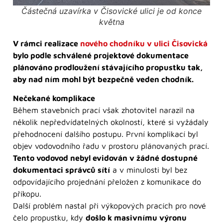
Částečná uzavírka v Čisovické ulici je od konce
května
V rámci realizace
nového chodníku v ulici Čisovická
bylo podle schválené projektové dokumentace
plánováno prodloužení stávajícího propustku tak,
aby nad ním mohl být bezpečně veden chodník.
Nečekané komplikace
Během stavebních prací však zhotovitel narazil na
několik nepředvídatelných okolností, které si vyžádaly
přehodnocení dalšího postupu. První komplikací byl
objev vodovodního řadu v prostoru plánovaných prací.
Tento vodovod nebyl evidován v žádné dostupné
dokumentaci správců sítí
a v minulosti byl bez
odpovídajícího projednání přeložen z komunikace do
příkopu.
Další problém nastal při výkopových pracích pro nové
čelo propustku, kdy
došlo k masivnímu výronu