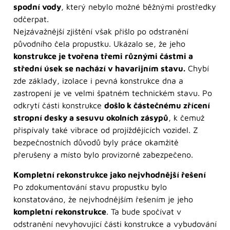
spodní vody
, který nebylo možné běžnými prostředky
odčerpat.
Nejzávažnější zjištění však přišlo po odstranění
původního čela propustku. Ukázalo se, že jeho
konstrukce je tvořena třemi různými částmi a
střední úsek se nachází v havarijním stavu.
Chybí
zde základy, izolace i pevná konstrukce dna a
zastropení je ve velmi špatném technickém stavu. Po
odkrytí části konstrukce
došlo k částečnému zřícení
stropní desky a sesuvu okolních zásypů
, k čemuž
přispívaly také vibrace od projíždějících vozidel. Z
bezpečnostních důvodů byly práce okamžitě
přerušeny a místo bylo provizorně zabezpečeno.
Kompletní rekonstrukce jako nejvhodnější řešení
Po zdokumentování stavu propustku bylo
konstatováno, že nejvhodnějším řešením je jeho
kompletní rekonstrukce
. Ta bude spočívat v
odstranění nevyhovující části konstrukce a vybudování