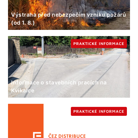
Výstraha před nebezpečím vzniku požárů
(od 1. 8.)
PRAKTICKÉ INFORMACE
Informace o stavebních pracích na
Kvíkalce
PRAKTICKÉ INFORMACE