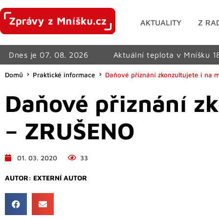
AKTUALITY
Z RA
Dnes je 07. 08. 2026
Aktuální teplota v Mníšku 1
Domů
Praktické informace
Daňové přiznání zkonzultujete i n
Daňové přiznání zk
– ZRUŠENO
01. 03. 2020
33
AUTOR:
EXTERNÍ AUTOR