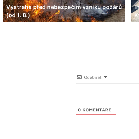
Výstraha před nebezpečím vzniku požárů
I
(od 1. 8.)
K
Odebírat
0
KOMENTÁŘE