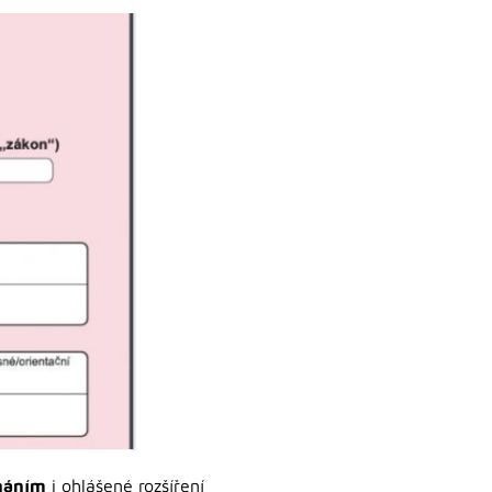
znáním
i ohlášené rozšíření