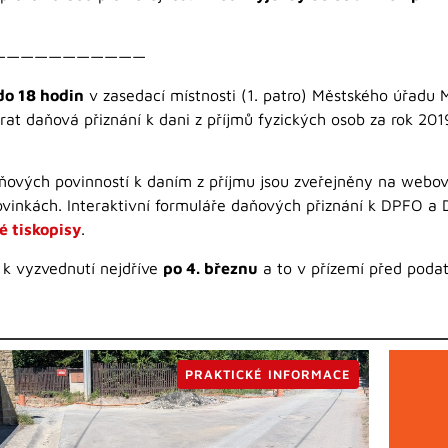
———————————
do 18 hodin
v zasedací místnosti (1. patro) Městského úřadu 
rat daňová přiznání k dani z příjmů fyzických osob za rok 20
aňových povinností k daním z příjmu jsou zveřejněny na webo
inkách. Interaktivní formuláře daňových přiznání k DPFO a 
é tiskopisy
.
 k vyzvednutí nejdříve
po 4. březnu
a to v přízemí před podat
PRAKTICKÉ INFORMACE