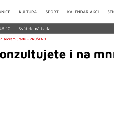
DNICE
KULTURA
SPORT
KALENDÁŘ AKCÍ
SE
8.5 °C
Svátek má Lada
a mníšeckém úřadě – ZRUŠENO
onzultujete i na m