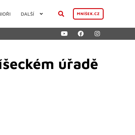
NIOŘI
DALŠÍ
MNÍŠEK.CZ
níšeckém úřadě