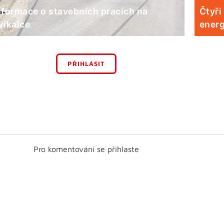
nformace o stavebních pracích na
Čtyři
víkalce
energ
PŘIHLÁSIT
Pro komentování se přihlaste