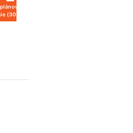
 plánované odstávky elektrické
ie (30. 7.)