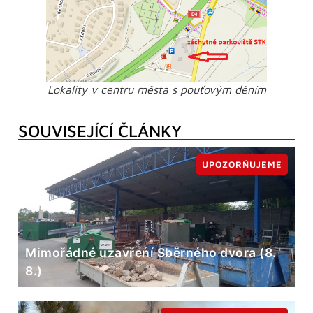
Lokality v centru města s pouťovým děním
SOUVISEJÍCÍ ČLÁNKY
UPOZORŇUJEME
Mimořádné uzavření Sběrného dvora (8.
8.)