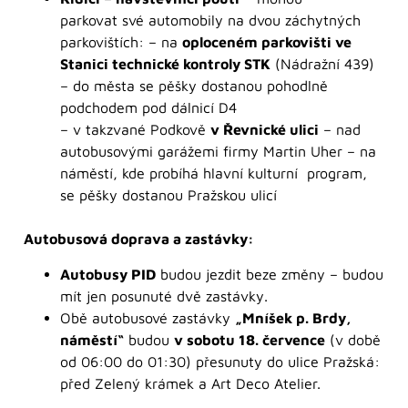
parkovat své automobily na dvou záchytných
parkovištích: – na
oploceném parkovišti ve
Stanici technické kontroly STK
(Nádražní 439)
– do města se pěšky dostanou pohodlně
podchodem pod dálnicí D4
– v takzvané Podkově
v Řevnické ulici
– nad
autobusovými garážemi firmy Martin Uher – na
náměstí, kde probíhá hlavní kulturní program,
se pěšky dostanou Pražskou ulicí
Autobusová doprava a zastávky:
Autobusy PID
budou jezdit beze změny – budou
mít jen posunuté dvě zastávky.
Obě autobusové zastávky
„Mníšek p. Brdy,
náměstí“
budou
v sobotu 18. července
(v době
od 06:00 do 01:30) přesunuty do ulice Pražská:
před Zelený krámek a Art Deco Atelier.