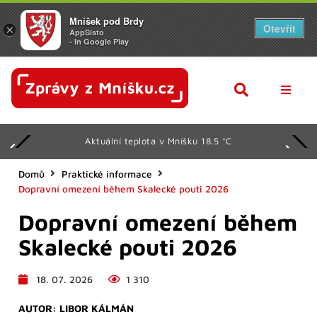
Mníšek pod Brdy
Otevřít
×
AppSisto
- In Google Play
AKTUAL
Aktuální teplota v Mníšku 18.5 °C
Z RADN
KULTU
Domů
Praktické informace
Dopravní omezení během Skalecké pouti 2026
SPORT
Dopravní omezení během
KALEN
Skalecké pouti 2026
SENIOŘ
18. 07. 2026
1 310
DALŠÍ
AUTOR:
LIBOR KÁLMÁN