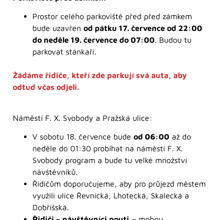
Prostor celého parkoviště před před zámkem
bude uzavřen
od pátku 17. července od 22:00
do neděle 19. července do 07:00
. Budou tu
parkovat stánkaři.
Žádáme řidiče, kteří zde parkují svá auta, aby
odtud včas odjeli.
Náměstí F. X. Svobody a Pražská ulice:
V sobotu 18. července bude
od 06:00
až do
neděle do 01:30 probíhat na náměstí F. X.
Svobody program a bude tu velké množství
návštěvníků.
Řidičům doporučujeme, aby pro průjezd městem
využili ulice Řevnická, Lhotecká, Skalecká a
Dobříšská.
Řidiči – návštěvníci pouti
– mohou