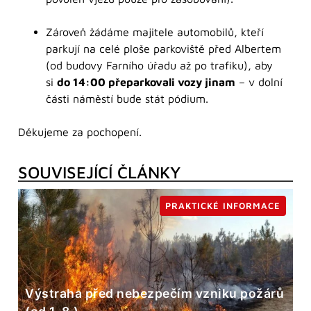
Zároveň žádáme majitele automobilů, kteří
parkují na celé ploše parkoviště před Albertem
(od budovy Farního úřadu až po trafiku), aby
si
do 14:00 přeparkovali vozy jinam
– v dolní
části náměstí bude stát pódium.
Děkujeme za pochopení.
SOUVISEJÍCÍ ČLÁNKY
PRAKTICKÉ INFORMACE
Výstraha před nebezpečím vzniku požárů