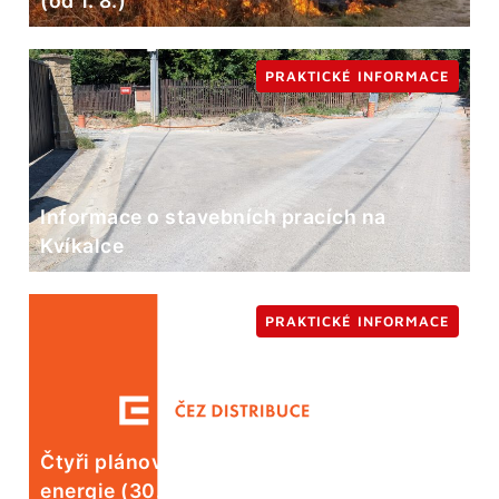
(od 1. 8.)
PRAKTICKÉ INFORMACE
Informace o stavebních pracích na
Kvíkalce
PRAKTICKÉ INFORMACE
Čtyři plánované odstávky elektrické
energie (30. 7.)