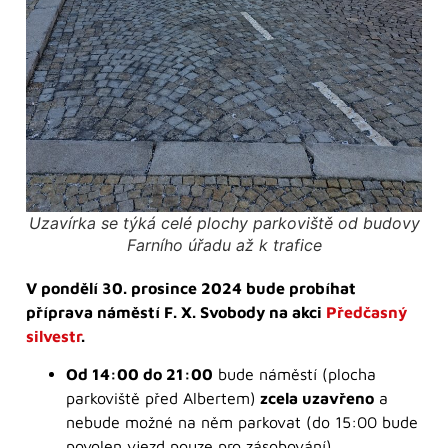
Uzavírka se týká celé plochy parkoviště od budovy
Farního úřadu až k trafice
V pondělí 30. prosince 2024 bude probíhat
příprava náměstí F. X. Svobody na akci
Předčasný
silvestr
.
Od 14:00 do 21:00
bude náměstí (plocha
parkoviště před Albertem)
zcela uzavřeno
a
nebude možné na něm parkovat (do 15:00 bude
povolen vjezd pouze pro zásobování).