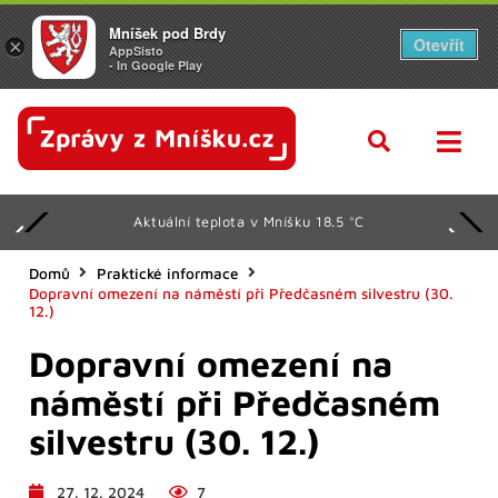
Mníšek pod Brdy
Otevřít
×
AppSisto
- In Google Play
Aktuální teplota v Mníšku 18.5 °C
Domů
Praktické informace
Dopravní omezení na náměstí při Předčasném silvestru (30.
12.)
Dopravní omezení na
náměstí při Předčasném
silvestru (30. 12.)
27. 12. 2024
7