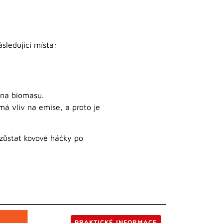
sledující místa:
 na biomasu.
 má vliv na emise, a proto je
zůstat kovové háčky po
PRAKTICKÉ INFORMACE