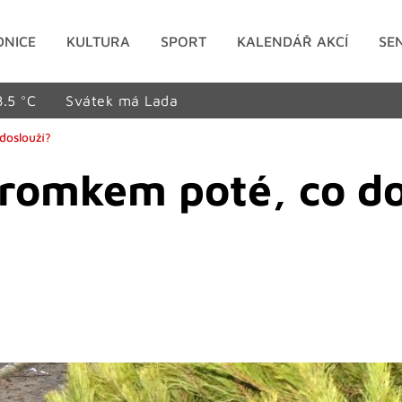
DNICE
KULTURA
SPORT
KALENDÁŘ AKCÍ
SE
8.5 °C
Svátek má Lada
doslouží?
romkem poté, co do