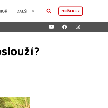
NIOŘI
DALŠÍ
MNÍŠEK.CZ
slouží?