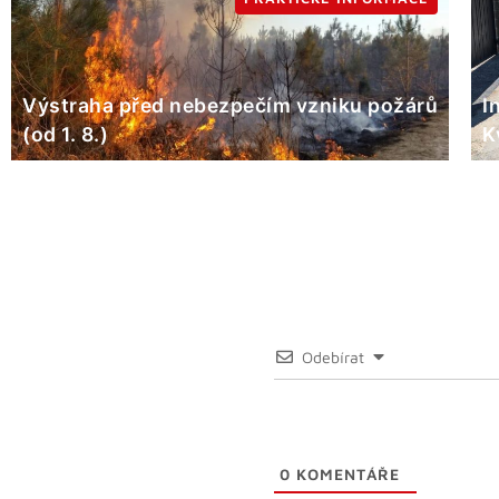
Výstraha před nebezpečím vzniku požárů
I
(od 1. 8.)
K
Odebírat
0
KOMENTÁŘE