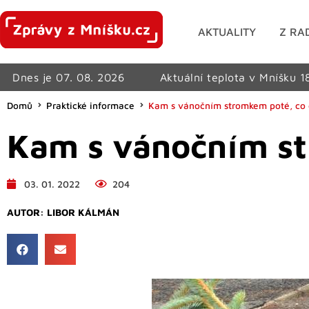
AKTUALITY
Z RA
Dnes je 07. 08. 2026
Aktuální teplota v Mníšku 1
Domů
Praktické informace
Kam s vánočním stromkem poté, co 
Kam s vánočním st
03. 01. 2022
204
AUTOR:
LIBOR KÁLMÁN