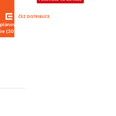
 plánované odstávky elektrické
ie (30. 7.)