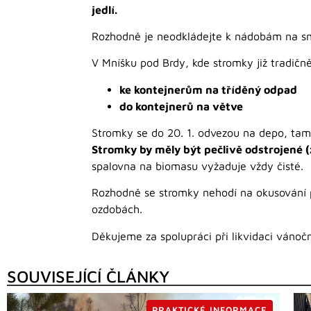
jedlí.
Rozhodně je neodkládejte k nádobám na sm
V Mníšku pod Brdy, kde stromky již tradičn
ke kontejnerům na tříděný odpad
do kontejnerů na větve
Stromky se do 20. 1. odvezou na depo, tam
Stromky by měly být pečlivě odstrojené 
spalovna na biomasu vyžaduje vždy čisté.
Rozhodně se stromky nehodí na okusování p
ozdobách.
Děkujeme za spolupráci při likvidaci ván
SOUVISEJÍCÍ ČLÁNKY
PRAKTICKÉ INFORMACE