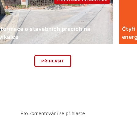
nformace o stavebních pracích na
Čtyři
víkalce
energ
PŘIHLÁSIT
Pro komentování se přihlaste