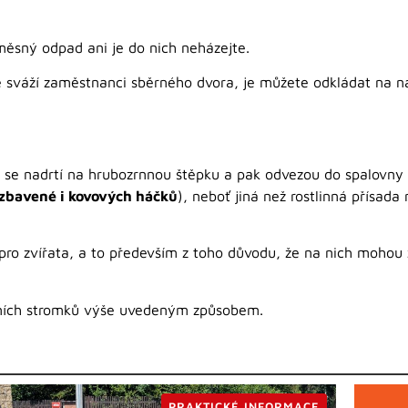
ěsný odpad ani je do nich neházejte.
ě sváží zaměstnanci sběrného dvora, je můžete odkládat na ná
 se nadrtí na hrubozrnnou štěpku a pak odvezou do spalovny
(zbavené i kovových háčků
), neboť jiná než rostlinná přísada
ro zvířata, a to především z toho důvodu, že na nich mohou 
očních stromků výše uvedeným způsobem.
PRAKTICKÉ INFORMACE