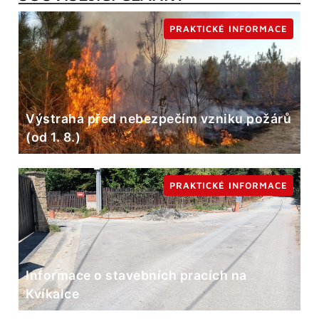
PRAKTICKÉ INFORMACE
Výstraha před nebezpečím vzniku požárů
(od 1. 8.)
PRAKTICKÉ INFORMACE
Informace o stavebních pracích na
Kvíkalce