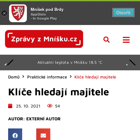
Mníšek pod Brdy
Otevřít
×
AppSisto
- In Google Play
Aktuální teplota v Mníšku 18.5 °C
Domů
Praktické informace
Klíče hledají majitele
Klíče hledají majitele
25. 10. 2021
54
AUTOR:
EXTERNÍ AUTOR