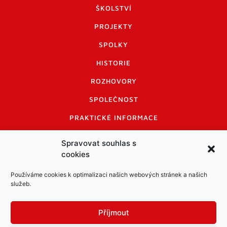
ŠKOLSTVÍ
PROJEKTY
SPOLKY
HISTORIE
ROZHOVORY
SPOLEČNOST
PRAKTICKÉ INFORMACE
CENÍK INZERCE
Spravovat souhlas s
cookies
INFORMACE A KODEX DISKUTUJÍCÍCH
LOGO A LOGO MANUÁL
Používáme cookies k optimalizaci našich webových stránek a našich
služeb.
Příjmout