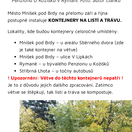
Penzionu U Kožíšků v Rymani. Foto: autor článku
Město Mníšek pod Brdy na přelomu září a října
postupně instaluje
KONTEJNERY NA LISTÍ A TRÁVU.
Lokality, kde budou kontejnery celoročně umístěny:
Mníšek pod Brdy – u areálu Sběrného dvora (zde
je také kontejner na větve)
Mníšek pod Brdy – ulice V Lipkách
Rymaně – u bývalého Penzionu u Kožíšků
Stříbrná Lhota – u točny autobusů
! Upozornění: Větve do těchto kontejnerů nepatří !
Je to z důvodu jejich dalšího zpracování. Zatímco
větve se štěpkují, tak listí a tráva se kompostuje.