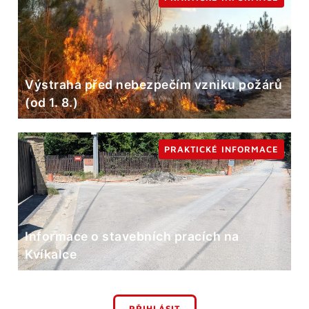
Výstraha před nebezpečím vzniku požárů
(od 1. 8.)
PRAKTICKÉ INFORMACE
Informace o stavebních pracích na
Kvíkalce
PŘIHLÁSIT