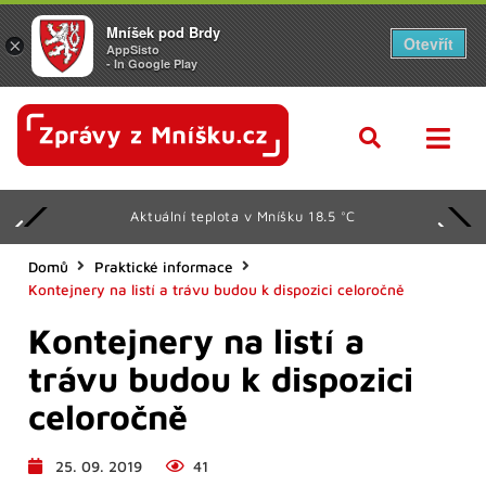
Mníšek pod Brdy
Otevřít
×
AppSisto
- In Google Play
Aktuální teplota v Mníšku 18.5 °C
Domů
Praktické informace
Kontejnery na listí a trávu budou k dispozici celoročně
Kontejnery na listí a
trávu budou k dispozici
celoročně
25. 09. 2019
41