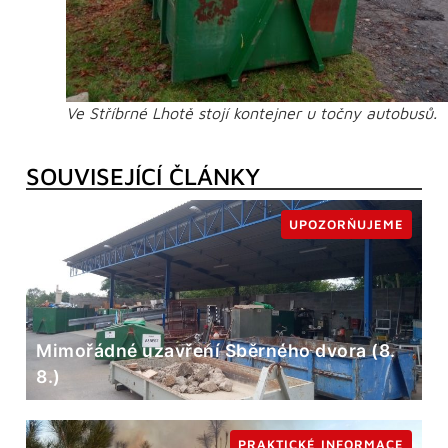
Ve Stříbrné Lhotě stojí kontejner u točny autobusů.
SOUVISEJÍCÍ ČLÁNKY
UPOZORŇUJEME
Mimořádné uzavření Sběrného dvora (8.
8.)
PRAKTICKÉ INFORMACE