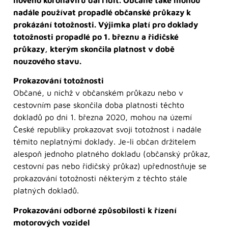
nového koronaviru dál řídit. Občané také mohou
nadále používat propadlé občanské průkazy k
prokázání totožnosti. Výjimka platí pro doklady
totožnosti propadlé po 1. březnu a řidičské
průkazy, kterým skončila platnost v době
nouzového stavu.
Prokazování totožnosti
Občané, u nichž v občanském průkazu nebo v
cestovním pase skončila doba platnosti těchto
dokladů po dni 1. března 2020, mohou na území
České republiky prokazovat svoji totožnost i nadále
těmito neplatnými doklady. Je-li občan držitelem
alespoň jednoho platného dokladu (občanský průkaz,
cestovní pas nebo řidičský průkaz) upřednostňuje se
prokazování totožnosti některým z těchto stále
platných dokladů.
Prokazování odborné způsobilosti k řízení
motorových vozidel