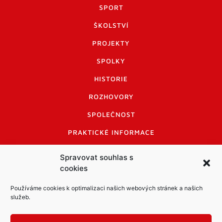
SPORT
ŠKOLSTVÍ
PROJEKTY
SPOLKY
HISTORIE
ROZHOVORY
SPOLEČNOST
PRAKTICKÉ INFORMACE
CENÍK INZERCE
Spravovat souhlas s
cookies
INFORMACE A KODEX DISKUTUJÍCÍCH
LOGO A LOGO MANUÁL
Používáme cookies k optimalizaci našich webových stránek a našich
služeb.