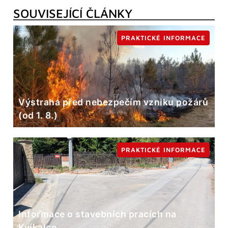
SOUVISEJÍCÍ ČLÁNKY
PRAKTICKÉ INFORMACE
Výstraha před nebezpečím vzniku požárů
(od 1. 8.)
PRAKTICKÉ INFORMACE
Informace o stavebních pracích na
Kvíkalce