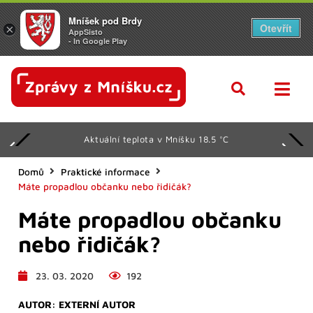
Mníšek pod Brdy
Otevřít
×
AppSisto
- In Google Play
Aktuální teplota v Mníšku 18.5 °C
Domů
Praktické informace
Máte propadlou občanku nebo řidičák?
Máte propadlou občanku
nebo řidičák?
23. 03. 2020
192
AUTOR:
EXTERNÍ AUTOR