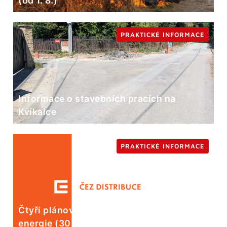
(od 1. 8.)
PRAKTICKÉ INFORMACE
Informace o stavebních pracích na
Kvíkalce
PRAKTICKÉ INFORMACE
Čtyři plánované odstávky elektrické
energie (30. 7.)