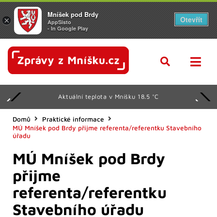
Mníšek pod Brdy
Otevřít
×
AppSisto
- In Google Play
Aktuální teplota v Mníšku 18.5 °C
Domů
Praktické informace
MÚ Mníšek pod Brdy přijme referenta/referentku Stavebního
úřadu
MÚ Mníšek pod Brdy
přijme
referenta/referentku
Stavebního úřadu