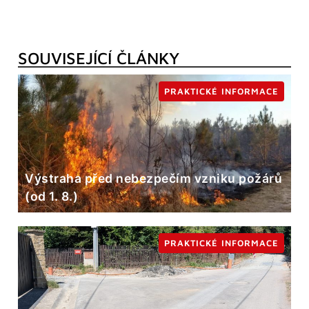
SOUVISEJÍCÍ ČLÁNKY
PRAKTICKÉ INFORMACE
Výstraha před nebezpečím vzniku požárů
(od 1. 8.)
PRAKTICKÉ INFORMACE