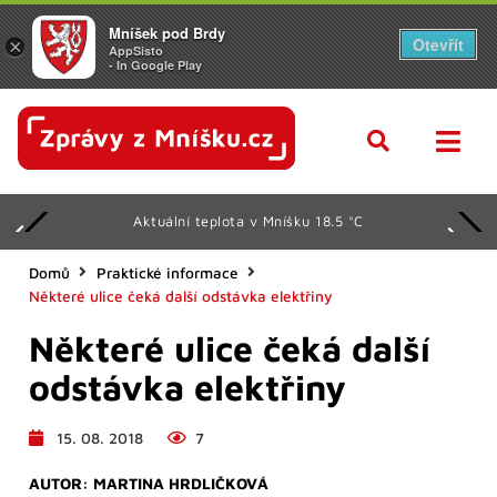
Mníšek pod Brdy
Otevřít
×
AppSisto
- In Google Play
Aktuální teplota v Mníšku 18.5 °C
Domů
Praktické informace
Některé ulice čeká další odstávka elektřiny
Některé ulice čeká další
odstávka elektřiny
15. 08. 2018
7
AUTOR:
MARTINA HRDLIČKOVÁ