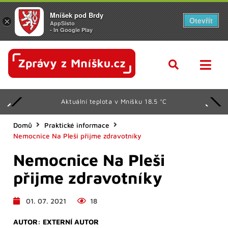
Mníšek pod Brdy
Otevřít
×
AppSisto
- In Google Play
Aktuální teplota v Mníšku 18.5 °C
Domů
Praktické informace
Nemocnice Na Pleši přijme zdravotníky
Nemocnice Na Pleši
přijme zdravotníky
01. 07. 2021
18
AUTOR:
EXTERNÍ AUTOR