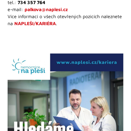
tel.:
734 357 764
e-mail:
palkova@naplesi.cz
Více informací o všech otevřených pozicích naleznete
na
NAPLEŠI/KARIÉRA
.