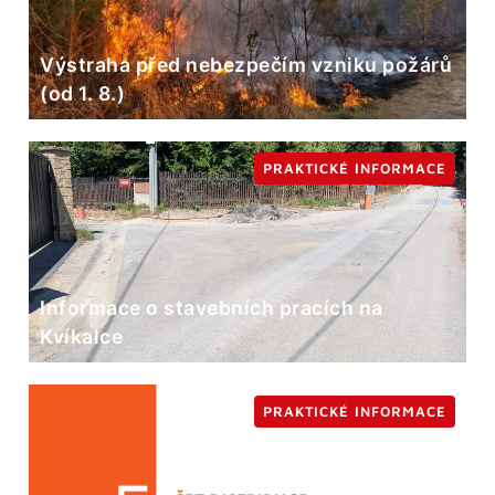
Výstraha před nebezpečím vzniku požárů
(od 1. 8.)
PRAKTICKÉ INFORMACE
Informace o stavebních pracích na
Kvíkalce
PRAKTICKÉ INFORMACE