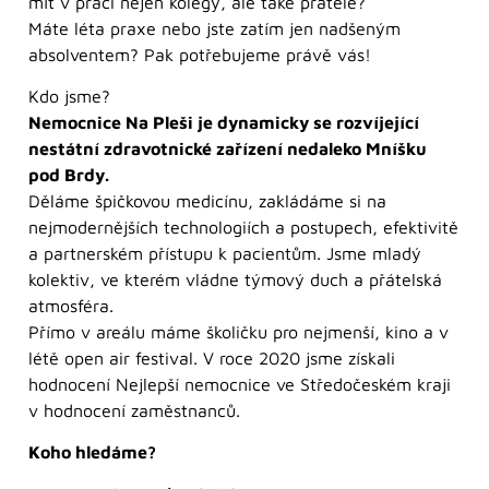
mít v práci nejen kolegy, ale také přátele?
Máte léta praxe nebo jste zatím jen nadšeným
absolventem? Pak potřebujeme právě vás!
Kdo jsme?
Nemocnice Na Pleši je dynamicky se rozvíjející
nestátní zdravotnické zařízení nedaleko Mníšku
pod Brdy.
Děláme špičkovou medicínu, zakládáme si na
nejmodernějších technologiích a postupech, efektivitě
a partnerském přístupu k pacientům. Jsme mladý
kolektiv, ve kterém vládne týmový duch a přátelská
atmosféra.
Přímo v areálu máme školičku pro nejmenší, kino a v
létě open air festival. V roce 2020 jsme získali
hodnocení Nejlepší nemocnice ve Středočeském kraji
v hodnocení zaměstnanců.
Koho hledáme?