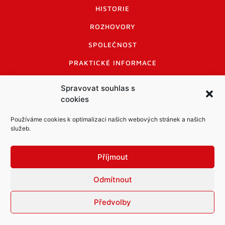
HISTORIE
ROZHOVORY
SPOLEČNOST
PRAKTICKÉ INFORMACE
CENÍK INZERCE
Spravovat souhlas s
cookies
INFORMACE A KODEX DISKUTUJÍCÍCH
LOGO A LOGO MANUÁL
Používáme cookies k optimalizaci našich webových stránek a našich
služeb.
Příjmout
Odmítnout
Informace o zpracování osobních údajů
PDF archiv Zpravodajů
Cookies
Předvolby
© Město Mníšek pod Brdy