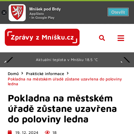
Mníšek pod Brdy
Otevřít
×
AppSisto
- In Google Play
Aktuální teplota v Mníšku 18.5 °C
Domů
Praktické informace
Pokladna na městském úřadě zůstane uzavřena do poloviny
ledna
Pokladna na městském
úřadě zůstane uzavřena
do poloviny ledna
19. 12. 2024
18