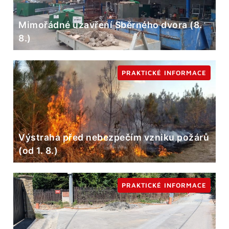
Mimořádné uzavření Sběrného dvora (8.
8.)
PRAKTICKÉ INFORMACE
Výstraha před nebezpečím vzniku požárů
(od 1. 8.)
PRAKTICKÉ INFORMACE