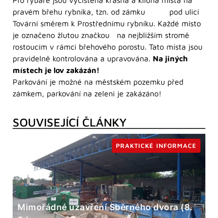
Pro rybáře jsou vyčištěna krásná a klidná místa na
pravém břehu rybníka, tzn. od zámku pod ulicí
Tovární směrem k Prostřednímu rybníku. Každé místo
je označeno žlutou značkou na nejbližším stromě
rostoucím v rámci břehového porostu. Tato místa jsou
pravidelně kontrolována a upravována.
Na jiných
místech je lov zakázán!
Parkování je možné na městském pozemku před
zámkem, parkování na zeleni je zakázáno!
SOUVISEJÍCÍ ČLÁNKY
PRAKTICKÉ INFORMACE
Mimořádné uzavření Sběrného dvora (8.