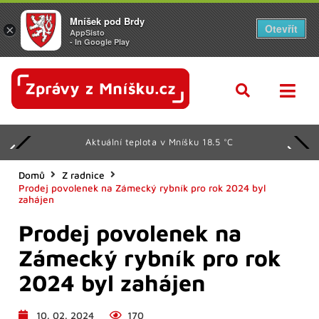
Mníšek pod Brdy
Otevřít
×
AppSisto
- In Google Play
Aktuální teplota v Mníšku 18.5 °C
Domů
Z radnice
Prodej povolenek na Zámecký rybník pro rok 2024 byl
zahájen
Prodej povolenek na
Zámecký rybník pro rok
2024 byl zahájen
10. 02. 2024
170