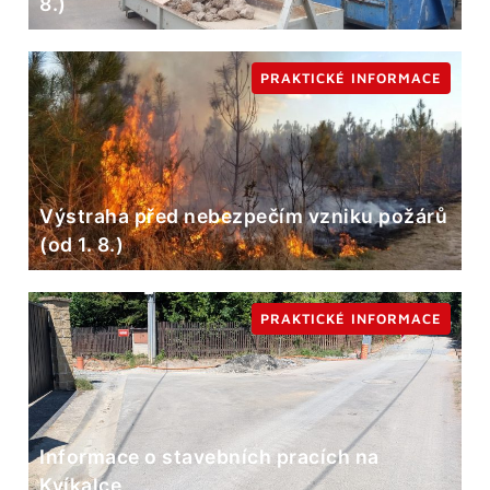
8.)
PRAKTICKÉ INFORMACE
Výstraha před nebezpečím vzniku požárů
(od 1. 8.)
PRAKTICKÉ INFORMACE
Informace o stavebních pracích na
Kvíkalce