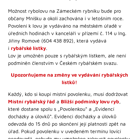
Možnost rybolovu na Zámeckém rybníku bude pro
občany Mníšku a okolí zachována i v letošním roce.
Povolení k lovu je vydáváno na městském úřadě v
úředních hodinách v kanceláři v přízemí č. 114 u Ing.
Jiřiny Romové (604 438 892), která vydává
i
rybářské lístky
.
Lov je umožněn pouze s rybářským lístkem, ale není
podmíněn členstvím v Českém rybářském svazu.
Upozorňujeme na změny ve vydávání rybářských
lístků!
Každý, kdo si koupí místní povolenku, musí dodržovat
Místní rybářský řád
a
Bližší podmínky lovu ryb
,
které dostane spolu s „Povolenkou“ a „Evidencí
docházky a úlovků“. Evidenci docházky a úlovků
odevzdá do 15 dnů po skončení její platnosti zpět na
úřad. Pokud povolenku v uvedeném termínu lovící
neodevzdá, nebude mu umožněno zakoupit povolenku