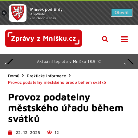
Mníšek pod Brdy
Otevřít
×
AppSisto
- In Google Play
Aktuální teplota v Mníšku 18.5 °C
Domů
Praktické informace
Provoz podatelny městského úřadu během svátků
Provoz podatelny
městského úřadu během
svátků
22. 12. 2025
12