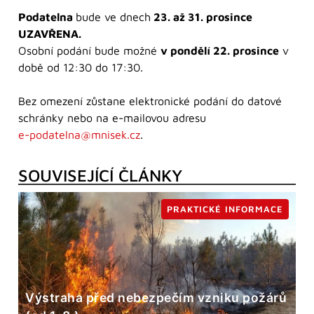
Podatelna
bude ve dnech
23. až 31. prosince
UZAVŘENA.
Osobní podání bude možné
v pondělí 22. prosince
v
době od 12:30 do 17:30.
Bez omezení zůstane elektronické podání do datové
schránky nebo na e-mailovou adresu
e-podatelna@mnisek.cz
.
SOUVISEJÍCÍ ČLÁNKY
PRAKTICKÉ INFORMACE
Výstraha před nebezpečím vzniku požárů