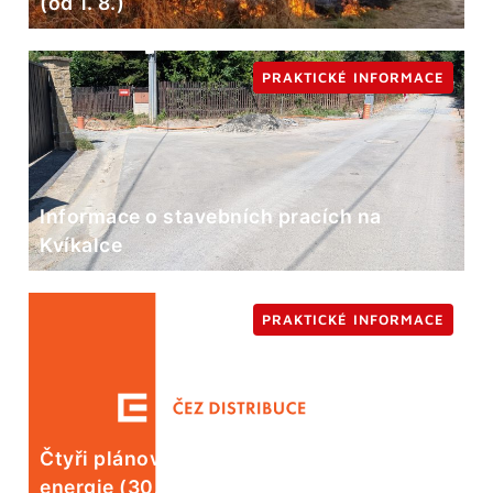
(od 1. 8.)
PRAKTICKÉ INFORMACE
Informace o stavebních pracích na
Kvíkalce
PRAKTICKÉ INFORMACE
Čtyři plánované odstávky elektrické
energie (30. 7.)