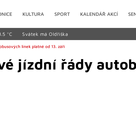
DNICE
KULTURA
SPORT
KALENDÁŘ AKCÍ
SE
8.5 °C
Svátek má Oldřiška
obusových linek platné od 13. září
vé jízdní řády auto