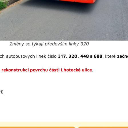
Změny se týkají především linky 320
ých autobusových linek číslo
317, 320, 448 a 688
, které
začno
s
rekonstrukcí povrchu části Lhotecké ulice
.
í)