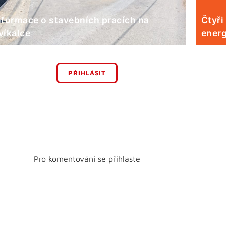
nformace o stavebních pracích na
Čtyři
víkalce
energ
PŘIHLÁSIT
Pro komentování se přihlaste