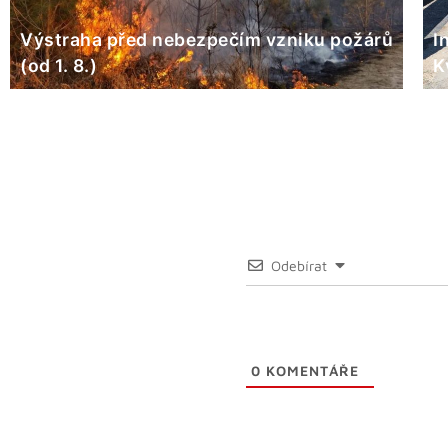
Výstraha před nebezpečím vzniku požárů
I
(od 1. 8.)
K
Odebírat
0
KOMENTÁŘE