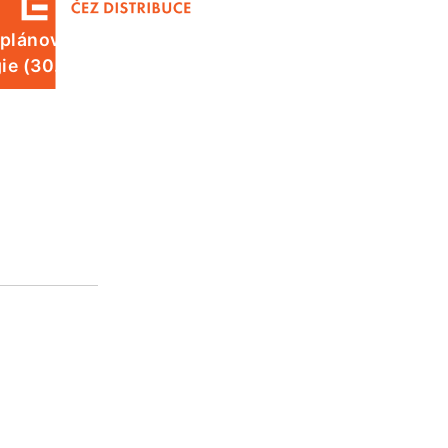
 plánované odstávky elektrické
ie (30. 7.)