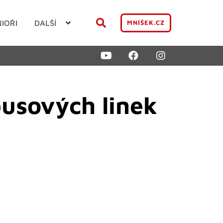
NIOŘI
DALŠÍ
MNÍŠEK.CZ
busových linek