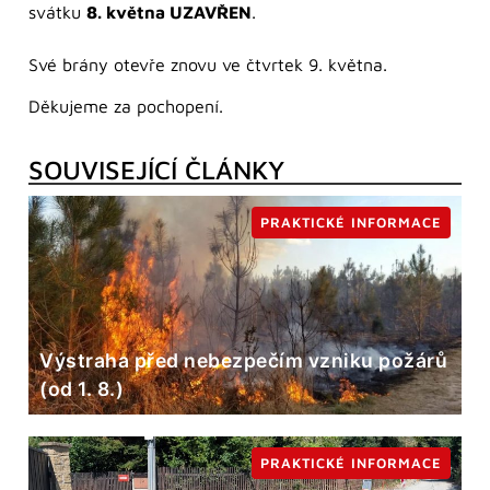
svátku
8. května UZAVŘEN
.
Své brány otevře znovu ve čtvrtek 9. května.
Děkujeme za pochopení.
SOUVISEJÍCÍ ČLÁNKY
PRAKTICKÉ INFORMACE
Výstraha před nebezpečím vzniku požárů
(od 1. 8.)
PRAKTICKÉ INFORMACE