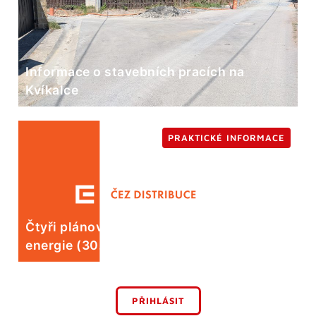
Informace o stavebních pracích na
Kvíkalce
PRAKTICKÉ INFORMACE
Čtyři plánované odstávky elektrické
energie (30. 7.)
PŘIHLÁSIT