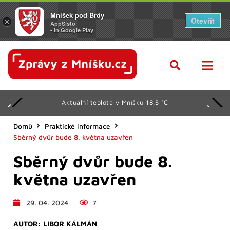
Mníšek pod Brdy
Otevřít
×
AppSisto
- In Google Play
Aktuální teplota v Mníšku 18.5 °C
Domů
Praktické informace
Sběrný dvůr bude 8. května uzavřen
Sběrný dvůr bude 8.
května uzavřen
29. 04. 2024
7
AUTOR:
LIBOR KÁLMÁN