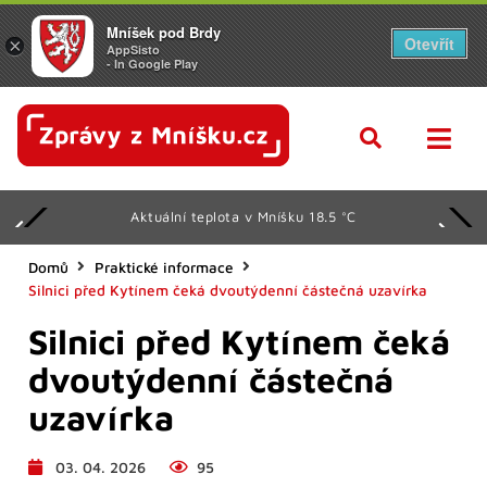
Mníšek pod Brdy
Otevřít
×
AppSisto
- In Google Play
Aktuální teplota v Mníšku 18.5 °C
Domů
Praktické informace
Silnici před Kytínem čeká dvoutýdenní částečná uzavírka
Silnici před Kytínem čeká
dvoutýdenní částečná
uzavírka
03. 04. 2026
95