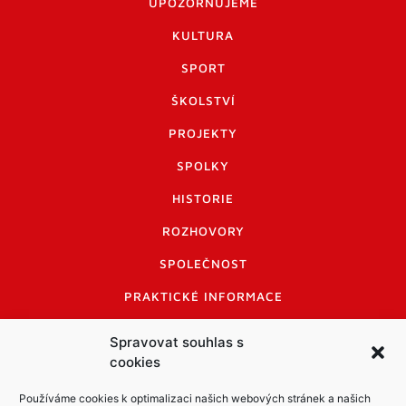
UPOZORŇUJEME
KULTURA
SPORT
ŠKOLSTVÍ
PROJEKTY
SPOLKY
HISTORIE
ROZHOVORY
SPOLEČNOST
PRAKTICKÉ INFORMACE
CENÍK INZERCE
Spravovat souhlas s
cookies
INFORMACE A KODEX DISKUTUJÍCÍCH
LOGO A LOGO MANUÁL
Používáme cookies k optimalizaci našich webových stránek a našich