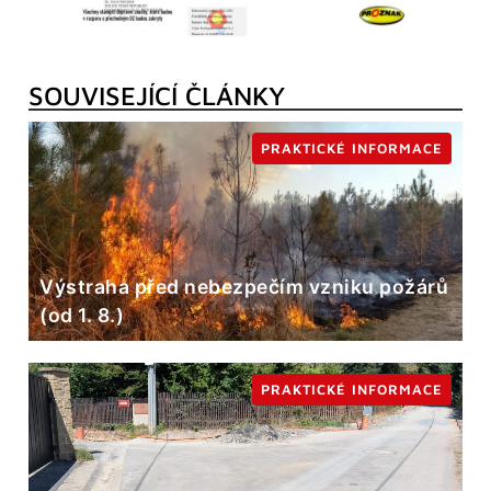
SOUVISEJÍCÍ ČLÁNKY
PRAKTICKÉ INFORMACE
Výstraha před nebezpečím vzniku požárů
(od 1. 8.)
PRAKTICKÉ INFORMACE