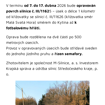
V termínu
od 7. do 17. dubna
2026 bude
opravován
povrch silnice č. III/1162
5 – úsek o délce 1 kilometr
od křižovatky se silnicí č. III/11626 (křižovatka směr
Malá Svatá Hora) směrem do Kytína až
k
fotbalovému hřišti.
Oprava bude rozdělena na dvě části po 500
metrových úsecích.
Provoz v opravovaných úsecích bude střídavě sveden
do jednoho jízdního pruhu a
řízen semafory.
Zhotovitelem je společnost M-Silnice, a. s. Investorem
Krajská správa a údržba silnic Středočeského kraje, p.
o.