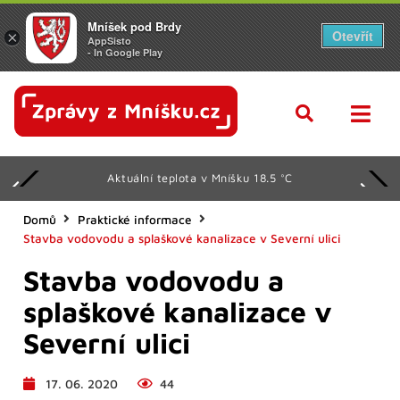
Mníšek pod Brdy
Otevřít
×
AppSisto
- In Google Play
Aktuální teplota v Mníšku 18.5 °C
Domů
Praktické informace
Stavba vodovodu a splaškové kanalizace v Severní ulici
Stavba vodovodu a
splaškové kanalizace v
Severní ulici
17. 06. 2020
44