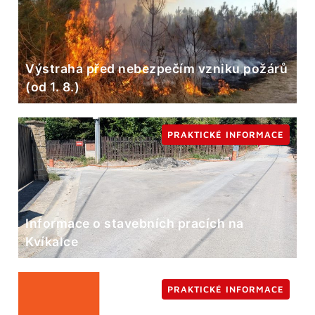
Výstraha před nebezpečím vzniku požárů
(od 1. 8.)
PRAKTICKÉ INFORMACE
Informace o stavebních pracích na
Kvíkalce
PRAKTICKÉ INFORMACE