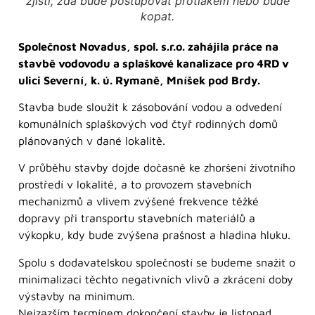
zjistí, zda bude postupovat protlakem nebo bude
kopat.
Společnost Novadus, spol. s.r.o. zahájila práce na
stavbě vodovodu a splaškové kanalizace pro 4RD v
ulici Severní, k. ú. Rymaně, Mníšek pod Brdy.
Stavba bude sloužit k zásobování vodou a odvedení
komunálních splaškových vod čtyř rodinných domů
plánovaných v dané lokalitě.
V průběhu stavby dojde dočasně ke zhoršení životního
prostředí v lokalitě, a to provozem stavebních
mechanizmů a vlivem zvýšené frekvence těžké
dopravy při transportu stavebních materiálů a
výkopku, kdy bude zvýšena prašnost a hladina hluku.
Spolu s dodavatelskou společností se budeme snažit o
minimalizaci těchto negativních vlivů a zkrácení doby
výstavby na minimum.
Nejzazším termínem dokončení stavby je listopad