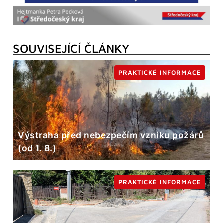
SOUVISEJÍCÍ ČLÁNKY
PRAKTICKÉ INFORMACE
Výstraha před nebezpečím vzniku požárů
(od 1. 8.)
PRAKTICKÉ INFORMACE