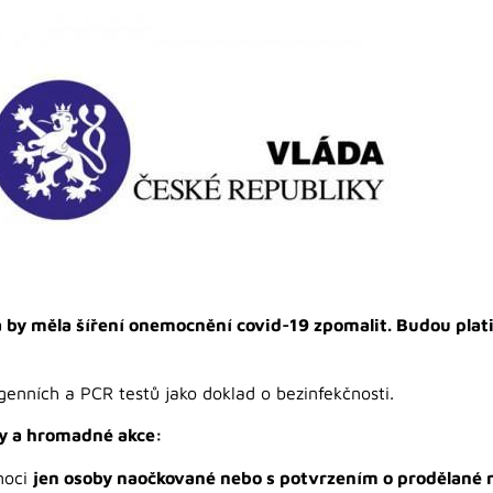
á by měla šíření onemocnění covid-19 zpomalit. Budou plati
genních a PCR testů jako doklad o bezinfekčnosti.
ty a hromadné akce:
 moci
jen osoby naočkované nebo s potvrzením o prodělané 