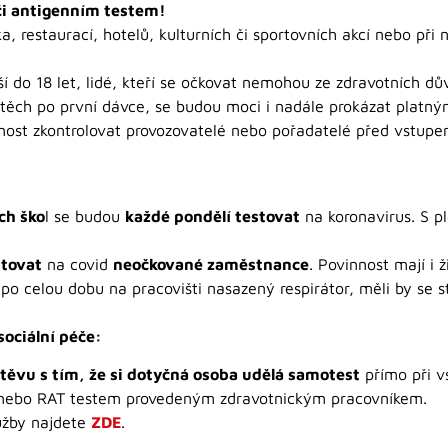
i antigenním testem!
a, restaurací, hotelů, kulturních či sportovních akcí nebo př
rší do 18 let, lidé, kteří se očkovat nemohou ze zdravotních dů
ě těch po první dávce, se budou moci i nadále prokázat platn
nost zkontrolovat provozovatelé nebo pořadatelé před vstupe
ch ško
l se budou
každé pondělí testovat
na koronavirus. S p
stovat
na covid
neočkované zaměstnance
. Povinnost mají i 
 po celou dobu na pracovišti nasazený respirátor, měli by se 
sociální péče:
těvu s tím, že si dotyčná osoba udělá samotest
přímo při v
 nebo RAT testem provedeným zdravotnickým pracovníkem.
užby najdete
ZDE
.