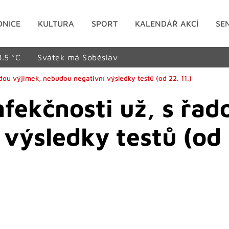
DNICE
KULTURA
SPORT
KALENDÁŘ AKCÍ
SE
8.5 °C
Svátek má Soběslav
dou výjimek, nebudou negativní výsledky testů (od 22. 11.)
fekčnosti už, s řad
výsledky testů (od 2