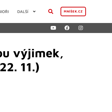
NIOŘI
DALŠÍ
MNÍŠEK.CZ
ou výjimek,
2. 11.)