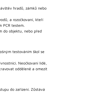
i návštěv hradů, zámků nebo
vodů, a rozočkovaní, kteří
ým PCR testem.
m do objektu, nebo před
lošným testováním škol se
živnostníci. Neočkovaní lidé,
stravovat odděleně a omezit
stupu do zařízení. Zůstává