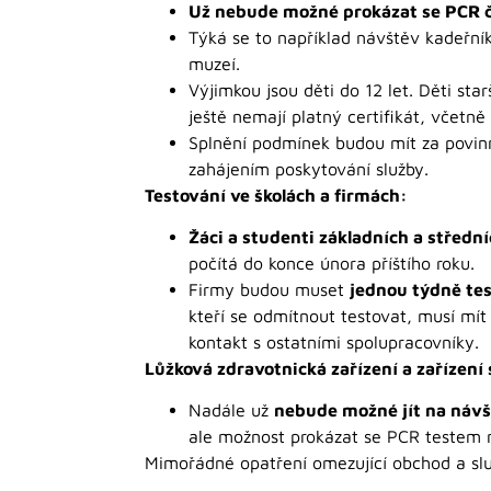
Už nebude možné prokázat se PCR č
Týká se to například návštěv kadeřník
muzeí.
Výjimkou jsou děti do 12 let. Děti sta
ještě nemají platný certifikát, včetn
Splnění podmínek budou mít za povin
zahájením poskytování služby.
Testování ve školách a firmách:
Žáci a studenti základních a střední
počítá do konce února příštího roku.
Firmy budou muset
jednou týdně te
kteří se odmítnout testovat, musí mít
kontakt s ostatními spolupracovníky.
Lůžková zdravotnická zařízení a zařízení 
Nadále už
nebude možné jít na návš
ale možnost prokázat se PCR testem
Mimořádné opatření omezující obchod a sl