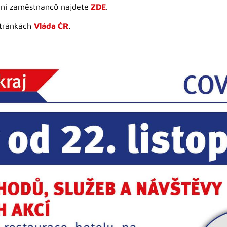
ání zaměstnanců najdete
ZDE
.
stránkách
Vláda ČR
.