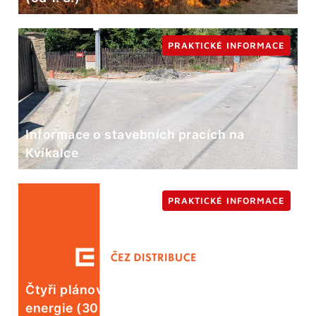
PRAKTICKÉ INFORMACE
Informace o stavebních pracích na
Kvíkalce
PRAKTICKÉ INFORMACE
Čtyři plánované odstávky elektrické
energie (30. 7.)