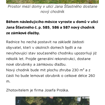
Prostor mezi domy v ulici Jana Šťastného dostane
nový chodník
Během následujícího měsíce vyroste u domů v ulici
Jana Šťastného č. p. 585, 586 a 587 nový chodník
ze zámkové dlažby.
Radnice ho nechá postavit na základě žádosti
obyvatel, kteří v okolních domech bydlí a na
nevyhovující stav současného chodníku upozorňují již
několik let. Projde generální rekonstrukcí, dostane
nové obrubníky a zámkovou dlažbu.
Nový chodník bude mít plochu zhruba 230 m² a z
části ho bude lemovat obrubník o celkové délce 260
m.
Zhotovitelem je firma Josefa Proška.