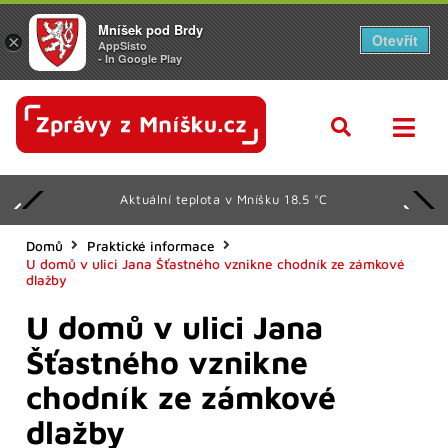
Mníšek pod Brdy
Otevřít
×
AppSisto
- In Google Play
Aktuální teplota v Mníšku 18.5 °C
Domů
Praktické informace
U domů v ulici Jana Šťastného vznikne chodník ze zámkové
dlažby
U domů v ulici Jana
Šťastného vznikne
chodník ze zámkové
dlažby