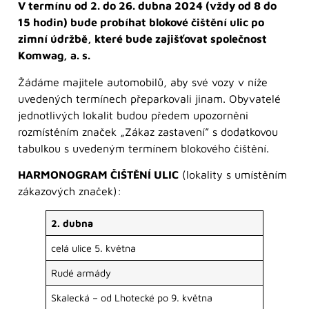
V termínu od 2. do 26. dubna 2024 (vždy od 8 do
15 hodin) bude probíhat blokové čištění ulic po
zimní údržbě, které bude zajišťovat společnost
Komwag, a. s.
Žádáme majitele automobilů, aby své vozy v níže
uvedených termínech přeparkovali jinam. Obyvatelé
jednotlivých lokalit budou předem upozorněni
rozmístěním značek „Zákaz zastavení” s dodatkovou
tabulkou s uvedeným termínem blokového čištění.
HARMONOGRAM ČIŠTĚNÍ ULIC
(lokality s umístěním
zákazových značek):
2. dubna
celá ulice 5. května
Rudé armády
Skalecká – od Lhotecké po 9. května