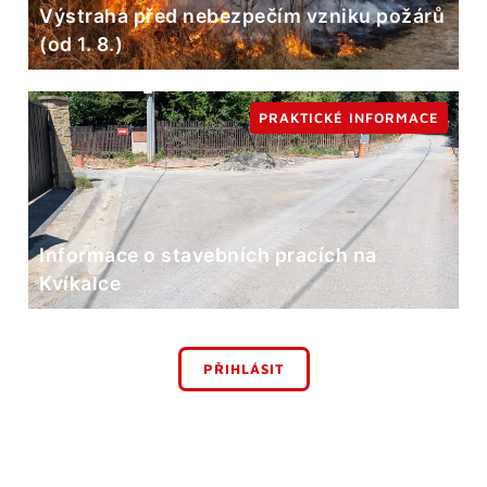
Výstraha před nebezpečím vzniku požárů
(od 1. 8.)
PRAKTICKÉ INFORMACE
Informace o stavebních pracích na
Kvíkalce
PŘIHLÁSIT