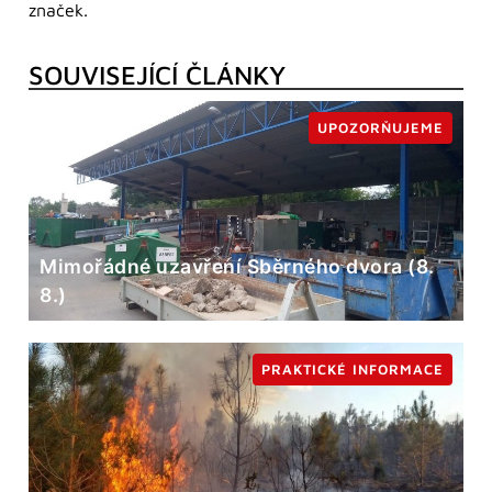
značek.
SOUVISEJÍCÍ ČLÁNKY
UPOZORŇUJEME
Mimořádné uzavření Sběrného dvora (8.
8.)
PRAKTICKÉ INFORMACE