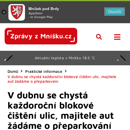
Mníšek pod Brdy
Otevřít
×
AppSisto
- In Google Play
Aktuální teplota v Mníšku 18.5 °C
Domů
Praktické informace
V dubnu se chystá každoroční blokové čištění ulic, majitele
aut žádáme o přeparkování
V dubnu se chystá
každoroční blokové
čištění ulic, majitele aut
žádáme o přeparkování