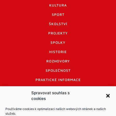
KULTURA
SPORT
ŠKOLSTVÍ
PROJEKTY
SPOLKY
HISTORIE
ROZHOVORY
SPOLEČNOST
PRAKTICKÉ INFORMACE
CENÍK INZERCE
Spravovat souhlas s
cookies
INFORMACE A KODEX DISKUTUJÍCÍCH
LOGO A LOGO MANUÁL
Používáme cookies k optimalizaci našich webových stránek a našich
služeb.