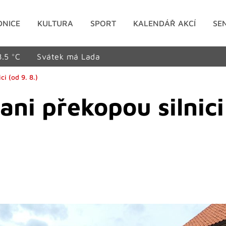
DNICE
KULTURA
SPORT
KALENDÁŘ AKCÍ
SE
8.5 °C
Svátek má Lada
i (od 9. 8.)
i překopou silnici 