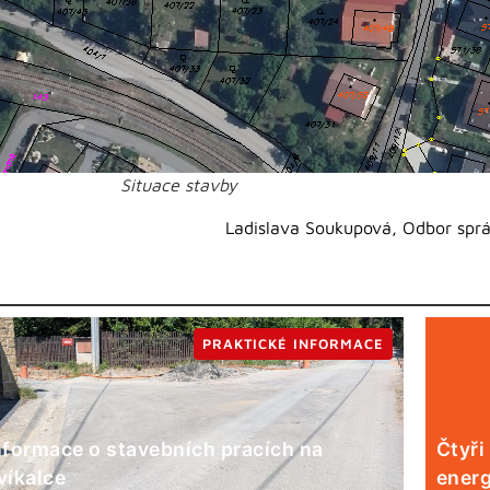
Situace stavby
Ladislava Soukupová, Odbor sprá
PRAKTICKÉ INFORMACE
nformace o stavebních pracích na
Čtyři
víkalce
energ