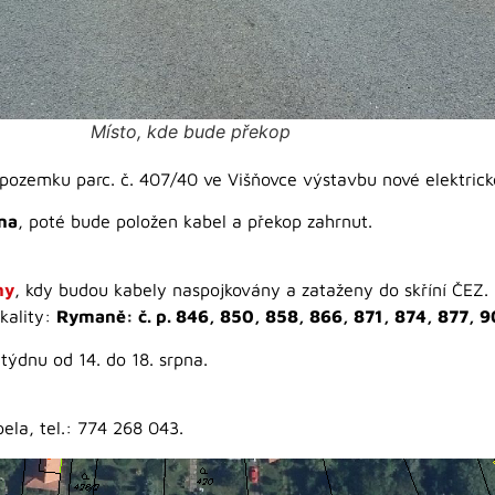
Místo, kde bude překop
a pozemku parc. č. 407/40 ve Višňovce výstavbu nové elektrick
pna
, poté bude položen kabel a překop zahrnut.
ny
, kdy budou kabely naspojkovány a zataženy do skříní ČEZ.
kality:
Rymaně: č. p. 846, 850, 858, 866, 871, 874, 877, 9
ýdnu od 14. do 18. srpna.
.
ela, tel.: 774 268 043.