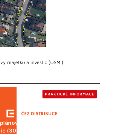
vy majetku a investic (OSMI)
PRAKTICKÉ INFORMACE
 plánované odstávky elektrické
ie (30. 7.)