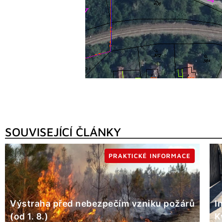
SOUVISEJÍCÍ ČLÁNKY
PRAKTICKÉ INFORMACE
Výstraha před nebezpečím vzniku požárů
I
(od 1. 8.)
K