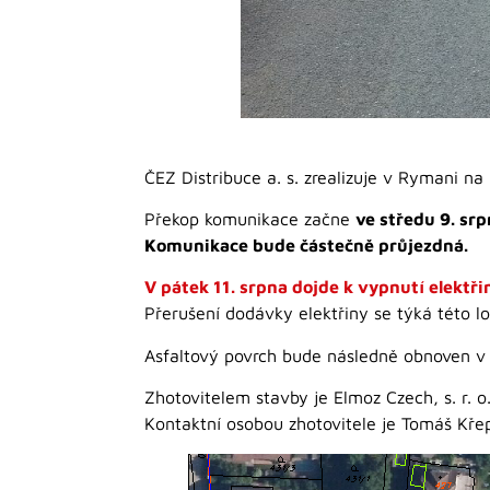
ČEZ Distribuce a. s. zrealizuje v Rymani n
Překop komunikace začne
ve středu 9. sr
Komunikace bude částečně průjezdná.
V pátek 11. srpna dojde k vypnutí elektři
Přerušení dodávky elektřiny se týká této lo
Asfaltový povrch bude následně obnoven v t
Zhotovitelem stavby je Elmoz Czech, s. r. o
Kontaktní osobou zhotovitele je Tomáš Křep