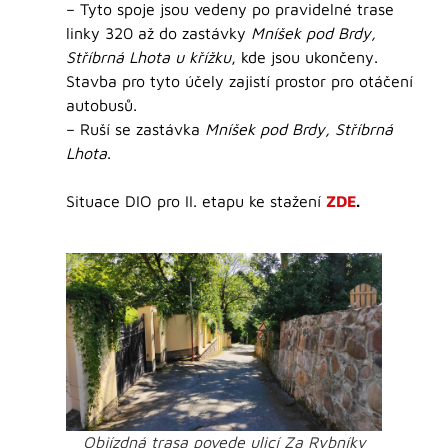
– Tyto spoje jsou vedeny po pravidelné trase
linky 320 až do zastávky
Mníšek pod Brdy,
Stříbrná Lhota u křížku
, kde jsou ukončeny.
Stavba pro tyto účely zajistí prostor pro otáčení
autobusů.
– Ruší se zastávka
Mníšek pod Brdy, Stříbrná
Lhota
.
Situace DIO pro II. etapu ke stažení
ZDE
.
Objízdná trasa povede ulicí Za Rybníky