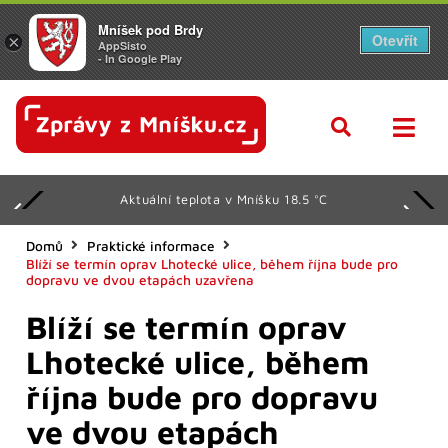
Mníšek pod Brdy
Otevřít
×
AppSisto
- In Google Play
Aktuální teplota v Mníšku 18.5 °C
Domů
Praktické informace
Blíží se termín oprav Lhotecké ulice, během října bude pro
dopravu ve dvou etapách uzavřena
Blíží se termín oprav
Lhotecké ulice, během
října bude pro dopravu
ve dvou etapách