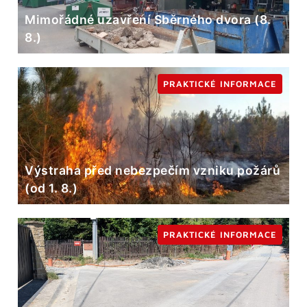
Mimořádné uzavření Sběrného dvora (8.
8.)
PRAKTICKÉ INFORMACE
Výstraha před nebezpečím vzniku požárů
(od 1. 8.)
PRAKTICKÉ INFORMACE