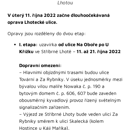
Lhotou
V úterý 11. října 2022 začne dlouhoočekávaná
oprava Lhotecké ulice.
Opravy jsou rozděleny do dvou etap:
I. etapa:
uzavírka
od ulice Na Oboře po U
Křížku
ve Stříbrné Lhotě –
11. až 21. října 2022
Dopravní omezení:
– Hlavními objízdnými trasami budou ulice
Tovární a Za Rybníky. V úseku jednosměrky mezi
bývalou vilou malíře Nowaka č. p. 190 a
bytovým domem č. p. 606, 607 bude zaveden
obousměrný kyvadlový provoz řízený světelným
signalizačním zařízením.
– Výjezd ze Stříbrné Lhoty bude veden ulicí Za
Rybníky směrem k ulici Skalecká (kolem
Hostince u Káji Maříka).