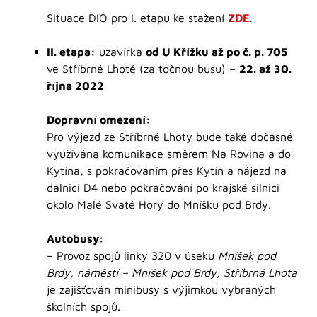
Situace DIO pro I. etapu ke stažení
ZDE
.
II. etapa:
uzavírka
od U Křížku až po č. p. 705
ve Stříbrné Lhotě (za točnou busu) –
22. až 30.
října 2022
Dopravní omezení:
Pro výjezd ze Stříbrné Lhoty bude také dočasně
využívána komunikace směrem Na Rovina a do
Kytína, s pokračováním přes Kytín a nájezd na
dálnici D4 nebo pokračování po krajské silnici
okolo Malé Svaté Hory do Mníšku pod Brdy.
Autobusy:
– Provoz spojů linky 320 v úseku
Mníšek pod
Brdy, náměstí – Mníšek pod Brdy, Stříbrná Lhota
je zajišťován minibusy s výjimkou vybraných
školních spojů.