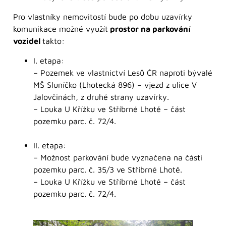
Pro vlastníky nemovitostí bude po dobu uzavírky
komunikace možné využít
prostor na parkování
vozidel
takto:
I. etapa:
– Pozemek ve vlastnictví Lesů ČR naproti bývalé
MŠ Sluníčko (Lhotecká 896) – vjezd z ulice V
Jalovčinách, z druhé strany uzavírky.
– Louka U Křížku ve Stříbrné Lhotě – část
pozemku parc. č. 72/4.
II. etapa:
– Možnost parkování bude vyznačena na části
pozemku parc. č. 35/3 ve Stříbrné Lhotě.
– Louka U Křížku ve Stříbrné Lhotě – část
pozemku parc. č. 72/4.