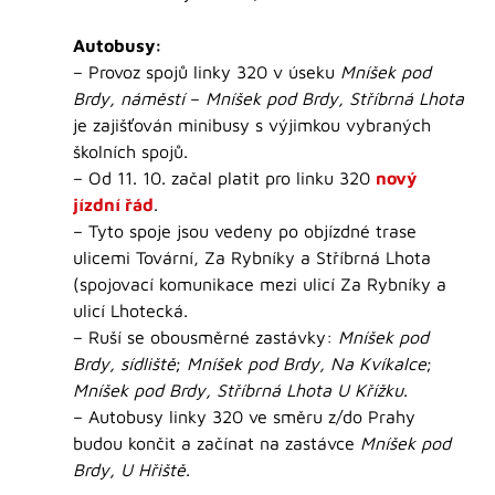
Autobusy:
– Provoz spojů linky 320 v úseku
Mníšek pod
Brdy, náměstí
–
Mníšek pod Brdy, Stříbrná Lhota
je zajišťován minibusy s výjimkou vybraných
školních spojů.
– Od 11. 10. začal platit pro linku 320
nový
jízdní řád
.
– Tyto spoje jsou vedeny po objízdné trase
ulicemi Tovární, Za Rybníky a Stříbrná Lhota
(spojovací komunikace mezi ulicí Za Rybníky a
ulicí Lhotecká.
– Ruší se obousměrné zastávky:
Mníšek pod
Brdy, sídliště
;
Mníšek pod Brdy, Na Kvíkalce
;
Mníšek pod Brdy, Stříbrná Lhota U Křížku
.
– Autobusy linky 320 ve směru z/do Prahy
budou končit a začínat na zastávce
Mníšek pod
Brdy, U Hřiště
.