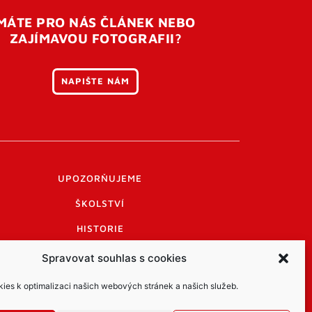
MÁTE PRO NÁS ČLÁNEK NEBO
ZAJÍMAVOU FOTOGRAFII?
NAPIŠTE NÁM
UPOZORŇUJEME
ŠKOLSTVÍ
HISTORIE
PRAKTICKÉ INFORMACE
Spravovat souhlas s cookies
LOGO A LOGO MANUÁL
es k optimalizaci našich webových stránek a našich služeb.