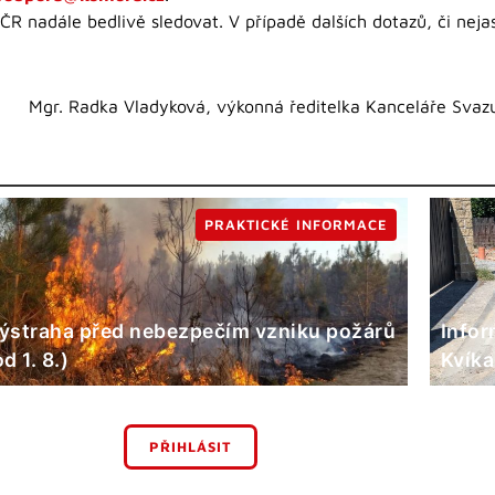
R nadále bedlivě sledovat. V případě dalších dotazů, či nejas
Mgr. Radka Vladyková, výkonná ředitelka Kanceláře Svazu
PRAKTICKÉ INFORMACE
ýstraha před nebezpečím vzniku požárů
Infor
od 1. 8.)
Kvíka
PŘIHLÁSIT