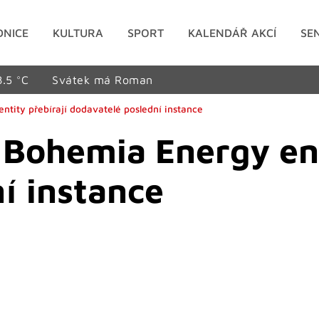
DNICE
KULTURA
SPORT
KALENDÁŘ AKCÍ
SE
8.5 °C
Svátek má Roman
tity přebírají dodavatelé poslední instance
Bohemia Energy ent
í instance