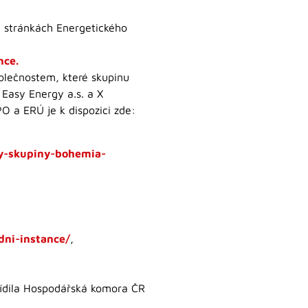
a stránkách Energetického
nce.
olečnostem, které skupinu
Easy Energy a.s. a X
MPO a ERÚ je k dispozici zde:
ky-skupiny-bohemia-
dni-instance/
,
zřídila Hospodářská komora ČR