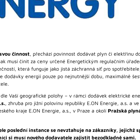
svou činnost
, přechází povinnost dodávat plyn či elektřinu
 tak musí činit za ceny určené Energetickým regulačním úřa
čností, která funguje jako jistá záchranná síť pro spotřebitele
uje dodávky energií pouze po nejnutnější dobu, maximálně š
ele.
 dle Vaší geografické polohy – v rámci dodávek elektrické ene
.s.
, zhruba pro jižní polovinu republiky E.ON Energie, a.s. a ve
kého kraje E.ON Energie, a.s., v Praze a okolí
Pražská plyná
e poslední instance se nevztahuje na zákazníky, jejichž s
íci si musí nového dodavatele zajistit bezodkladně sami.