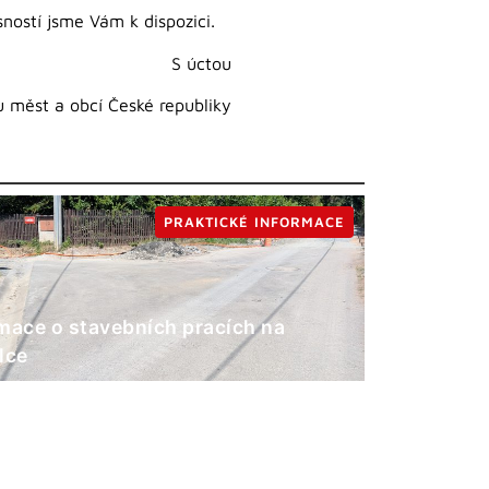
ností jsme Vám k dispozici.
S úctou
 měst a obcí České republiky
PRAKTICKÉ INFORMACE
mace o stavebních pracích na
lce