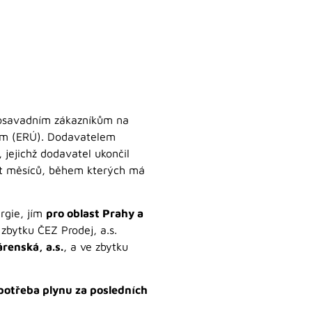
 dosavadním zákazníkům na
dem (ERÚ). Dodavatelem
, jejichž dodavatel ukončil
est měsíců, během kterých má
rgie, jím
pro oblast Prahy a
 zbytku ČEZ Prodej, a.s.
renská, a.s.
, a ve zbytku
potřeba plynu za posledních