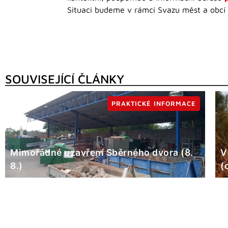
Situaci budeme v rámci Svazu měst a obcí Č
SOUVISEJÍCÍ ČLÁNKY
PRAKTICKÉ INFORMACE
Mimořádné uzavření Sběrného dvora (8.
V
8.)
(