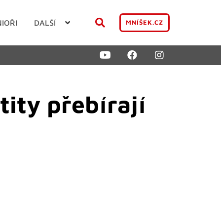
NIOŘI
DALŠÍ
MNÍŠEK.CZ
ity přebírají