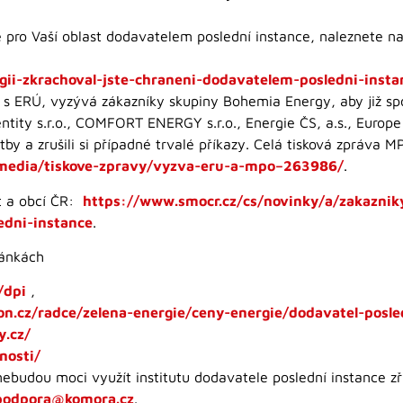
je pro Vaší oblast dodavatelem poslední instance, naleznete n
gii-zkrachoval-jste-chraneni-dodavatelem-posledni-insta
 s ERÚ, vyzývá zákazníky skupiny Bohemia Energy, aby již sp
ty s.r.o., COMFORT ENERGY s.r.o., Energie ČS, a.s., Europe 
atby a zrušili si případné trvalé příkazy. Celá tisková zpráva 
-media/tiskove-zpravy/vyzva-eru-a-mpo–263986/
.
t a obcí ČR:
https://www.smocr.cz/cs/novinky/a/zakazni
edni-instance
.
ránkách
/dpi
,
n.cz/radce/zelena-energie/ceny-energie/dodavatel-posle
y.cz/
nosti/
 nebudou moci využít institutu dodavatele poslední instance 
podpora@komora.cz
.