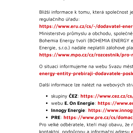
Bližší informace k tomu, která společnost 
regulačního úřadu:
https://www.eru.cz/cs/-/dodavatel-ener
Ministerstvo průmyslu a obchodu, společně
Bohemia Energy tvoří (BOHEMIA ENERGY enti
Energie, s.r.o.) nadále neplatili zálohové pl
https://www.mpo.cz/cz/rozcestnik/pro
O situaci informujeme na webu Svazu měs
energy-entity-prebiraji-dodavatele-posl
Další informace lze nalézt na webových st
skupiny
ČEZ
:
https://www.cez.cz/cs
webu
E. On Energie
:
https://www.eo
Innogy Energie
:
https://www.innog
PRE
:
https://www.pre.cz/cs/domac
Pro velké odběratele, kteří mají obavu, že
kontaktní, podpůrnou a informační adresu