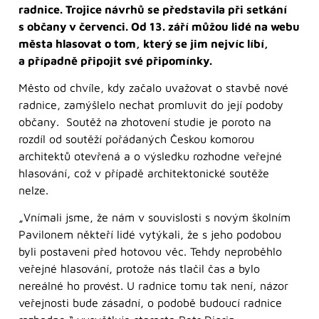
radnice. Trojice návrhů se představila při setkání
s občany v červenci. Od 13. září můžou lidé na webu
města hlasovat o tom, který se jim nejvíc líbí,
a případně připojit své připomínky.
Město od chvíle, kdy začalo uvažovat o stavbě nové
radnice, zamýšlelo nechat promluvit do její podoby
občany. Soutěž na zhotovení studie je poroto na
rozdíl od soutěží pořádaných Českou komorou
architektů otevřená a o výsledku rozhodne veřejné
hlasování, což v případě architektonické soutěže
nelze.
„Vnímali jsme, že nám v souvislosti s novým školním
Pavilonem někteří lidé vytýkali, že s jeho podobou
byli postaveni před hotovou věc. Tehdy neproběhlo
veřejné hlasování, protože nás tlačil čas a bylo
nereálné ho provést. U radnice tomu tak není, názor
veřejnosti bude zásadní, o podobě budoucí radnice