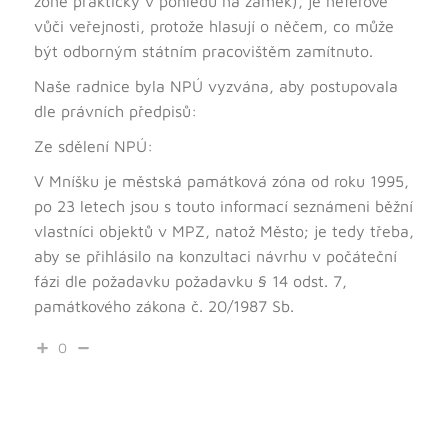
zóně prakticky v pohledu na zámek), je neférové
vůči veřejnosti, protože hlasují o něčem, co může
být odborným státním pracovištěm zamítnuto.
Naše radnice byla NPÚ vyzvána, aby postupovala
dle právních předpisů:
Ze sdělení NPÚ:
V Mníšku je městská památková zóna od roku 1995,
po 23 letech jsou s touto informací seznámeni běžní
vlastníci objektů v MPZ, natož Město; je tedy třeba,
aby se přihlásilo na konzultaci návrhu v počáteční
fázi dle požadavku požadavku § 14 odst. 7,
památkového zákona č. 20/1987 Sb.
0