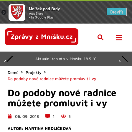
Mníšek pod Brdy
Otevřít
×
AppSisto
- In Google Play
Aktuální teplota v Mníšku 18.5 °C
Domů
Projekty
Do podoby nové radnice můžete promluvit i vy
Do podoby nové radnice
můžete promluvit i vy
06. 09. 2018
1
5
AUTOR:
MARTINA HRDLIČKOVÁ