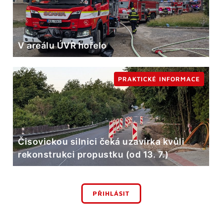
V areálu ÚVR hořelo
PRAKTICKÉ INFORMACE
Čisovickou silnici čeká uzavírka kvůli
rekonstrukci propustku (od 13. 7.)
PŘIHLÁSIT