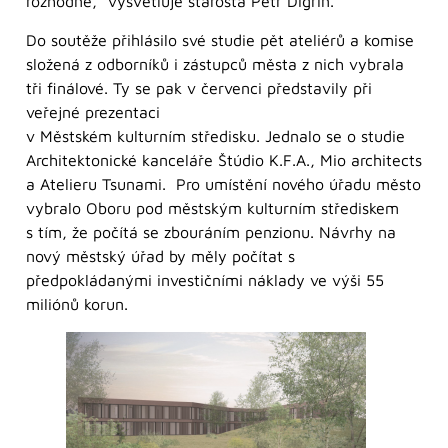
rozhodne,“ vysvětluje starosta Petr Digrin.
Do soutěže přihlásilo své studie pět ateliérů a komise
složená z odborníků i zástupců města z nich vybrala
tři finálové. Ty se pak v červenci představily při
veřejné prezentaci
v Městském kulturním středisku. Jednalo se o studie
Architektonické kanceláře Štúdio K.F.A., Mio architects
a Atelieru Tsunami. Pro umístění nového úřadu město
vybralo Oboru pod městským kulturním střediskem
s tím, že počítá se zbouráním penzionu. Návrhy na
nový městský úřad by měly počítat s
předpokládanými investičními náklady ve výši 55
miliónů korun.