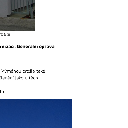
outil
rnizací. Generální oprava
n. Výměnou prošla také
lenění jako u těch
tu.