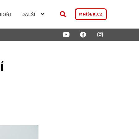
NIOŘI
DALŠÍ
MNÍŠEK.CZ
í