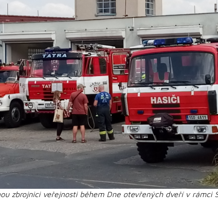
u zbrojnici veřejnosti během Dne otevřených dveří v rámci Sk