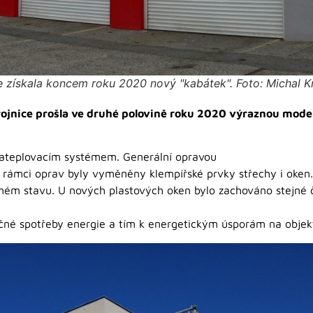
e získala koncem roku 2020 nový "kabátek". Foto: Michal Kr
rojnice prošla ve druhé polovině roku 2020 výraznou mode
zateplovacím systémem. Generální opravou
 V rámci oprav byly vyměněny klempířské prvky střechy i oke
atném stavu. U nových plastových oken bylo zachováno stejné č
ečné spotřeby energie a tím k energetickým úsporám na objek