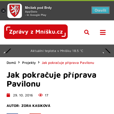
Mníšek pod Brdy
Otevřít
×
AppSisto
- In Google Play
Aktuální teplota v Mníšku 18.5 °C
Domů
Projekty
Jak pokračuje příprava Pavilonu
Jak pokračuje příprava
Pavilonu
29. 10. 2016
17
AUTOR:
ZORA KASIKOVÁ