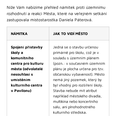
Níže Vám nabízíme přehled námitek proti územnímu
rozhodnutí a reakci Města, které na veřejném setkání
zastupovala místostarostka Daniela Páterová.
NÁMITKA
JAK TO VIDÍ MĚSTO
Spojení přístavby
Jedná se o stavbu určenou
školy a
primárně pro školu, což je v
komunitního
souladu s územním plánem
centra pro kulturu
(pozn.: v současném územním
města (odvolatelé
plánu je plocha určena pro tzv.
nesouhlasí s
občanskou vybavenost). Město
umístěním
nemá jiný pozemek, který by
kulturního centra
byl vhodný pro rozšíření školy.
v Pavilonu)
Stavba nebude mít atribut
například městského divadla,
multikina nebo koncertního
sálu, ani plnohodnotného
kulturního střediska.