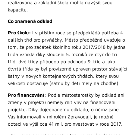
realizována a základní škola mohla navýšit svou
kapacitu.
Co znamená odklad
Pro školu:
I v příštím roce se předpokládá potřeba 4
dalších tříd pro prvňáčky. Město předběžně uvažuje o
tom, že pro začátek školního roku 2017/2018 by jedna
třída vznikla díky sloučení 5. ročníků ze čtyř do tří
tříd, dvě třídy přibudou po odchodu 9. tříd a jako
čtvrtá třída by byl provizorně upraven prostor stávající
šatny v nových kontejnerových třídách, který svou
velikostí dostačuje (šatnu by děti měly na chodbě).
Pro financování:
Podle místostarostky by odklad ani
změny v projektu neměly mít vliv na financování
projektu. Díky dojednanému odkladu, o němž jsme
Vás informovali v minulém Zpravodaji, je možné
dotaci ve výši cca 41 mil. proinvestovat v roce 2017.