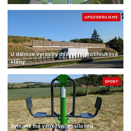
UPOZORŇUJEME
U dálnice vyrostly dvě nové protihlukové
stěny
SPORT
Rymaně má venkovní posilovnu