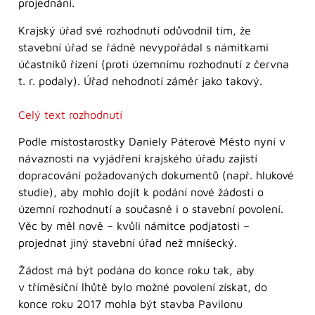
projednání.
Krajský úřad své rozhodnutí odůvodnil tím, že
stavební úřad se řádně nevypořádal s námitkami
účastníků řízení (proti územnímu rozhodnutí z června
t. r. podaly). Úřad nehodnotí záměr jako takový.
Celý text rozhodnutí
Podle místostarostky Daniely Páterové Město nyní v
návaznosti na vyjádření krajského úřadu zajistí
dopracování požadovaných dokumentů (např. hlukové
studie), aby mohlo dojít k podání nové žádosti o
územní rozhodnutí a současně i o stavební povolení.
Věc by měl nově – kvůli námitce podjatosti –
projednat jiný stavební úřad než mníšecký.
Žádost má být podána do konce roku tak, aby
v tříměsíční lhůtě bylo možné povolení získat, do
konce roku 2017 mohla být stavba Pavilonu