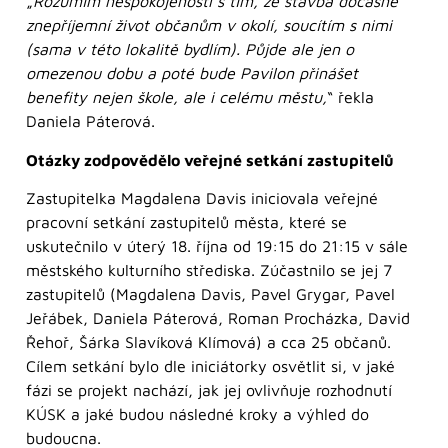
„
Rozumím nespokojenosti s tím, že stavba dočasně
znepříjemní život občanům v okolí, soucítím s nimi
(sama v této lokalitě bydlím). Půjde ale jen o
omezenou dobu a poté bude Pavilon přinášet
benefity nejen škole, ale i celému městu,
“ řekla
Daniela Páterová.
Otázky zodpovědělo veřejné setkání zastupitelů
Zastupitelka Magdalena Davis iniciovala veřejné
pracovní setkání zastupitelů města, které se
uskutečnilo v úterý 18. října od 19:15 do 21:15 v sále
městského kulturního střediska. Zúčastnilo se jej 7
zastupitelů (Magdalena Davis, Pavel Grygar, Pavel
Jeřábek, Daniela Páterová, Roman Procházka, David
Řehoř, Šárka Slavíková Klímová) a cca 25 občanů.
Cílem setkání bylo dle iniciátorky osvětlit si, v jaké
fázi se projekt nachází, jak jej ovlivňuje rozhodnutí
KÚSK a jaké budou následné kroky a výhled do
budoucna.