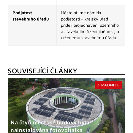
Podjatost
Město přijme námitku
stavebního úřadu
podjatosti – krajský úřad
přidělí projednávání územního
a stavebního řízení jinému, jím
určenému stavebnímu úřadu.
SOUVISEJÍCÍ ČLÁNKY
Z RADNICE
Na čtyři městské budovy byla
nainstalována fotovoltaika