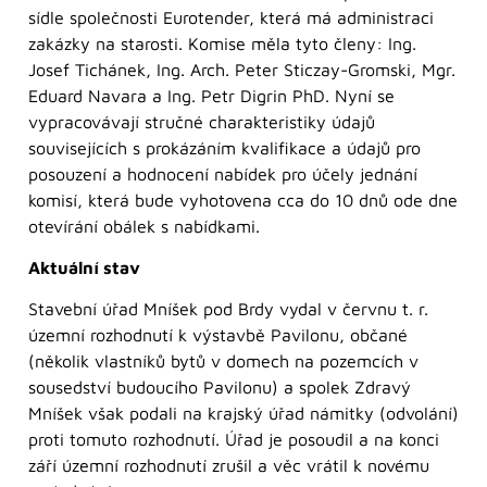
sídle společnosti Eurotender, která má administraci
zakázky na starosti. Komise měla tyto členy: Ing.
Josef Tichánek, Ing. Arch. Peter Sticzay-Gromski, Mgr.
Eduard Navara a Ing. Petr Digrin PhD. Nyní se
vypracovávají stručné charakteristiky údajů
souvisejících s prokázáním kvalifikace a údajů pro
posouzení a hodnocení nabídek pro účely jednání
komisí, která bude vyhotovena cca do 10 dnů ode dne
otevírání obálek s nabídkami.
Aktuální stav
Stavební úřad Mníšek pod Brdy vydal v červnu t. r.
územní rozhodnutí k výstavbě Pavilonu, občané
(několik vlastníků bytů v domech na pozemcích v
sousedství budoucího Pavilonu) a spolek Zdravý
Mníšek však podali na krajský úřad námitky (odvolání)
proti tomuto rozhodnutí. Úřad je posoudil a na konci
září územní rozhodnutí zrušil a věc vrátil k novému