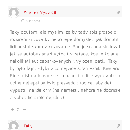
Zdeněk Vyskočil
9 let před
Taky doufam, ale myslim, ze by tady spis prospelo
rozsireni krizovatky nebo lepe domyslet, jak donutit
lidi nestat skoro v krizovatce. Pac je sranda sledovat,
jak se autobus snazi vytocit v zatace, kde je kolana
nekolikati aut zaparkovanych k vylozeni deti… Taky
by bylo fajn, kdyby z co nejvice stran vznikl Kiss and
Ride mista a hlavne se to naucili rodice vyuzivat:) a
uplne nejlepsi by bylo presvedcit rodice, aby deti
vypustili nekde driv (na namesti, nahore na dobriske
a vubec ke skole nejzdili:)
0
Tally