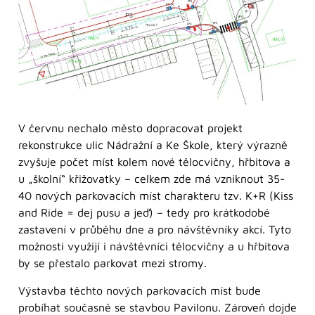
V červnu nechalo město dopracovat projekt
rekonstrukce ulic Nádražní a Ke Škole, který výrazně
zvyšuje počet míst kolem nové tělocvičny, hřbitova a
u „školní“ křižovatky – celkem zde má vzniknout 35-
40 nových parkovacích míst charakteru tzv. K+R (Kiss
and Ride = dej pusu a jeď) – tedy pro krátkodobé
zastavení v průběhu dne a pro návštěvníky akcí. Tyto
možnosti využijí i návštěvníci tělocvičny a u hřbitova
by se přestalo parkovat mezi stromy.
Výstavba těchto nových parkovacích míst bude
probíhat současně se stavbou Pavilonu. Zároveň dojde