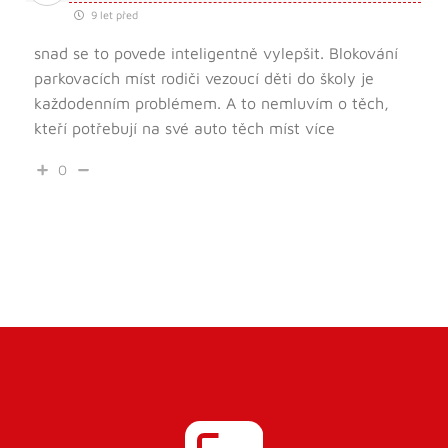
9 let před
snad se to povede inteligentně vylepšit. Blokování
parkovacích míst rodiči vezoucí děti do školy je
každodenním problémem. A to nemluvím o těch,
kteří potřebují na své auto těch míst více
0