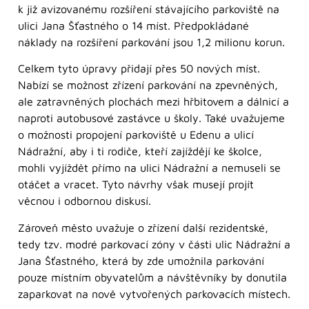
k již avizovanému rozšíření stávajícího parkoviště na
ulici Jana Šťastného o 14 míst. Předpokládané
náklady na rozšíření parkování jsou 1,2 milionu korun.
Celkem tyto úpravy přidají přes 50 nových míst.
Nabízí se možnost zřízení parkování na zpevněných,
ale zatravněných plochách mezi hřbitovem a dálnicí a
naproti autobusové zastávce u školy. Také uvažujeme
o možnosti propojení parkoviště u Edenu a ulicí
Nádražní, aby i ti rodiče, kteří zajíždějí ke školce,
mohli vyjíždět přímo na ulici Nádražní a nemuseli se
otáčet a vracet. Tyto návrhy však musejí projít
věcnou i odbornou diskusí.
Zároveň město uvažuje o zřízení další rezidentské,
tedy tzv. modré parkovací zóny v části ulic Nádražní a
Jana Šťastného, která by zde umožnila parkování
pouze místním obyvatelům a návštěvníky by donutila
zaparkovat na nově vytvořených parkovacích místech.