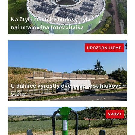
Na čtyři městské budovy byla
nainstalována fotovoltaika
UPOZORŇUJEME
U dálnice vyrostly dvě nové protihlukové
stěny
SPORT