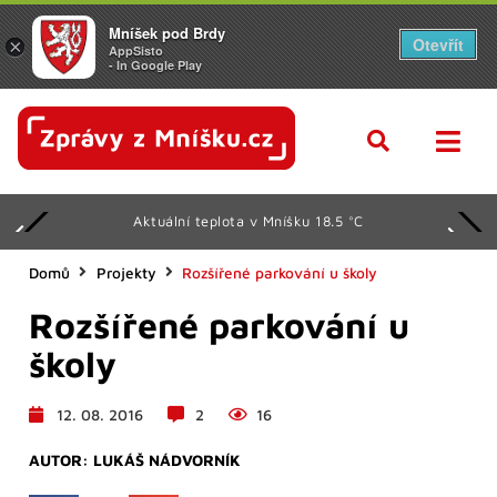
Mníšek pod Brdy
Otevřít
×
AppSisto
- In Google Play
Aktuální teplota v Mníšku 18.5 °C
Domů
Projekty
Rozšířené parkování u školy
Rozšířené parkování u
školy
12. 08. 2016
2
16
AUTOR:
LUKÁŠ NÁDVORNÍK