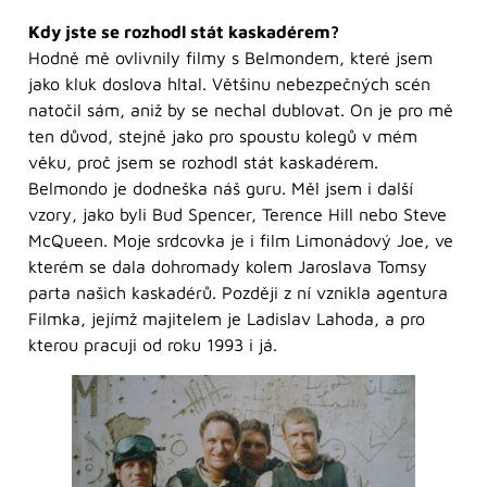
Kdy jste se rozhodl stát kaskadérem?
Hodně mě ovlivnily filmy s Belmondem, které jsem
jako kluk doslova hltal. Většinu nebezpečných scén
natočil sám, aniž by se nechal dublovat. On je pro mě
ten důvod, stejně jako pro spoustu kolegů v mém
věku, proč jsem se rozhodl stát kaskadérem.
Belmondo je dodneška náš guru. Měl jsem i další
vzory, jako byli Bud Spencer, Terence Hill nebo Steve
McQueen. Moje srdcovka je i film Limonádový Joe, ve
kterém se dala dohromady kolem Jaroslava Tomsy
parta našich kaskadérů. Později z ní vznikla agentura
Filmka, jejímž majitelem je Ladislav Lahoda, a pro
kterou pracuji od roku 1993 i já.