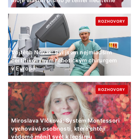
moje vlastní písmo je téměř nečitelné
ROZHOVORY
Vojtěch Novák: Byl jsem nejmladším
certifikovaným robotickým chirurgem
v Evropě
ROZHOVORY
Miroslava Vlčková: Systém Montessori
vychovává osobnosti, které chtějí
vědomě měnit svět k lepšímu