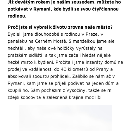
Již devátým rokem je naším sousedem, můžete ho
potkávat v Rymani, kde bydlí se svou čtyřčlennou
rodinou.
Proč jste si vybral k životu zrovna naše město?
Bydleli jsme dlouhodobě s rodinou v Praze, v
paneláku na Černém Mostě. S manželkou jsme ale
nechtěli, aby naše dvě holčičky vyrůstaly na
pražském sídlišti, a tak jsme začali hledat nějaké
hezké místo k bydlení. Pročítali jsme inzeráty domů na
prodej ve vzdálenosti do 40 kilometrů od Prahy a
absolvovali spoustu prohlídek. Zalíbilo se nám až v
Rymani, kam jsme se přijeli podívat na jeden dům a
koupili ho. Sám pocházím z Vysočiny, takže se mi
zdejší kopcovitá a zalesněná krajina moc líbí.