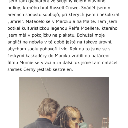
jsem tam gladiátora ze skupiny kolem hlavního
hrdiny, kterého hrál Russell Crowe. Sváděl jsem v
arenách spoustu soubojů, při kterých jsem i několikrát
„umřel“. Natáčelo se v Maroku a na Maltě. Tam jsem
potkal kulturistickou legendu Ralfa Moellera, kterého
jsem měl v pokojíčku na plakátu. Bohužel moje
angličtina nebyla v té době ještě na takové úrovni,
abychom spolu pohovořili víc. Rok na to jsme se s
českými kaskadéry do Maroka vrátili na natáčení
filmu Mumie se vrací a za další rok jsme tam natáčeli
snímek Černý jestřáb sestřelen.