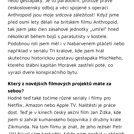
nebo gestapáky. Je to paradoxní, protože právě
československý odboj a věci spojené s operací
Anthropoid jsou moje srdcová záležitost! Když jsme
před osmi lety dělali na britském filmu Anthropoid,
tak jsem jako člen zásahové jednotky „umřel“ hned
několikrát během bojů s parašutisty v kostele.
Podobnou roli jsem měl i v Nabarveném ptáčeti nebo
například v seriálu Tři králové, kde jsem hrál
skutečnou historickou postavu gestapáka Mischkeho,
kterého štábní kapitán Morávek zastřelí poté, co
vyrazí dveře konspiračního bytu.
Který z novějších filmových projektů máte za
sebou?
Hodně teď také točíme různé seriály i filmy pro
Netflix, Amazon nebo Apple TV. Naštěstí je práce
dost. Teď je v kinech český akční film Jan Žižka, kde
jsem si zahrál kumánského bojovníka z družiny krále
Zikmunda. Na tom filmu je znát, že jeho režisér Petr
Jákl býval sám kaskadér, takže nám nechal v akčních