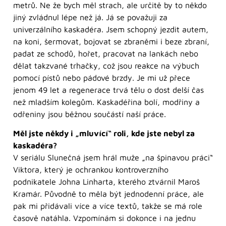
metrů. Ne že bych měl strach, ale určitě by to někdo
jiný zvládnul lépe než já. Já se považuji za
univerzálního kaskadéra. Jsem schopný jezdit autem,
na koni, šermovat, bojovat se zbraněmi i beze zbraní,
padat ze schodů, hořet, pracovat na lankách nebo
dělat takzvané trhačky, což jsou reakce na výbuch
pomocí pístů nebo pádové brzdy. Je mi už přece
jenom 49 let a regenerace trvá tělu o dost delší čas
než mladším kolegům. Kaskadéřina bolí, modřiny a
odřeniny jsou běžnou součástí naší práce.
Měl jste někdy i „mluvící“ roli, kde jste nebyl za
kaskadéra?
V seriálu Slunečná jsem hrál muže „na špinavou práci“
Viktora, který je ochrankou kontroverzního
podnikatele Johna Linharta, kterého ztvárnil Maroš
Kramár. Původně to měla být jednodenní práce, ale
pak mi přidávali více a více textů, takže se má role
časově natáhla. Vzpomínám si dokonce i na jednu