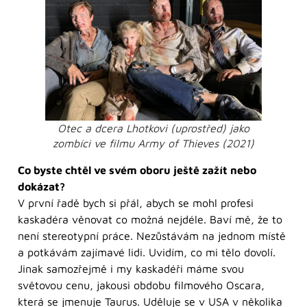
Otec a dcera Lhotkovi (uprostřed) jako
zombíci ve filmu Army of Thieves (2021)
Co byste chtěl ve svém oboru ještě zažít nebo
dokázat?
V první řadě bych si přál, abych se mohl profesi
kaskadéra věnovat co možná nejdéle. Baví mě, že to
není stereotypní práce. Nezůstávám na jednom místě
a potkávám zajímavé lidi. Uvidím, co mi tělo dovolí.
Jinak samozřejmě i my kaskadéři máme svou
světovou cenu, jakousi obdobu filmového Oscara,
která se jmenuje Taurus. Uděluje se v USA v několika