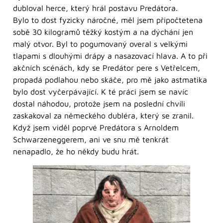
dubloval herce, který hrál postavu Predátora.
Bylo to dost fyzicky náročné, měl jsem připočtetena
sobě 30 kilogramů těžký kostým a na dýchání jen
malý otvor. Byl to pogumovaný overal s velkými
tlapami s dlouhými drápy a nasazovací hlava. A to při
akčních scénách, kdy se Predátor pere s Vetřelcem,
propadá podlahou nebo skáče, pro mě jako astmatika
bylo dost vyčerpávající. K té práci jsem se navíc
dostal náhodou, protože jsem na poslední chvíli
zaskakoval za německého dubléra, který se zranil.
Když jsem viděl poprvé Predátora s Arnoldem
Schwarzeneggerem, ani ve snu mě tenkrát
nenapadlo, že ho někdy budu hrát.