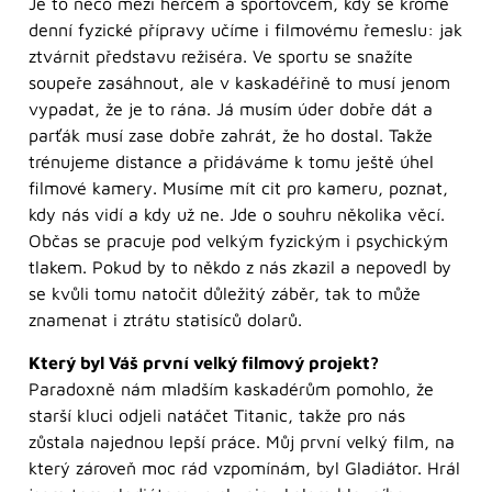
Je to něco mezi hercem a sportovcem, kdy se kromě
denní fyzické přípravy učíme i filmovému řemeslu: jak
ztvárnit představu režiséra. Ve sportu se snažíte
soupeře zasáhnout, ale v kaskadéřině to musí jenom
vypadat, že je to rána. Já musím úder dobře dát a
parťák musí zase dobře zahrát, že ho dostal. Takže
trénujeme distance a přidáváme k tomu ještě úhel
filmové kamery. Musíme mít cit pro kameru, poznat,
kdy nás vidí a kdy už ne. Jde o souhru několika věcí.
Občas se pracuje pod velkým fyzickým i psychickým
tlakem. Pokud by to někdo z nás zkazil a nepovedl by
se kvůli tomu natočit důležitý záběr, tak to může
znamenat i ztrátu statisíců dolarů.
Který byl Váš první velký filmový projekt?
Paradoxně nám mladším kaskadérům pomohlo, že
starší kluci odjeli natáčet Titanic, takže pro nás
zůstala najednou lepší práce. Můj první velký film, na
který zároveň moc rád vzpomínám, byl Gladiátor. Hrál