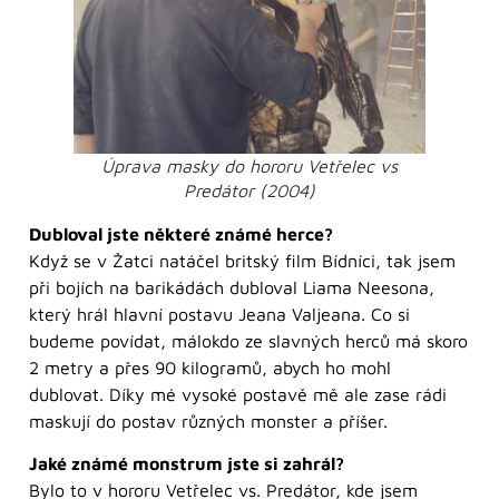
Úprava masky do hororu Vetřelec vs
Predátor (2004)
Dubloval jste některé známé herce?
Když se v Žatci natáčel britský film Bídníci, tak jsem
při bojích na barikádách dubloval Liama Neesona,
který hrál hlavní postavu Jeana Valjeana. Co si
budeme povídat, málokdo ze slavných herců má skoro
2 metry a přes 90 kilogramů, abych ho mohl
dublovat. Díky mé vysoké postavě mě ale zase rádi
maskují do postav různých monster a příšer.
Jaké známé monstrum jste si zahrál?
Bylo to v hororu Vetřelec vs. Predátor, kde jsem