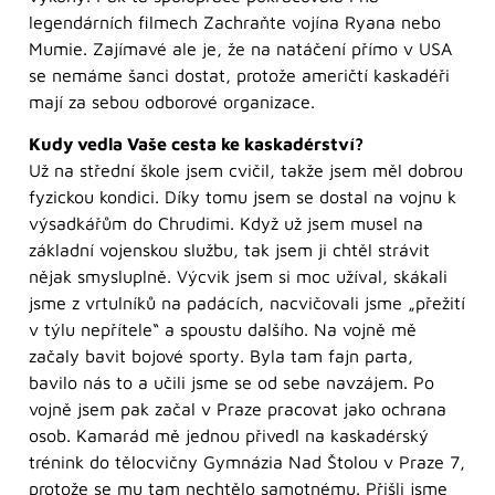
legendárních filmech Zachraňte vojína Ryana nebo
Mumie. Zajímavé ale je, že na natáčení přímo v USA
se nemáme šanci dostat, protože američtí kaskadéři
mají za sebou odborové organizace.
Kudy vedla Vaše cesta ke kaskadérství?
Už na střední škole jsem cvičil, takže jsem měl dobrou
fyzickou kondici. Díky tomu jsem se dostal na vojnu k
výsadkářům do Chrudimi. Když už jsem musel na
základní vojenskou službu, tak jsem ji chtěl strávit
nějak smysluplně. Výcvik jsem si moc užíval, skákali
jsme z vrtulníků na padácích, nacvičovali jsme „přežití
v týlu nepřítele“ a spoustu dalšího. Na vojně mě
začaly bavit bojové sporty. Byla tam fajn parta,
bavilo nás to a učili jsme se od sebe navzájem. Po
vojně jsem pak začal v Praze pracovat jako ochrana
osob. Kamarád mě jednou přivedl na kaskadérský
trénink do tělocvičny Gymnázia Nad Štolou v Praze 7,
protože se mu tam nechtělo samotnému. Přišli jsme