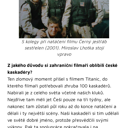
S kolegy při natáčení filmu Černý jestřáb
sestřelen (2001). Miroslav Lhotka stojí
vpravo
Z jakého důvodu si zahraniční filmaři oblíbili české
kaskadéry?
Ten zlomový moment přišel s filmem Titanic, do
kterého filmaři potřebovali zhruba 100 kaskadérů.
Nabírali je z celého světa včetně našich kluků.
Nejdříve tam měli jet Češi pouze na tři týdny, ale
nakonec tam zůstali půl roku až do konce natáčení a
dělali i ty největší scény. Naši kaskadéři si tím udělali
ve světě dobré jméno, protože přesvědčili svými
výkony. Pak ta spolupráce pokračovala i na