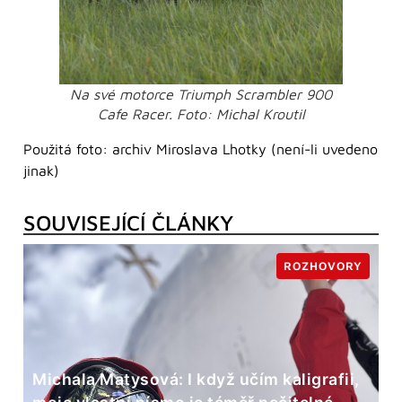
Na své motorce Triumph Scrambler 900
Cafe Racer. Foto: Michal Kroutil
Použitá foto: archiv Miroslava Lhotky (není-li uvedeno
jinak)
SOUVISEJÍCÍ ČLÁNKY
ROZHOVORY
Michala Matysová: I když učím kaligrafii,