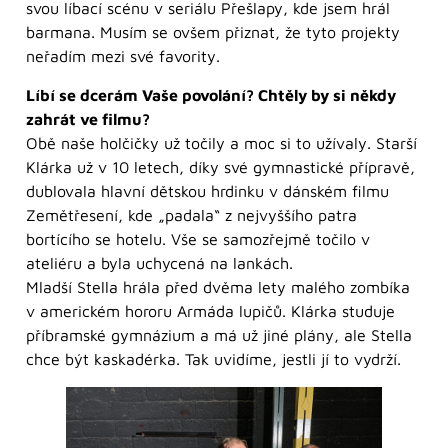
svou líbací scénu v seriálu Přešlapy, kde jsem hrál
barmana. Musím se ovšem přiznat, že tyto projekty
neřadím mezi své favority.
Líbí se dcerám Vaše povolání? Chtěly by si někdy
zahrát ve filmu?
Obě naše holčičky už točily a moc si to užívaly. Starší
Klárka už v 10 letech, díky své gymnastické přípravě,
dublovala hlavní dětskou hrdinku v dánském filmu
Zemětřesení, kde „padala“ z nejvyššího patra
bortícího se hotelu. Vše se samozřejmě točilo v
ateliéru a byla uchycená na lankách.
Mladší Stella hrála před dvěma lety malého zombíka
v americkém hororu Armáda lupičů. Klárka studuje
příbramské gymnázium a má už jiné plány, ale Stella
chce být kaskadérka. Tak uvidíme, jestli jí to vydrží.