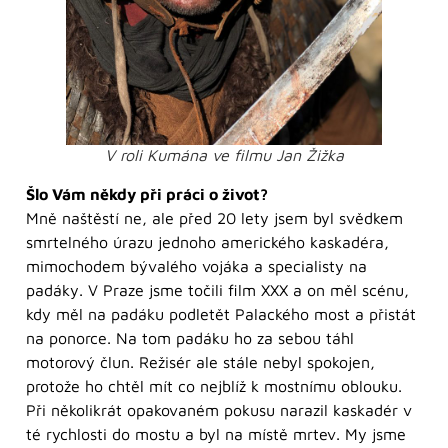
V roli Kumána ve filmu Jan Žižka
Šlo Vám někdy při práci o život?
Mně naštěstí ne, ale před 20 lety jsem byl svědkem
smrtelného úrazu jednoho amerického kaskadéra,
mimochodem bývalého vojáka a specialisty na
padáky. V Praze jsme točili film XXX a on měl scénu,
kdy měl na padáku podletět Palackého most a přistát
na ponorce. Na tom padáku ho za sebou táhl
motorový člun. Režisér ale stále nebyl spokojen,
protože ho chtěl mít co nejblíž k mostnímu oblouku.
Při několikrát opakovaném pokusu narazil kaskadér v
té rychlosti do mostu a byl na místě mrtev. My jsme