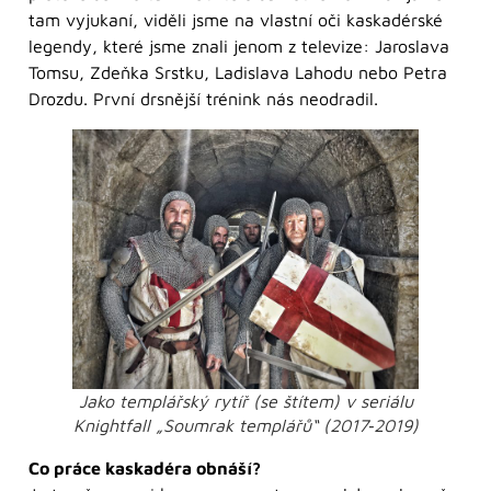
tam vyjukaní, viděli jsme na vlastní oči kaskadérské
legendy, které jsme znali jenom z televize: Jaroslava
Tomsu, Zdeňka Srstku, Ladislava Lahodu nebo Petra
Drozdu. První drsnější trénink nás neodradil.
Jako templářský rytíř (se štítem) v seriálu
Knightfall „Soumrak templářů“ (2017‑2019)
Co práce kaskadéra obnáší?