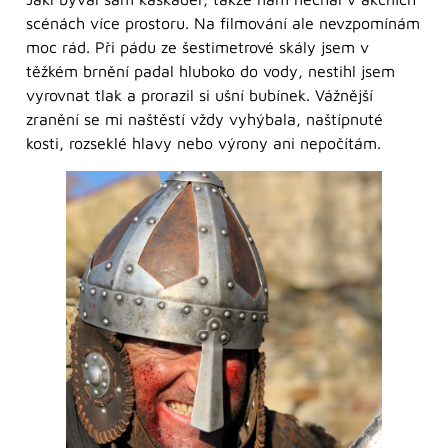
scénách více prostoru. Na filmování ale nevzpomínám
moc rád. Při pádu ze šestimetrové skály jsem v
těžkém brnění padal hluboko do vody, nestihl jsem
vyrovnat tlak a prorazil si ušní bubínek. Vážnější
zranění se mi naštěstí vždy vyhýbala, naštípnuté
kosti, rozseklé hlavy nebo výrony ani nepočítám.