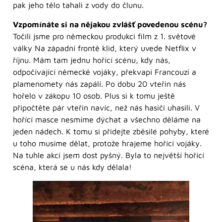
pak jeho tělo tahali z vody do člunu.
Vzpomínáte si na nějakou zvlášť povedenou scénu?
Točili jsme pro německou produkci film z 1. světové
války Na západní frontě klid, který uvede Netflix v
říjnu. Mám tam jednu hořící scénu, kdy nás,
odpočívající německé vojáky, překvapí Francouzi a
plamenomety nás zapálí. Po dobu 20 vteřin nás
hořelo v zákopu 10 osob. Plus si k tomu ještě
připočtěte pár vteřin navíc, než nás hasiči uhasili. V
hořící masce nesmíme dýchat a všechno děláme na
jeden nádech. K tomu si přidejte zběsilé pohyby, které
u toho musíme dělat, protože hrajeme hořící vojáky.
Na tuhle akci jsem dost pyšný. Byla to největší hořící
scéna, která se u nás kdy dělala!