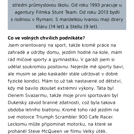
střední průmyslovou školu. Od roku 1993 pracuje u
agentury Filmka Stunt Team. Od roku 2013 bydlí
s rodinou v Rymani. S manželkou Ivanou mají dcery
Kláru (14 let) a Stellu (9 let).
Co ve volných chvílích podnikáte?
Jsem orientovaný na sport, takže kromě práce na
zahradě a údržby domu, jezdím hodně na kole, mám
rád míčové sporty a gymnastiku. V garáži jsem si
udělal soukromou posilovnu. Nejenže mě sporty baví,
ale musím se jako kaskadér stále udržovat v dobré
fyzické kondici. Mám to už tak nastavené od dětství,
kdy mě bavilo zkoušet extrémní výkony. Táta byl
členem Svazarmu, takže moje první sportování byl
Dukelský závod branné zdatnosti, což byla taková
obdoba letního biatlonu. Kromě toho rád jezdím na
své motorce Triumph Scrambler 900 Cafe Racer.
Leckomu může připomínat motorku, na které se
proháněl Steve McQueen ve filmu Velký útěk.