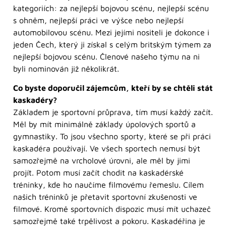
kategoriích: za nejlepší bojovou scénu, nejlepší scénu
s ohněm, nejlepší práci ve výšce nebo nejlepší
automobilovou scénu. Mezi jejími nositeli je dokonce i
jeden Čech, který ji získal s celým britským týmem za
nejlepší bojovou scénu. Členové našeho týmu na ni
byli nominován již několikrát.
Co byste doporučil zájemcům, kteří by se chtěli stát
kaskadéry?
Základem je sportovní průprava, tím musí každý začít.
Měl by mít minimálně základy úpolových sportů a
gymnastiky. To jsou všechno sporty, které se při práci
kaskadéra používají. Ve všech sportech nemusí být
samozřejmě na vrcholové úrovni, ale měl by jimi
projít. Potom musí začít chodit na kaskadérské
tréninky, kde ho naučíme filmovému řemeslu. Cílem
našich tréninků je přetavit sportovní zkušenosti ve
filmové. Kromě sportovních dispozic musí mít uchazeč
samozřejmě také trpělivost a pokoru. Kaskadéřina je