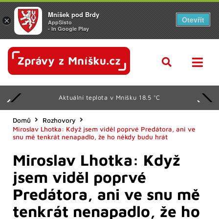
Mníšek pod Brdy
Otevřít
×
AppSisto
- In Google Play
Svátek má Vavřinec
Domů
Rozhovory
Miroslav Lhotka: Když jsem viděl poprvé Predátora, ani ve
snu mě tenkrát nenapadlo, že ho někdy budu hrát
Miroslav Lhotka: Když
jsem viděl poprvé
Predátora, ani ve snu mě
tenkrát nenapadlo, že ho