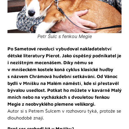
Petr Šulc s fenkou Megie
Po Sametové revoluci vybudoval nakladatelství
dětské literatury Pierot. Jako úspěšný podnikatel je
i nezištným mecenášem. Díky němu se
v mníšeckém kostele koná cyklus klasické hudby
s názvem Chrámová hudební setkávání. Od Vánoc
bydlí v Mníšku na Malém náměstí, kde si přestavěl
bývalou usedlost. Potkat ho můžete v kavárně Malý
mnich nebo na vycházkách s dvouletou fenkou
Megie z neobvyklého plemene velškorgi.
Autor si s Petrem Šulcem v rozhovoru tyká, protože se
dlouhodobě znají.
Proč ses rozhodl žít v Mníšku?