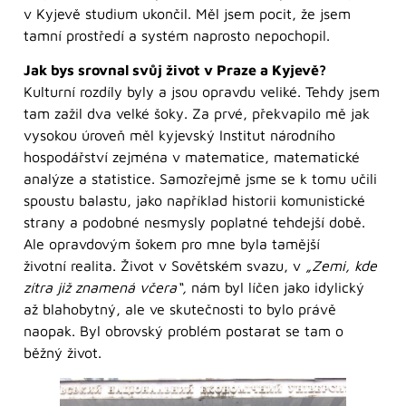
v Kyjevě studium ukončil. Měl jsem pocit, že jsem
tamní prostředí a systém naprosto nepochopil.
Jak bys srovnal svůj život v Praze a Kyjevě?
Kulturní rozdíly byly a jsou opravdu veliké. Tehdy jsem
tam zažil dva velké šoky. Za prvé, překvapilo mě jak
vysokou úroveň měl kyjevský Institut národního
hospodářství zejména v matematice, matematické
analýze a statistice. Samozřejmě jsme se k tomu učili
spoustu balastu, jako například historii komunistické
strany a podobné nesmysly poplatné tehdejší době.
Ale opravdovým šokem pro mne byla tamější
životní realita. Život v Sovětském svazu, v
„Zemi, kde
zítra již znamená včera“,
nám byl líčen jako idylický
až blahobytný, ale ve skutečnosti to bylo právě
naopak. Byl obrovský problém postarat se tam o
běžný život.