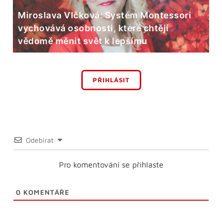
Miroslava Vlčková: Systém Montessori
vychovává osobnosti, které chtějí
vědomě měnit svět k lepšímu
PŘIHLÁSIT
Odebírat
Pro komentování se přihlaste
0
KOMENTÁŘE