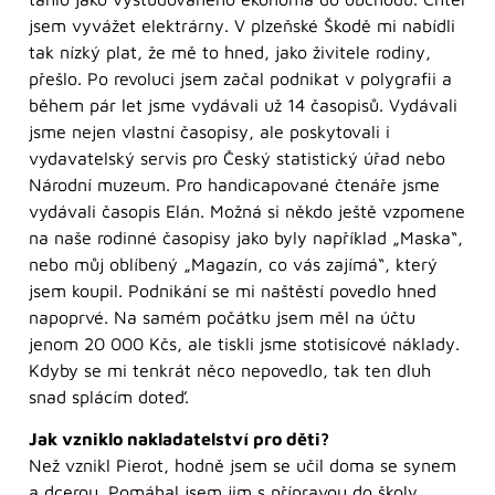
jsem vyvážet elektrárny. V plzeňské Škodě mi nabídli
tak nízký plat, že mě to hned, jako živitele rodiny,
přešlo. Po revoluci jsem začal podnikat v polygrafii a
během pár let jsme vydávali už 14 časopisů. Vydávali
jsme nejen vlastní časopisy, ale poskytovali i
vydavatelský servis pro Český statistický úřad nebo
Národní muzeum. Pro handicapované čtenáře jsme
vydávali časopis Elán. Možná si někdo ještě vzpomene
na naše rodinné časopisy jako byly například „Maska“,
nebo můj oblíbený „Magazín, co vás zajímá“, který
jsem koupil. Podnikání se mi naštěstí povedlo hned
napoprvé. Na samém počátku jsem měl na účtu
jenom 20 000 Kčs, ale tiskli jsme stotisícové náklady.
Kdyby se mi tenkrát něco nepovedlo, tak ten dluh
snad splácím doteď.
Jak vzniklo nakladatelství pro děti?
Než vznikl Pierot, hodně jsem se učil doma se synem
a dcerou. Pomáhal jsem jim s přípravou do školy.