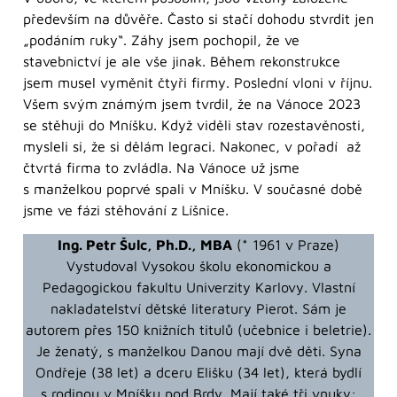
především na důvěře. Často si stačí dohodu stvrdit jen
„podáním ruky“. Záhy jsem pochopil, že ve
stavebnictví je ale vše jinak. Během rekonstrukce
jsem musel vyměnit čtyři firmy. Poslední vloni v říjnu.
Všem svým známým jsem tvrdil, že na Vánoce 2023
se stěhuji do Mníšku. Když viděli stav rozestavěnosti,
mysleli si, že si dělám legraci. Nakonec, v pořadí až
čtvrtá firma to zvládla. Na Vánoce už jsme
s manželkou poprvé spali v Mníšku. V současné době
jsme ve fázi stěhování z Líšnice.
Ing. Petr Šulc, Ph.D., MBA
(* 1961 v Praze)
Vystudoval Vysokou školu ekonomickou a
Pedagogickou fakultu Univerzity Karlovy. Vlastní
nakladatelství dětské literatury Pierot. Sám je
autorem přes 150 knižních titulů (učebnice i beletrie).
Je ženatý, s manželkou Danou mají dvě děti. Syna
Ondřeje (38 let) a dceru Elišku (34 let), která bydlí
s rodinou v Mníšku pod Brdy. Mají také tři vnuky: