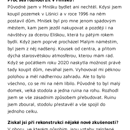
Původně jsem v Mníšku bydlet ani nechtěl. Kdysi jsem
koupil pozemek v Líšnici a v roce 1996 na něm
postavil dům. Mníšek byl pro mne jenom spádovým
městem, kam jsem jezdil nakupovat a později i na
návštěvy za dcerou Eliškou, která tu pátým rokem
bydlí. Když jsem poprvé procházel Malým náměstím,
byl jsem z něj nadšený. Kousek od centra, a přitom
dýchá starosvětskou atmosférou, kterou mám rád.
Když se počátkem roku 2020 naskytla možnost právě
tady koupit dům, neváhal jsem. Vyhovoval mi pěknou
polohou a měl nádhernou zahradu. Ale to bylo
všechno, co se mi na něm líbilo. Původně to byl malý
domek, velká stodola a jedna ruina na rohu. Rozhodl
jsem se vše zásadním způsobem přebudovat. Ruinu
jsem zboural, stodolu přestavěl a vše spojil do
jednoho celku.
Získal jsi při rekonstrukci nějaké nové zkušenosti?
V oboru, ve kterém působím, jsou vztahy založené