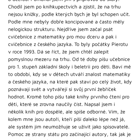
Chodil jsem po knihkupectvích a zjistil, že na trhu
nejsou knížky, podle kterých bych je byl schopen učit.
Podle mne nebyly dobře koncipované a často měly
nelogickou strukturu. Nejdříve jsem začal psát
cvičebnice z matematiky pro mou dceru a pak i
cvičebnice z českého jazyka. To byly počátky Pierotu
v roce 1993. Dá se říct, že jsem chtěl zalepit
pomyslnou mezeru na trhu. Od té doby píšu učebnice
pro 1. stupeň základní školy i beletrii pro děti. Baví mě
to období, kdy se v dětech utváří znalost matematiky
a českého jazyka, na které pak staví po celý život, kdy
poznávají svět a vytvářejí si svůj první žebříček
hodnot. Kromě toho píšu také knihy prvního čtení pro
děti, které se zrovna naučily číst. Napsal jsem i
několik knih pro dospělé, ale spíše odborné. Vím, že
kolem mne jsou autoři, kteří píší daleko lépe než já,
ale systém jim neumožňuje se uživit jako spisovatelé.
Pomoc ze strany státu pro začínající autory, tak jak je