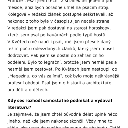
Francie“. Psal jsem těch 12 stránek asi jeden a půl
měsíce, aniž bych pořádně uměl na psacím stroji.
Kolegové v redakci článek postupně seškrtávali, až
nakonec z toho byla v časopisu jen necelá strana.
V redakci jsem pak dostával na starost horoskopy,
které jsem psal po kavárnách podle typů hostů.
V Květech mě naučili psát, měl jsem přesně daný
režim počtu odevzdaných článků, který jsem musel
dodržovat. Pak jsem se dostal do zahraničního
oddělení. Bylo to legrační, protože jsem neměl pas a
nesměl jsem cestovat. Po Květech jsem nastoupil do
„Magazínu, co vás zajímá“, což bylo moje nejkrásnější
profesní období. Psal jsem o historii a architektuře,
pro děti a o dětech.
Kdy ses rozhodl samostatně podnikat a vydávat
literaturu?
Je zajímavé, že jsem chtěl původně dělat úplně něco
jiného, než kde jsem nakonec skončil. Vždy mne to
táhlo jako vystudovaného ekonoma do obchodu. Chtěl