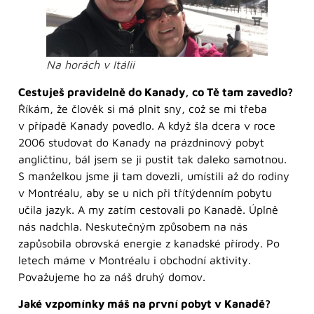
Na horách v Itálii
Cestuješ pravidelně do Kanady, co Tě tam zavedlo?
Říkám, že člověk si má plnit sny, což se mi třeba
v případě Kanady povedlo. A když šla dcera v roce
2006 studovat do Kanady na prázdninový pobyt
angličtinu, bál jsem se ji pustit tak daleko samotnou.
S manželkou jsme ji tam dovezli, umístili až do rodiny
v Montréalu, aby se u nich při třítýdenním pobytu
učila jazyk. A my zatím cestovali po Kanadě. Úplně
nás nadchla. Neskutečným způsobem na nás
zapůsobila obrovská energie z kanadské přírody. Po
letech máme v Montréalu i obchodní aktivity.
Považujeme ho za náš druhý domov.
Jaké vzpomínky máš na první pobyt v Kanadě?