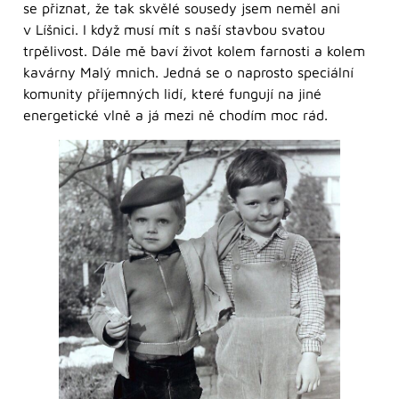
se přiznat, že tak skvělé sousedy jsem neměl ani
v Líšnici. I když musí mít s naší stavbou svatou
trpělivost. Dále mě baví život kolem farnosti a kolem
kavárny Malý mnich. Jedná se o naprosto speciální
komunity příjemných lidí, které fungují na jiné
energetické vlně a já mezi ně chodím moc rád.