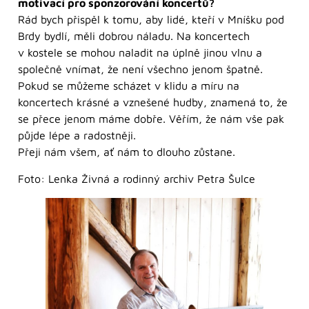
motivací pro sponzorování koncertů?
Rád bych přispěl k tomu, aby lidé, kteří v Mníšku pod
Brdy bydlí, měli dobrou náladu. Na koncertech
v kostele se mohou naladit na úplně jinou vlnu a
společně vnímat, že není všechno jenom špatně.
Pokud se můžeme scházet v klidu a míru na
koncertech krásné a vznešené hudby, znamená to, že
se přece jenom máme dobře. Věřím, že nám vše pak
půjde lépe a radostněji.
Přeji nám všem, ať nám to dlouho zůstane.
Foto: Lenka Živná a rodinný archiv Petra Šulce