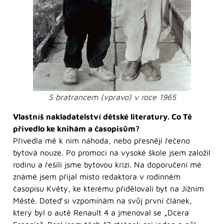
S bratrancem (vpravo) v roce 1965
Vlastníš nakladatelství dětské literatury. Co Tě
přivedlo ke knihám a časopisům?
Přivedla mě k nim náhoda, nebo přesněji řečeno
bytová nouze. Po promoci na vysoké škole jsem založil
rodinu a řešili jsme bytovou krizi. Na doporučení mé
známé jsem přijal místo redaktora v rodinném
časopisu Květy, ke kterému přidělovali byt na Jižním
Městě. Doteď si vzpomínám na svůj první článek,
který byl o autě Renault 4 a jmenoval se „Dcera