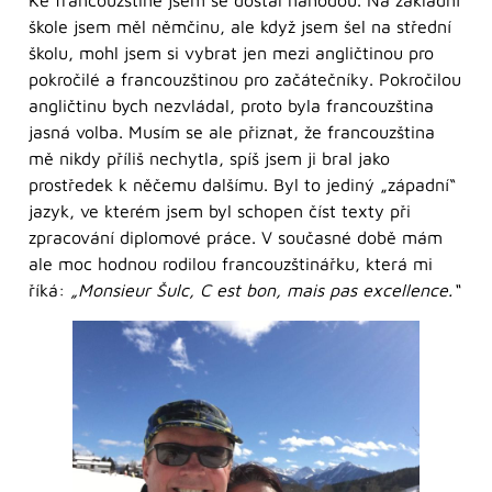
škole jsem měl němčinu, ale když jsem šel na střední
školu, mohl jsem si vybrat jen mezi angličtinou pro
pokročilé a francouzštinou pro začátečníky. Pokročilou
angličtinu bych nezvládal, proto byla francouzština
jasná volba. Musím se ale přiznat, že francouzština
mě nikdy příliš nechytla, spíš jsem ji bral jako
prostředek k něčemu dalšímu. Byl to jediný „západní“
jazyk, ve kterém jsem byl schopen číst texty při
zpracování diplomové práce. V současné době mám
ale moc hodnou rodilou francouzštinářku, která mi
říká:
„Monsieur Šulc, C est bon, mais pas excellence.“