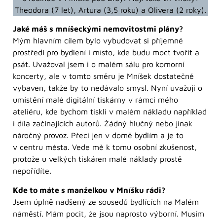
Theodora (7 let), Artura (3,5 roku) a Olivera (2 roky).
Jaké máš s mníšeckými nemovitostmi plány?
Mým hlavním cílem bylo vybudovat si příjemné
prostředí pro bydlení i místo, kde budu moct tvořit a
psát. Uvažoval jsem i o malém sálu pro komorní
koncerty, ale v tomto směru je Mníšek dostatečně
vybaven, takže by to nedávalo smysl. Nyní uvažuji o
umístění malé digitální tiskárny v rámci mého
ateliéru, kde bychom tiskli v malém nákladu například
i díla začínajících autorů. Žádný hlučný nebo jinak
náročný provoz. Přeci jen v domě bydlím a je to
v centru města. Vede mě k tomu osobní zkušenost,
protože u velkých tiskáren malé náklady prostě
nepořídíte.
Kde to máte s manželkou v Mníšku rádi?
Jsem úplně nadšený ze sousedů bydlících na Malém
náměstí. Mám pocit, že jsou naprosto výborní. Musím