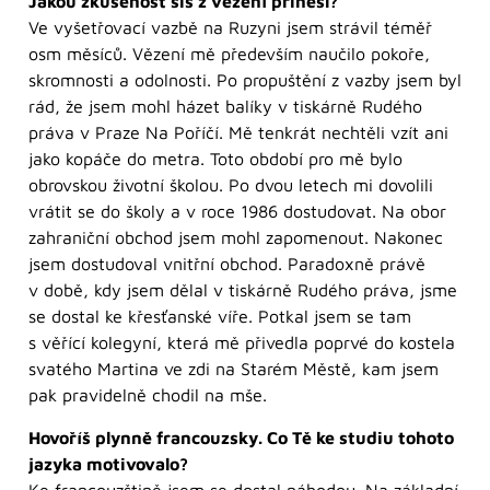
Jakou zkušenost sis z vězení přinesl?
Ve vyšetřovací vazbě na Ruzyni jsem strávil téměř
osm měsíců. Vězení mě především naučilo pokoře,
skromnosti a odolnosti. Po propuštění z vazby jsem byl
rád, že jsem mohl házet balíky v tiskárně Rudého
práva v Praze Na Poříčí. Mě tenkrát nechtěli vzít ani
jako kopáče do metra. Toto období pro mě bylo
obrovskou životní školou. Po dvou letech mi dovolili
vrátit se do školy a v roce 1986 dostudovat. Na obor
zahraniční obchod jsem mohl zapomenout. Nakonec
jsem dostudoval vnitřní obchod. Paradoxně právě
v době, kdy jsem dělal v tiskárně Rudého práva, jsme
se dostal ke křesťanské víře. Potkal jsem se tam
s věřící kolegyní, která mě přivedla poprvé do kostela
svatého Martina ve zdi na Starém Městě, kam jsem
pak pravidelně chodil na mše.
Hovoříš plynně francouzsky. Co Tě ke studiu tohoto
jazyka motivovalo?
Ke francouzštině jsem se dostal náhodou. Na základní