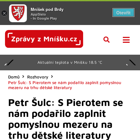
Mníšek pod Brdy
Otevřít
×
AppSisto
- In Google Play
Svátek má Lada
Domů
Rozhovory
Petr Šulc: S Pierotem se nám podařilo zaplnit pomyslnou
mezeru na trhu dětské literatury
Petr Šulc: S Pierotem se
nám podařilo zaplnit
pomyslnou mezeru na
trhu dětské literatury