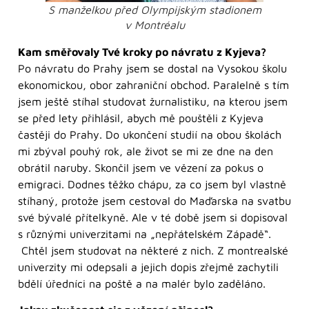
S manželkou před Olympijským stadionem
v Montréalu
Kam směřovaly Tvé kroky po návratu z Kyjeva?
Po návratu do Prahy jsem se dostal na Vysokou školu
ekonomickou, obor zahraniční obchod. Paralelně s tím
jsem ještě stíhal studovat žurnalistiku, na kterou jsem
se před lety přihlásil, abych mě pouštěli z Kyjeva
častěji do Prahy. Do ukončení studií na obou školách
mi zbýval pouhý rok, ale život se mi ze dne na den
obrátil naruby. Skončil jsem ve vězení za pokus o
emigraci. Dodnes těžko chápu, za co jsem byl vlastně
stíhaný, protože jsem cestoval do Maďarska na svatbu
své bývalé přítelkyně. Ale v té době jsem si dopisoval
s různými univerzitami na „nepřátelském Západě“.
Chtěl jsem studovat na některé z nich. Z montrealské
univerzity mi odepsali a jejich dopis zřejmě zachytili
bdělí úředníci na poště a na malér bylo zaděláno.