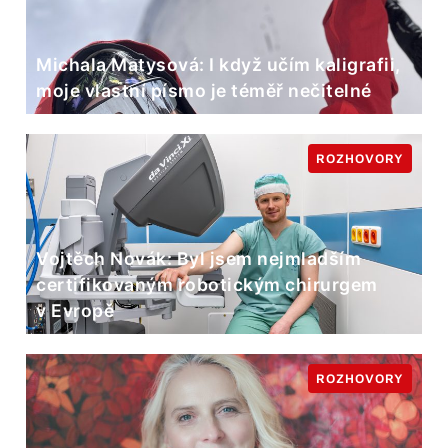
Michala Matysová: I když učím kaligrafii,
moje vlastní písmo je téměř nečitelné
ROZHOVORY
Vojtěch Novák: Byl jsem nejmladším
certifikovaným robotickým chirurgem
v Evropě
ROZHOVORY