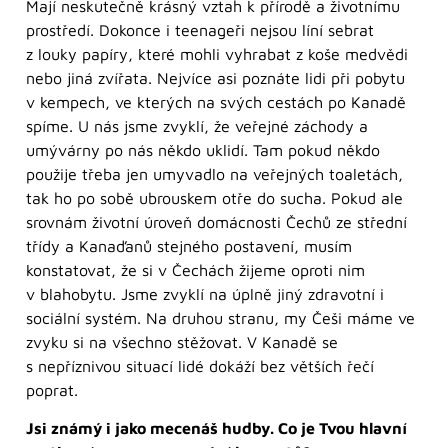
Mají neskutečně krásný vztah k přírodě a životnímu
prostředí. Dokonce i teenageři nejsou líní sebrat
z louky papíry, které mohli vyhrabat z koše medvědi
nebo jiná zvířata. Nejvíce asi poznáte lidi při pobytu
v kempech, ve kterých na svých cestách po Kanadě
spíme. U nás jsme zvyklí, že veřejné záchody a
umývárny po nás někdo uklidí. Tam pokud někdo
použije třeba jen umyvadlo na veřejných toaletách,
tak ho po sobě ubrouskem otře do sucha. Pokud ale
srovnám životní úroveň domácnosti Čechů ze střední
třídy a Kanaďanů stejného postavení, musím
konstatovat, že si v Čechách žijeme oproti nim
v blahobytu. Jsme zvyklí na úplně jiný zdravotní i
sociální systém. Na druhou stranu, my Češi máme ve
zvyku si na všechno stěžovat. V Kanadě se
s nepříznivou situací lidé dokáží bez větších řečí
poprat.
Jsi známý i jako mecenáš hudby. Co je Tvou hlavní