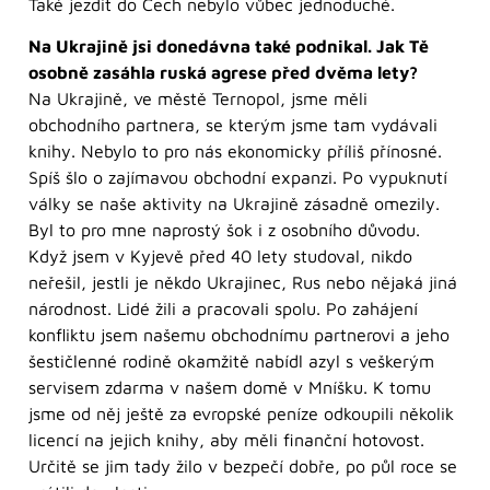
Také jezdit do Čech nebylo vůbec jednoduché.
Na Ukrajině jsi donedávna také podnikal. Jak Tě
osobně zasáhla ruská agrese před dvěma lety?
Na Ukrajině, ve městě Ternopol, jsme měli
obchodního partnera, se kterým jsme tam vydávali
knihy. Nebylo to pro nás ekonomicky příliš přínosné.
Spíš šlo o zajímavou obchodní expanzi. Po vypuknutí
války se naše aktivity na Ukrajině zásadně omezily.
Byl to pro mne naprostý šok i z osobního důvodu.
Když jsem v Kyjevě před 40 lety studoval, nikdo
neřešil, jestli je někdo Ukrajinec, Rus nebo nějaká jiná
národnost. Lidé žili a pracovali spolu. Po zahájení
konfliktu jsem našemu obchodnímu partnerovi a jeho
šestičlenné rodině okamžitě nabídl azyl s veškerým
servisem zdarma v našem domě v Mníšku. K tomu
jsme od něj ještě za evropské peníze odkoupili několik
licencí na jejich knihy, aby měli finanční hotovost.
Určitě se jim tady žilo v bezpečí dobře, po půl roce se