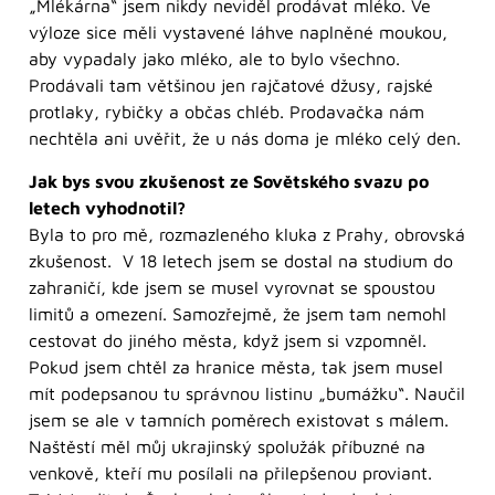
„Mlékárna“ jsem nikdy neviděl prodávat mléko. Ve
výloze sice měli vystavené láhve naplněné moukou,
aby vypadaly jako mléko, ale to bylo všechno.
Prodávali tam většinou jen rajčatové džusy, rajské
protlaky, rybičky a občas chléb. Prodavačka nám
nechtěla ani uvěřit, že u nás doma je mléko celý den.
Jak bys svou zkušenost ze Sovětského svazu po
letech vyhodnotil?
Byla to pro mě, rozmazleného kluka z Prahy, obrovská
zkušenost. V 18 letech jsem se dostal na studium do
zahraničí, kde jsem se musel vyrovnat se spoustou
limitů a omezení. Samozřejmě, že jsem tam nemohl
cestovat do jiného města, když jsem si vzpomněl.
Pokud jsem chtěl za hranice města, tak jsem musel
mít podepsanou tu správnou listinu „bumážku“. Naučil
jsem se ale v tamních poměrech existovat s málem.
Naštěstí měl můj ukrajinský spolužák příbuzné na
venkově, kteří mu posílali na přilepšenou proviant.