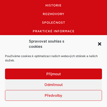
HISTORIE
ROZHOVORY
SPOLEČNOST
PRAKTICKÉ INFORMACE
CENÍK INZERCE
Spravovat souhlas s
cookies
INFORMACE A KODEX DISKUTUJÍCÍCH
Používáme cookies k optimalizaci našich webových stránek a našich
LOGO A LOGO MANUÁL
služeb.
Příjmout
Odmítnout
Informace o zpracování osobních údajů
Předvolby
PDF archiv Zpravodajů
Cookies
© Město Mníšek pod Brdy