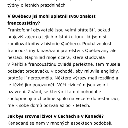
týdny o letních prázdninách.
V Québecu jsi mohl uplatnil svou znalost
francouzštiny?
Frankofonní obyvatelé jsou velmi přátelští, pokud
projevíš zájem o jejich místní kulturu. Já jsem si
zamiloval knihy z historie Québecu. Pouhá znalost
francouzštiny k navázání přátelství s Québečany ale
nestačí. Například moje dcera, která studovala
v Paříži a francouzštinu ovládá perfektně, tam musela
požádat prodavačku v obchodě, aby mluvila anglicky,
protože jí nerozuměla. Některé výrazy mají rozdílné a
je těžké jim porozumět. Vůči cizincům jsou velmi
uzavření. Známí, se kterými tam dlouhodobě
spolupracuji a chodíme spolu na večeře do restaurací,
mě k sobě domů pozvali až po 7 letech.
Jak bys srovnal život v Čechách a v Kanadě?
Kanaďané se nám v mnohých aspektech podobají.