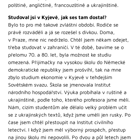
polštině, angličtině, francouzštině a ukrajinštině.
Studoval jsi v Kyjevě, jak ses tam dostal?
Bylo to pro mě takové zvláštní období. Rodiče se
právě rozváděli a já se rozešel s dívkou. Doma,
v Praze, mne nic nedrželo. Chtěl jsem někam odejet,
třeba studovat v zahraničí. V té době, bavíme se o
přelomu 70. a 80. let, byla možnost ke studiu
omezená. Přijímačky na vysokou školu do Německé
demokratické republiky jsem prošvihl, tak na mne
zbylo studium ekonomie v Kyjevě v tehdejším
Sovětském svazu. Škola se jmenovala Institut
národního hospodářství. Výuka probíhala v ruštině a
ukrajinštině, podle toho, kterého profesora jsme měli.
Nám, cizím studentům ale dělalo velký problém učit
se z ukrajinských textů, když jsme uměli jen rusky. Po
čase jsem chtěl přestoupit na Institut civilního
letectví. I když jsem měl výborný prospěch, přestup
na jinou školu mi nepovolili. Po dvou a půl letech jsem