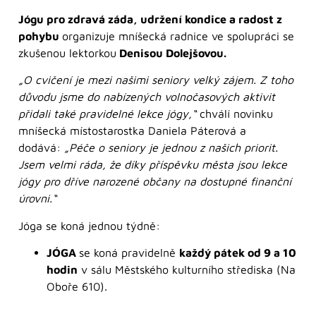
Jógu pro zdravá záda, udržení kondice a radost z
pohybu
organizuje mníšecká radnice ve spolupráci se
zkušenou lektorkou
Denisou Dolejšovou.
„O cvičení je mezi našimi seniory velký zájem. Z toho
důvodu jsme do nabízených volnočasových aktivit
přidali také pravidelné lekce jógy,“
chválí novinku
mníšecká místostarostka Daniela Páterová a
dodává:
„Péče o seniory je jednou z našich priorit.
Jsem velmi ráda, že díky příspěvku města jsou lekce
jógy pro dříve narozené občany na dostupné finanční
úrovni.“
Jóga se koná jednou týdně:
JÓGA
se koná pravidelně
každý pátek od 9 a 10
hodin
v sálu Městského kulturního střediska (Na
Oboře 610).