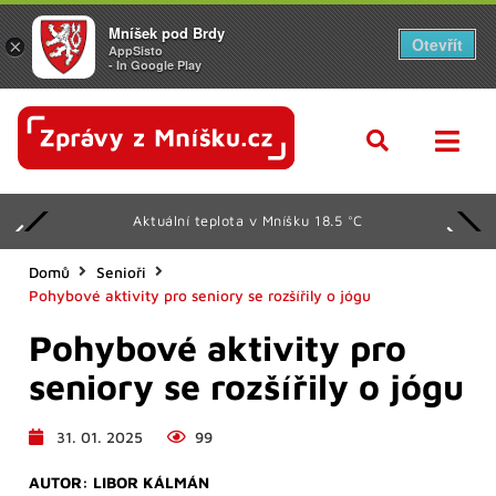
Mníšek pod Brdy
Otevřít
×
AppSisto
- In Google Play
Aktuální teplota v Mníšku 18.5 °C
Domů
Senioři
Pohybové aktivity pro seniory se rozšířily o jógu
Pohybové aktivity pro
seniory se rozšířily o jógu
31. 01. 2025
99
AUTOR:
LIBOR KÁLMÁN