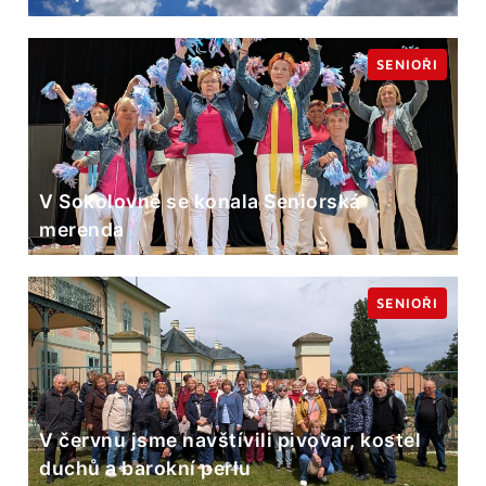
SENIOŘI
V Sokolovně se konala Seniorská
merenda
SENIOŘI
V červnu jsme navštívili pivovar, kostel
duchů a barokní perlu