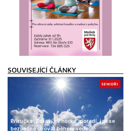
SOUVISEJÍCÍ ČLÁNKY
SENIOŘI
Příručka „Zdraví i v horku“ poradí, jak se
bezpečně chovat během veder