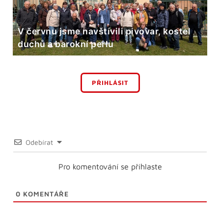
V červnu jsme navštívili pivovar, kostel
duchů a barokní perlu
PŘIHLÁSIT
Odebírat
Pro komentování se přihlaste
0
KOMENTÁŘE