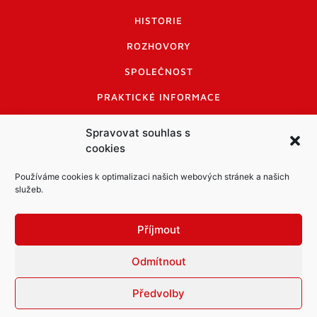
HISTORIE
ROZHOVORY
SPOLEČNOST
PRAKTICKÉ INFORMACE
CENÍK INZERCE
Spravovat souhlas s
cookies
INFORMACE A KODEX DISKUTUJÍCÍCH
LOGO A LOGO MANUÁL
Používáme cookies k optimalizaci našich webových stránek a našich
služeb.
Příjmout
Odmítnout
Informace o zpracování osobních údajů
PDF archiv Zpravodajů
Cookies
Předvolby
© Město Mníšek pod Brdy