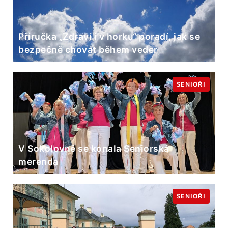
Příručka „Zdraví i v horku“ poradí, jak se
bezpečně chovat během veder
SENIOŘI
V Sokolovně se konala Seniorská
merenda
SENIOŘI