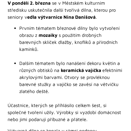
V pondělí 2. března
se v Městském kulturním
středisku uskutečnila další tvořivá dílna, kterou pro
seniory v
edla výtvarnice Nina Danišová
.
Prvním tématem březnové dílny bylo vytvoření
obrazu z
mozaiky
s použitím drobných
barevných sklíček dlažby, knoflíků a přírodních
kamínků.
Dalším tématem bylo nanášení dekoru květin a
různých obtisků na
keramická vajíčka
efektními
akrylovými barvami. Otvory se provléknou
barevné stužky a vajíčko se zavěsí na větvičku
zlatého deště.
Účastnice, kterých se přihlásilo celkem šest, si
společné tvoření užily. Výrobky si vyzdobí domácnost
nebo jimi podarují příbuzné a přátele.
Výtvarná dílna se konala v rámci podpory