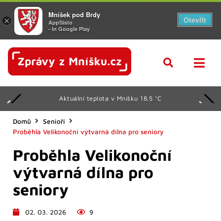
Mníšek pod Brdy
Otevřít
×
AppSisto
- In Google Play
Aktuální teplota v Mníšku 18.5 °C
Domů
Senioři
Proběhla Velikonoční výtvarná dílna pro seniory
Proběhla Velikonoční
výtvarná dílna pro
seniory
02. 03. 2026
9