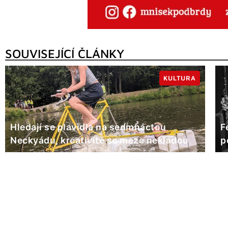
SOUVISEJÍCÍ ČLÁNKY
KULTURA
Hledají se plavidla na sedmnáctou
F
Neckyádu, kreativitě se meze nekladou
p