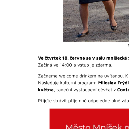
Ve čtvrtek 18. června se v sálu mníšec
Začíná ve 14:00 a vstup je zdarma.
Začneme welcome drinkem na uvítanou. K di
Následuje kulturní program:
Miloslav Frýd
května,
taneční vystoupení děvčat z
Cont
Přijďte strávit příjemné odpoledne plné zá