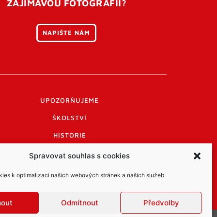
ZAJÍMAVOU FOTOGRAFII?
NAPIŠTE NÁM
UPOZORŇUJEME
ŠKOLSTVÍ
HISTORIE
PRAKTICKÉ INFORMACE
Spravovat souhlas s cookies
LOGO A LOGO MANUÁL
es k optimalizaci našich webových stránek a našich služeb.
mout
Odmítnout
Předvolby