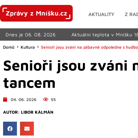
AKTUALITY
Z RA
Dnes je 06. 08. 2026
Aktuální teplota v Mníšku 1
Domů
Kultura
Senioři jsou zváni na zábavné odpoledne s hudb
Senioři jsou zváni
tancem
04. 06. 2026
55
AUTOR:
LIBOR KÁLMÁN