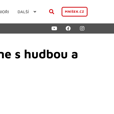
NIOŘI
DALŠÍ
MNÍŠEK.CZ
ne s hudbou a