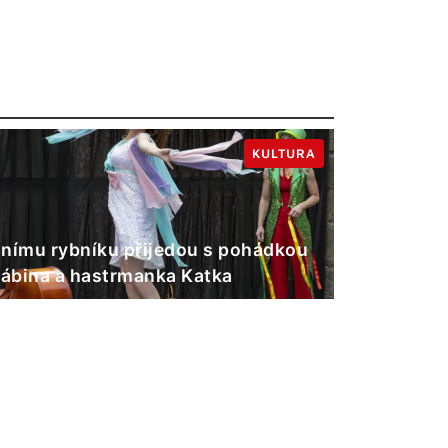
KULTURA
nímu rybníku přijedou s pohádkou
Gábina a hastrmanka Katka