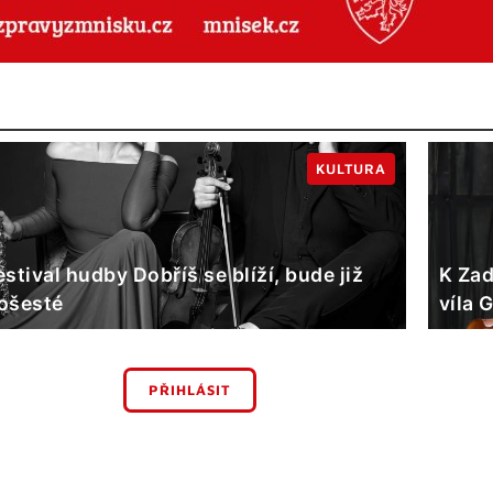
KULTURA
estival hudby Dobříš se blíží, bude již
K Zad
ošesté
víla 
PŘIHLÁSIT