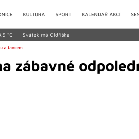
DNICE
KULTURA
SPORT
KALENDÁŘ AKCÍ
SE
8.5 °C
Svátek má Oldřiška
ou a tancem
 na zábavné odpoled