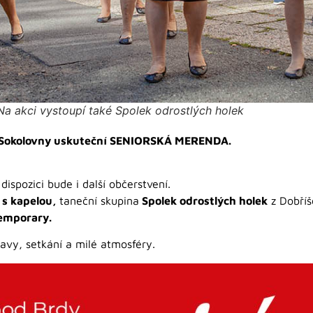
Na akci vystoupí také Spolek odrostlých holek
ké Sokolovny uskuteční SENIORSKÁ MERENDA.
spozici bude i další občerstvení.
l s kapelou,
taneční skupina
Spolek odrostlých holek
z Dobříš
emporary.
bavy, setkání a milé atmosféry.