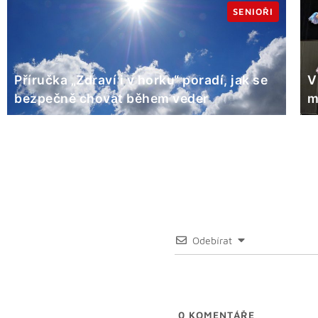
SENIOŘI
Příručka „Zdraví i v horku“ poradí, jak se
V
bezpečně chovat během veder
m
Odebírat
0
KOMENTÁŘE