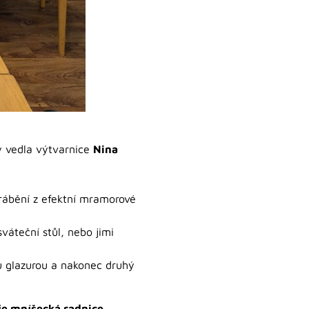
ry vedla výtvarnice
Nina
yrábění z efektní mramorové
váteční stůl, nebo jimi
ou glazurou a nakonec druhý
je mníšecká radnice.