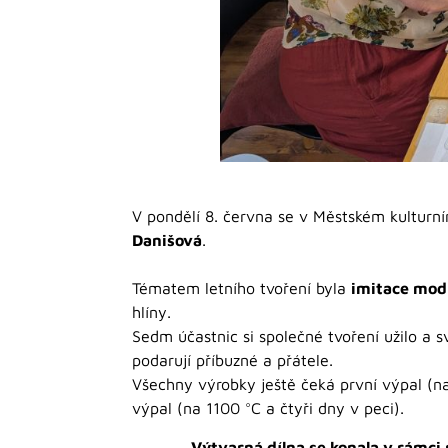
V pondělí 8. června se v Městském kulturní
Danišová
.
Tématem letního tvoření byla
imitace mod
hlíny.
Sedm účastnic si společné tvoření užilo a s
podarují příbuzné a přátele.
Všechny výrobky ještě čeká první výpal (na
výpal (na 1100 °C a čtyři dny v peci).
Výtvarná dílna se konala v rámci