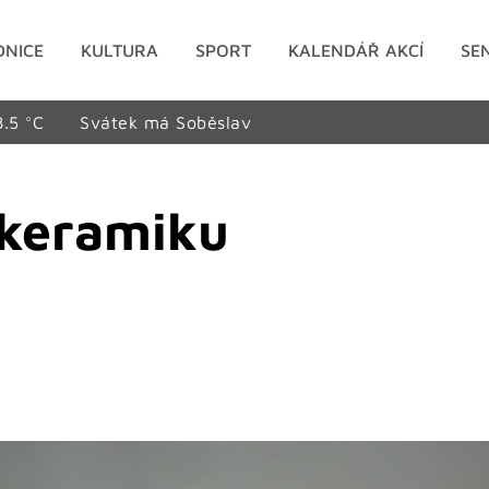
DNICE
KULTURA
SPORT
KALENDÁŘ AKCÍ
SE
8.5 °C
Svátek má Soběslav
 keramiku