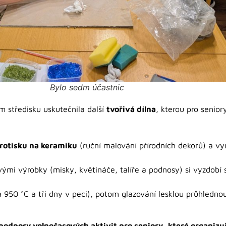
Bylo sedm účastnic
m středisku uskutečnila další
tvořivá dílna
, kterou pro senio
rotisku na keramiku
(ruční malování přírodních dekorů) a v
vými výrobky (misky, květináče, talíře a podnosy) si vyzdobí s
 950 °C a tři dny v peci), potom glazování lesklou průhledn
 podpory volnočasových aktivit pro seniory, které organizu