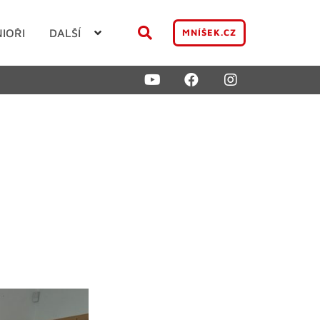
NIOŘI
DALŠÍ
MNÍŠEK.CZ