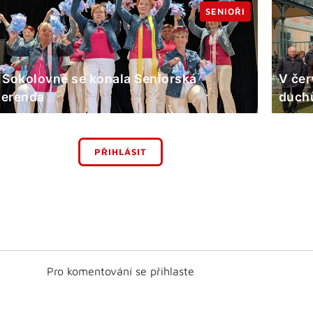
SENIOŘI
 Sokolovně se konala Seniorská
V čer
erenda
duchů
PŘIHLÁSIT
Pro komentování se přihlaste