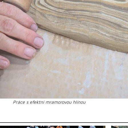
Práce s efektní mramorovou hlínou