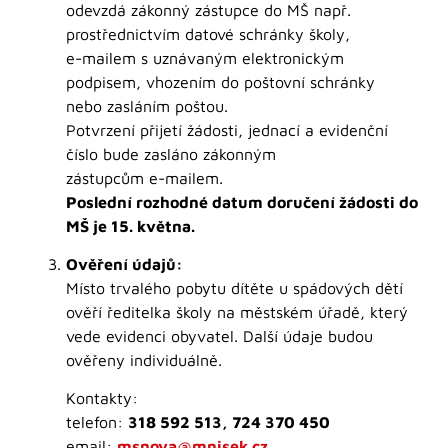
odevzdá zákonný zástupce do MŠ např.
prostřednictvím datové schránky školy,
e-mailem s uznávaným elektronickým
podpisem, vhozením do poštovní schránky
nebo zasláním poštou.
Potvrzení přijetí žádosti, jednací a evidenční
číslo bude zasláno zákonným
zástupcům e-mailem.
Poslední rozhodné datum doručení žádosti do
MŠ je 15. května.
Ověření údajů:
Místo trvalého pobytu dítěte u spádových dětí
ověří ředitelka školy na městském úřadě, který
vede evidenci obyvatel. Další údaje budou
ověřeny individuálně.
Kontakty:
telefon:
318 592 513, 724 370 450
email:
msnova@mnisek.cz