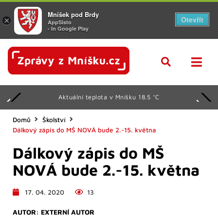
Mníšek pod Brdy
Otevřít
×
AppSisto
- In Google Play
Aktuální teplota v Mníšku 18.5 °C
Domů
Školství
Dálkový zápis do MŠ NOVÁ bude 2.-15. května
Dálkový zápis do MŠ
NOVÁ bude 2.-15. května
17. 04. 2020
13
AUTOR:
EXTERNÍ AUTOR