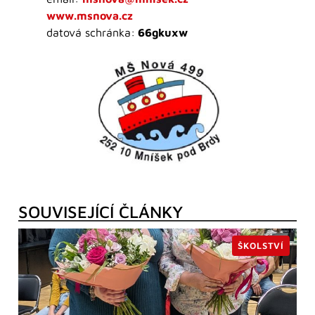
www.msnova.cz
datová schránka:
66gkuxw
SOUVISEJÍCÍ ČLÁNKY
ŠKOLSTVÍ