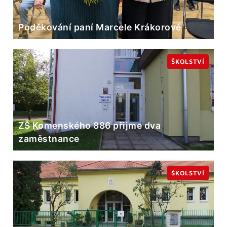
Poděkování paní Marcele Krákorové
ŠKOLSTVÍ
ZŠ Komenského 886 přijme dva
zaměstnance
ŠKOLSTVÍ