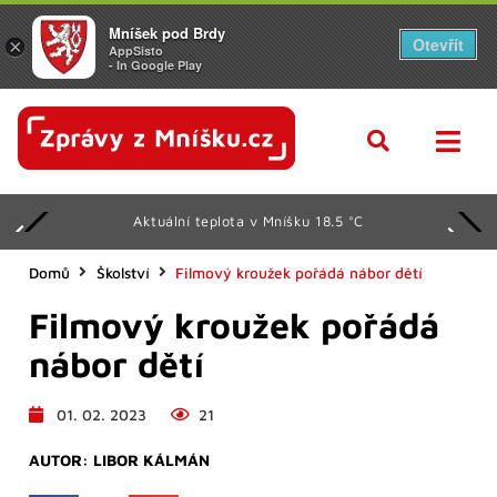
Mníšek pod Brdy
Otevřít
×
AppSisto
- In Google Play
Aktuální teplota v Mníšku 18.5 °C
Domů
Školství
Filmový kroužek pořádá nábor dětí
Filmový kroužek pořádá
nábor dětí
01. 02. 2023
21
AUTOR:
LIBOR KÁLMÁN