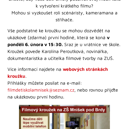
k vytvoření krátkého filmu?
Mohou si vyzkoušet roli scénáristy, kameramana a
střihače.
Vše podstatné ke kroužku se mohou dozvědět na
ukázkové (zdarma) první hodině, která se koná
v
pondělí 6. února v 15:30.
Sraz je u vrátnice ve škole.
Kroužek povede Karolína Peroutková, novinářka,
dokumentaristka a učitelka filmové tvorby na ZUŠ.
Více informací najdete na
webových stránkách
kroužku
.
Přihlášky můžete posílat na e-mail:
filmdetiskolamnisek@seznam.cz
, nebo rovnou přijďte
na ukázkovou první hodinu.