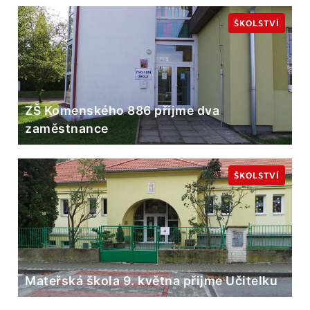
ŠKOLSTVÍ
ZŠ Komenského 886 přijme dva
zaměstnance
ŠKOLSTVÍ
Mateřská škola 9. května přijme Učitelku