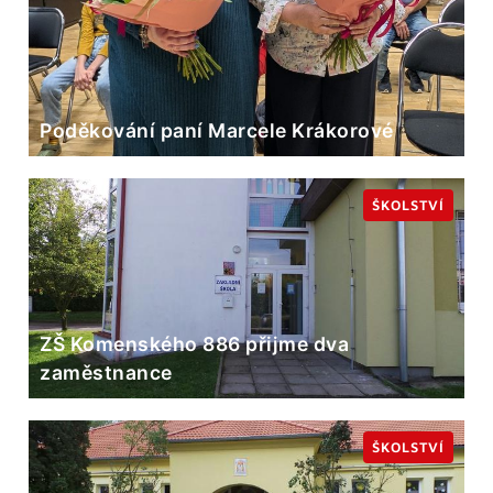
Poděkování paní Marcele Krákorové
ŠKOLSTVÍ
ZŠ Komenského 886 přijme dva
zaměstnance
ŠKOLSTVÍ