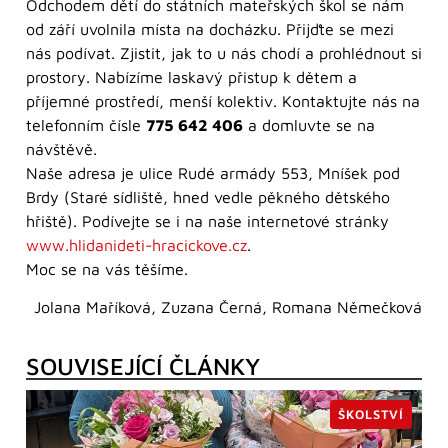
Odchodem dětí do státních mateřských škol se nám
od září uvolnila místa na docházku. Přijďte se mezi
nás podívat. Zjistit, jak to u nás chodí a prohlédnout si
prostory. Nabízíme laskavý přistup k dětem a
příjemné prostředí, menší kolektiv. Kontaktujte nás na
telefonním čísle
775 642 406
a domluvte se na
návštěvě.
Naše adresa je ulice Rudé armády 553, Mníšek pod
Brdy (Staré sídliště, hned vedle pěkného dětského
hřiště). Podívejte se i na naše internetové stránky
www.hlidanideti-hracickove.cz
.
Moc se na vás těšíme.
Jolana Maříková, Zuzana Černá, Romana Němečková
SOUVISEJÍCÍ ČLÁNKY
ŠKOLSTVÍ