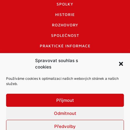
SPOLKY
HISTORIE
ROZHOVORY
SPOLEČNOST
PRAKTICKÉ INFORMACE
CENÍK INZERCE
Spravovat souhlas s
cookies
INFORMACE A KODEX DISKUTUJÍCÍCH
LOGO A LOGO MANUÁL
Používáme cookies k optimalizaci našich webových stránek a našich
služeb.
Příjmout
Odmítnout
Informace o zpracování osobních údajů
PDF archiv Zpravodajů
Cookies
Předvolby