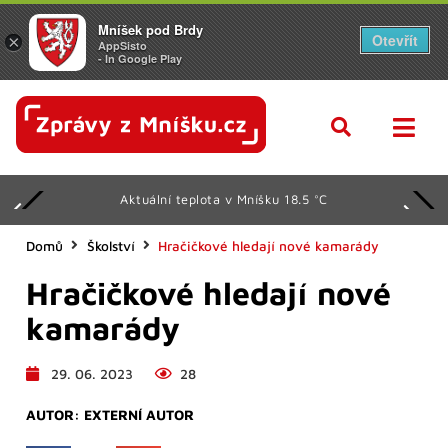
Mníšek pod Brdy
Otevřít
×
AppSisto
- In Google Play
Aktuální teplota v Mníšku 18.5 °C
Domů
Školství
Hračičkové hledají nové kamarády
Hračičkové hledají nové
kamarády
29. 06. 2023
28
AUTOR:
EXTERNÍ AUTOR